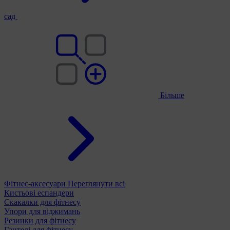
сад
Більше
Фітнес-аксесуари
Переглянути всі
Кистьові еспандери
Скакалки для фітнесу
Упори для віджимань
Резинки для фітнесу
Гантелі для фітнесу