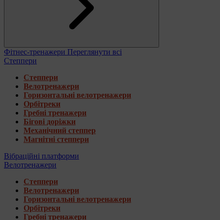
Фітнес-тренажери
Переглянути всі
Степпери
Степпери
Велотренажери
Горизонтальні велотренажери
Орбітреки
Гребні тренажери
Бігові доріжки
Механічний степпер
Магнітні степпери
Вібраційні платформи
Велотренажери
Степпери
Велотренажери
Горизонтальні велотренажери
Орбітреки
Гребні тренажери