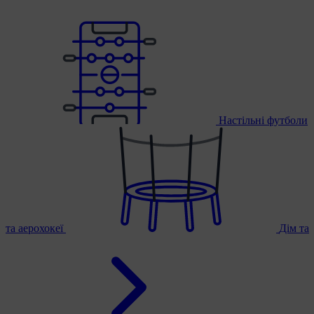
Настільні футболи
та аерохокеї
Дім та