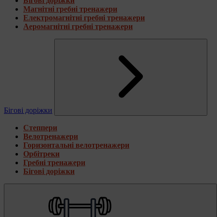
Бігові доріжки
Магнітні гребні тренажери
Електромагнітні гребні тренажери
Аеромагнітні гребні тренажери
Бігові доріжки
Степпери
Велотренажери
Горизонтальні велотренажери
Орбітреки
Гребні тренажери
Бігові доріжки