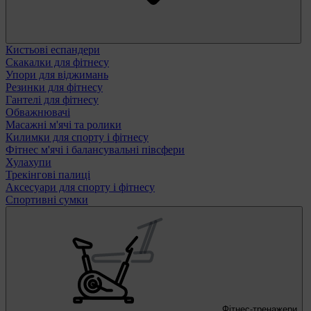
Кистьові еспандери
Скакалки для фітнесу
Упори для віджимань
Резинки для фітнесу
Гантелі для фітнесу
Обважнювачі
Масажні м'ячі та ролики
Килимки для спорту і фітнесу
Фітнес м'ячі і балансувальні півсфери
Хулахупи
Трекінгові палиці
Аксесуари для спорту і фітнесу
Спортивні сумки
Фітнес-тренажери