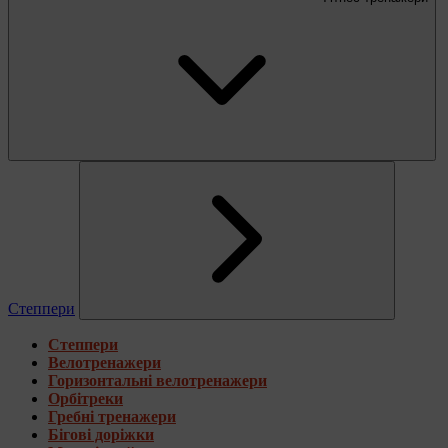
Степпери
Степпери
Велотренажери
Горизонтальні велотренажери
Орбітреки
Гребні тренажери
Бігові доріжки