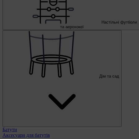
Настільні футболи
та аерохокеї
Дім та сад
Батути
Аксесуари для батутів