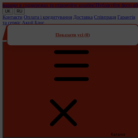
ами в соцмережах та отримуйте кешбек!
Публікуйте фото або від
UK
RU
Контакти
Оплата і кредитування
Доставка
Співпраця
Гарантія
та сервіс
Акції
Блог
Показати усі (
0
)
Каталог