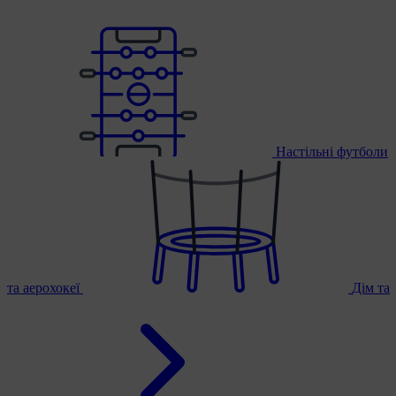
Настільні футболи
та аерохокеї
Дім та