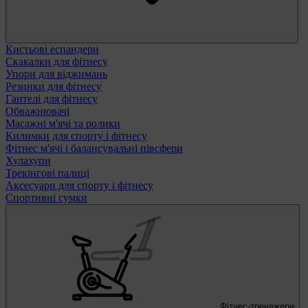
Кистьові еспандери
Скакалки для фітнесу
Упори для віджимань
Резинки для фітнесу
Гантелі для фітнесу
Обважнювачі
Масажні м'ячі та ролики
Килимки для спорту і фітнесу
Фітнес м'ячі і балансувальні півсфери
Хулахупи
Трекінгові палиці
Аксесуари для спорту і фітнесу
Спортивні сумки
Фітнес-тренажери