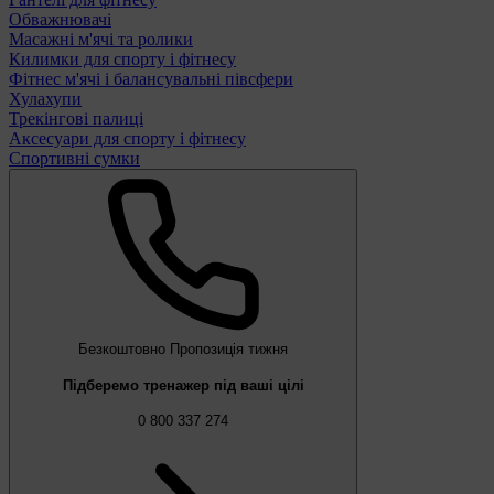
Обважнювачі
Масажні м'ячі та ролики
Килимки для спорту і фітнесу
Фітнес м'ячі і балансувальні півсфери
Хулахупи
Трекінгові палиці
Аксесуари для спорту і фітнесу
Спортивні сумки
Безкоштовно
Пропозиція тижня
Підберемо тренажер під ваші цілі
0 800 337 274