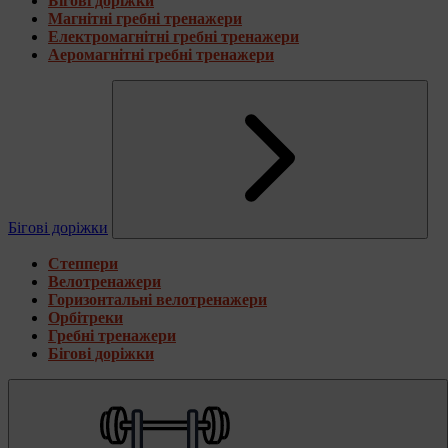
Бігові доріжки
Магнітні гребні тренажери
Електромагнітні гребні тренажери
Аеромагнітні гребні тренажери
Бігові доріжки
Степпери
Велотренажери
Горизонтальні велотренажери
Орбітреки
Гребні тренажери
Бігові доріжки