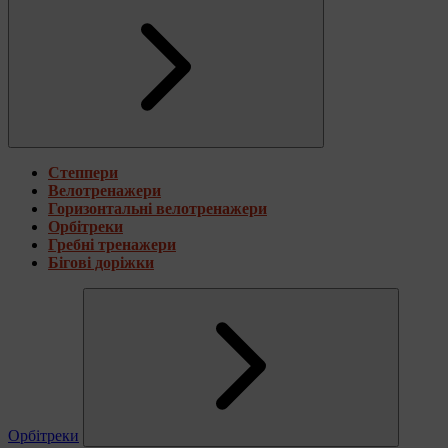
Степпери
Велотренажери
Горизонтальні велотренажери
Орбітреки
Гребні тренажери
Бігові доріжки
Орбітреки