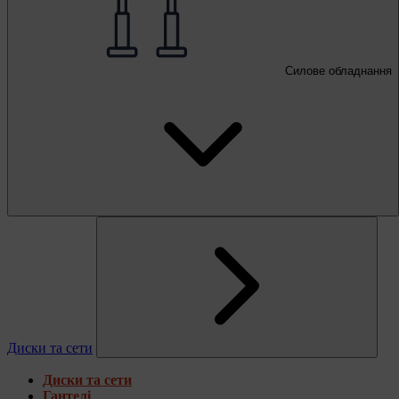
Силове обладнання
Диски та сети
Диски та сети
Гантелі