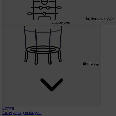
Настільні футболи
та аерохокеї
Дім та сад
Батути
Аксесуари для батутів