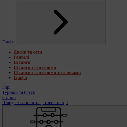
Грифи
Диски та сети
Гантелі
Штанги
Штанги з гантелями
Штанги з гантелями та лавками
Грифи
Гирі
Турніки та бруси
Стійки
Шведські стінки та фітнес-станції