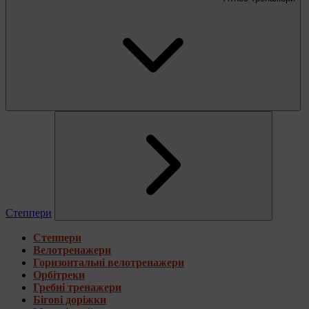
Степпери
Степпери
Велотренажери
Горизонтальні велотренажери
Орбітреки
Гребні тренажери
Бігові доріжки