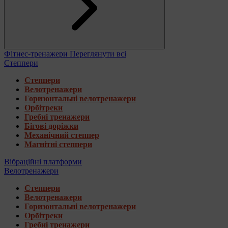
Фітнес-тренажери
Переглянути всі
Степпери
Степпери
Велотренажери
Горизонтальні велотренажери
Орбітреки
Гребні тренажери
Бігові доріжки
Механічний степпер
Магнітні степпери
Вібраційні платформи
Велотренажери
Степпери
Велотренажери
Горизонтальні велотренажери
Орбітреки
Гребні тренажери