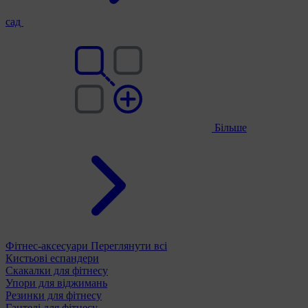
сад
Більше
Фітнес-аксесуари
Переглянути всі
Кистьові еспандери
Скакалки для фітнесу
Упори для віджимань
Резинки для фітнесу
Гантелі для фітнесу