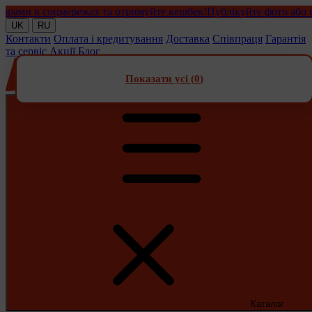
ми в соцмережах та отримуйте кешбек!
Публікуйте фото або відео
UK
RU
Контакти
Оплата і кредитування
Доставка
Співпраця
Гарантія
та сервіс
Акції
Блог
Показати усі (
0
)
Каталог