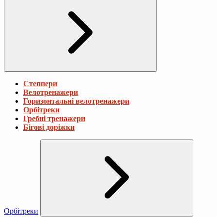
Степпери
Велотренажери
Горизонтальні велотренажери
Орбітреки
Гребні тренажери
Бігові доріжки
Орбітреки