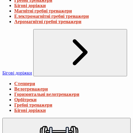
Гребні тренажери
Бігові доріжки
Магнітні гребні тренажери
Електромагнітні гребні тренажери
Аеромагнітні гребні тренажери
Бігові доріжки
Степпери
Велотренажери
Горизонтальні велотренажери
Орбітреки
Гребні тренажери
Бігові доріжки