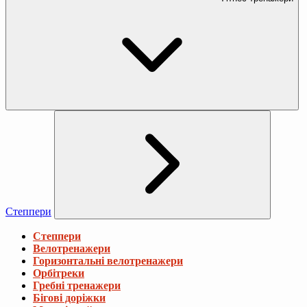
Степпери
Степпери
Велотренажери
Горизонтальні велотренажери
Орбітреки
Гребні тренажери
Бігові доріжки