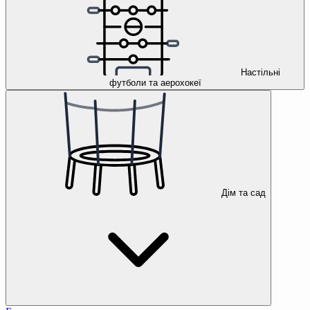
Настільні
футболи та аерохокеї
Дім та сад