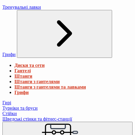
Тренувальні лавки
Грифи
Диски та сети
Гантелі
Штанги
Штанги з гантелями
Штанги з гантелями та лавками
Грифи
Гирі
Турніки та бруси
Стійки
Шведські стінки та фітнес-станції