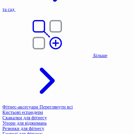
та сад
Більше
Фітнес-аксесуари
Переглянути всі
Кистьові еспандери
Скакалки для фітнесу
Упори для віджимань
Резинки для фітнесу
Гантелі для фітнесу