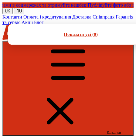
и в соцмережах та отримуйте кешбек!
Публікуйте фото або відео 
UK
RU
Контакти
Оплата і кредитування
Доставка
Співпраця
Гарантія
та сервіс
Акції
Блог
Показати усі (
0
)
Каталог