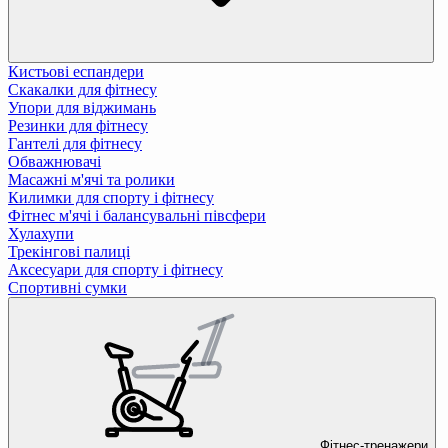
Кистьові еспандери
Скакалки для фітнесу
Упори для віджимань
Резинки для фітнесу
Гантелі для фітнесу
Обважнювачі
Масажні м'ячі та ролики
Килимки для спорту і фітнесу
Фітнес м'ячі і балансувальні півсфери
Хулахупи
Трекінгові палиці
Аксесуари для спорту і фітнесу
Спортивні сумки
Фітнес-тренажери