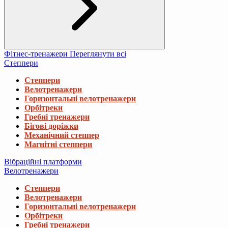
Фітнес-тренажери
Переглянути всі
Степпери
Степпери
Велотренажери
Горизонтальні велотренажери
Орбітреки
Гребні тренажери
Бігові доріжки
Механічний степпер
Магнітні степпери
Вібраційні платформи
Велотренажери
Степпери
Велотренажери
Горизонтальні велотренажери
Орбітреки
Гребні тренажери