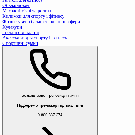
Обважнювачі
Масажні м'ячі та ролики
Килимки для спорту і фітнесу
Фітнес м'ячі і балансувальні півсфери
Хулахупи
Трекінгові палиці
Аксесуари для спорту і фітнесу
Спортивні сумки
Безкоштовно
Пропозиція тижня
Підберемо тренажер під ваші цілі
0 800 337 274