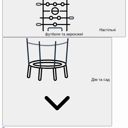
Настільні
футболи та аерохокеї
Дім та сад