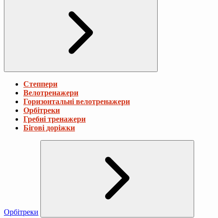
Степпери
Велотренажери
Горизонтальні велотренажери
Орбітреки
Гребні тренажери
Бігові доріжки
Орбітреки