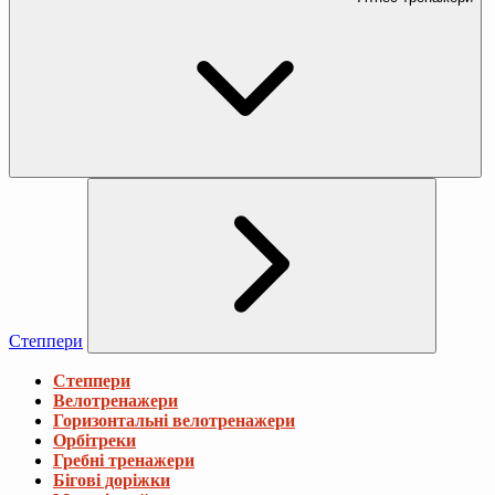
Степпери
Степпери
Велотренажери
Горизонтальні велотренажери
Орбітреки
Гребні тренажери
Бігові доріжки