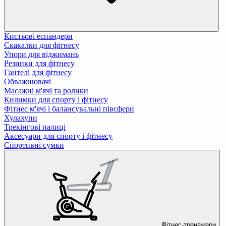
Кистьові еспандери
Скакалки для фітнесу
Упори для віджимань
Резинки для фітнесу
Гантелі для фітнесу
Обважнювачі
Масажні м'ячі та ролики
Килимки для спорту і фітнесу
Фітнес м'ячі і балансувальні півсфери
Хулахупи
Трекінгові палиці
Аксесуари для спорту і фітнесу
Спортивні сумки
Фітнес-тренажери