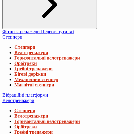
Фітнес-тренажери
Переглянути всі
Степпери
Степпери
Велотренажери
Горизонтальні велотренажери
Орбітреки
Гребні тренажери
Бігові доріжки
Механічний степпер
Магнітні степпери
Вібраційні платформи
Велотренажери
Степпери
Велотренажери
Горизонтальні велотренажери
Орбітреки
Гребні тренажери