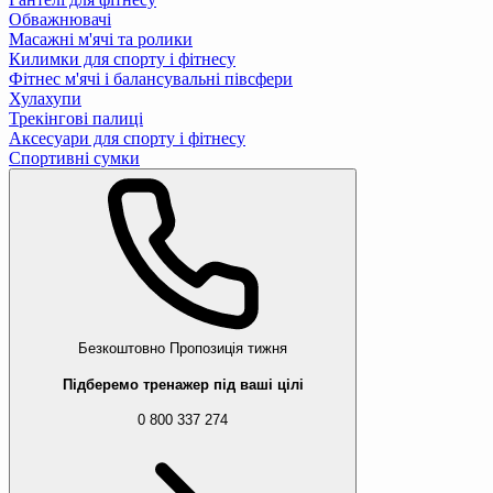
Обважнювачі
Масажні м'ячі та ролики
Килимки для спорту і фітнесу
Фітнес м'ячі і балансувальні півсфери
Хулахупи
Трекінгові палиці
Аксесуари для спорту і фітнесу
Спортивні сумки
Безкоштовно
Пропозиція тижня
Підберемо тренажер під ваші цілі
0 800 337 274