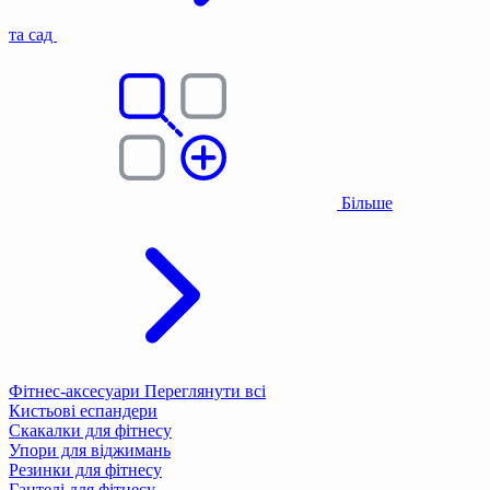
та сад
Більше
Фітнес-аксесуари
Переглянути всі
Кистьові еспандери
Скакалки для фітнесу
Упори для віджимань
Резинки для фітнесу
Гантелі для фітнесу