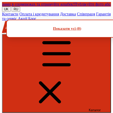
ми в соцмережах та отримуйте кешбек!
Публікуйте фото або відео
UK
RU
Контакти
Оплата і кредитування
Доставка
Співпраця
Гарантія
та сервіс
Акції
Блог
Показати усі (
0
)
Каталог