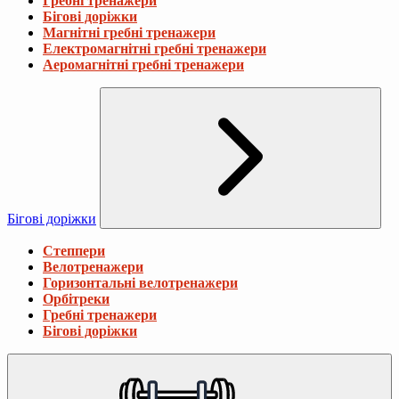
Гребні тренажери
Бігові доріжки
Магнітні гребні тренажери
Електромагнітні гребні тренажери
Аеромагнітні гребні тренажери
Бігові доріжки
Степпери
Велотренажери
Горизонтальні велотренажери
Орбітреки
Гребні тренажери
Бігові доріжки