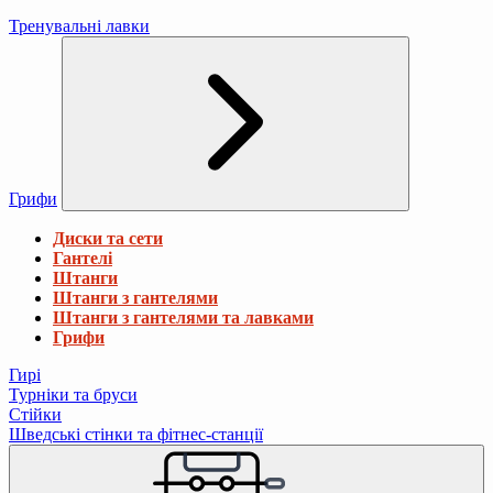
Тренувальні лавки
Грифи
Диски та сети
Гантелі
Штанги
Штанги з гантелями
Штанги з гантелями та лавками
Грифи
Гирі
Турніки та бруси
Стійки
Шведські стінки та фітнес-станції