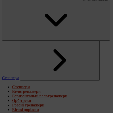
Степпери
Степпери
Велотренажери
Горизонтальні велотренажери
Орбітреки
Гребні тренажери
Бігові доріжки