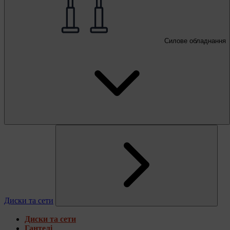
Силове обладнання
Диски та сети
Диски та сети
Гантелі