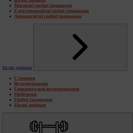
Бігові доріжки
Магнітні гребні тренажери
Електромагнітні гребні тренажери
Аеромагнітні гребні тренажери
Бігові доріжки
Степпери
Велотренажери
Горизонтальні велотренажери
Орбітреки
Гребні тренажери
Бігові доріжки