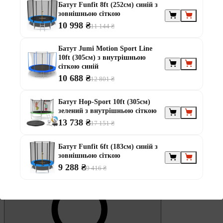
Обране
Батут Funfit 8ft (252см) синій з
зовнішньою сіткою
10 998 ₴
11 144 ₴
Батут Jumi Motion Sport Line
10ft (305см) з внутрішньою
сіткою синій
10 688 ₴
12 801 ₴
0
Кошик
Батут Hop-Sport 10ft (305см)
зелений з внутрішньою сіткою
13 738 ₴
17 151 ₴
Батут Funfit 6ft (183см) синій з
зовнішньою сіткою
9 288 ₴
9 416 ₴