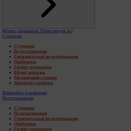
Фітнес-тренажери
Переглянути всі
Степпери
Степпери
Велотренажери
Горизонтальні велотренажери
Орбітреки
Гребні тренажери
Бігові доріжки
Механічний степпер
Магнітні степпери
Вібраційні платформи
Велотренажери
Степпери
Велотренажери
Горизонтальні велотренажери
Орбітреки
Гребні тренажери