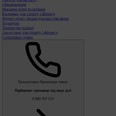
Обважнювачі
Масажні м'ячі та ролики
Килимки для спорту і фітнесу
Фітнес м'ячі і балансувальні півсфери
Хулахупи
Трекінгові палиці
Аксесуари для спорту і фітнесу
Спортивні сумки
Безкоштовно
Пропозиція тижня
Підберемо тренажер під ваші цілі
0 800 337 274