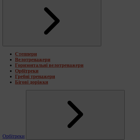
Степпери
Велотренажери
Горизонтальні велотренажери
Орбітреки
Гребні тренажери
Бігові доріжки
Орбітреки