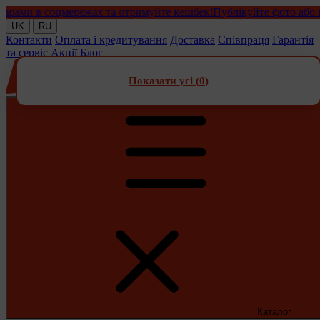
ми в соцмережах та отримуйте кешбек!
Публікуйте фото або відео
UK
RU
Контакти
Оплата і кредитування
Доставка
Співпраця
Гарантія
та сервіс
Акції
Блог
Показати усі (
0
)
Каталог