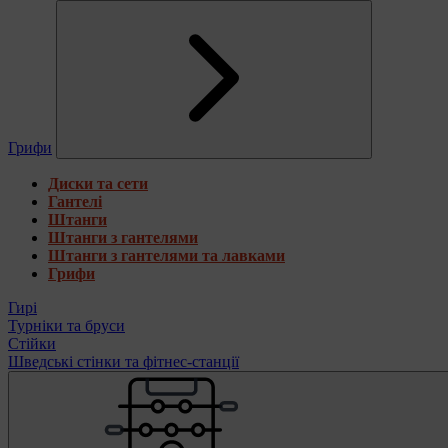
Грифи
Диски та сети
Гантелі
Штанги
Штанги з гантелями
Штанги з гантелями та лавками
Грифи
Гирі
Турніки та бруси
Стійки
Шведські стінки та фітнес-станції