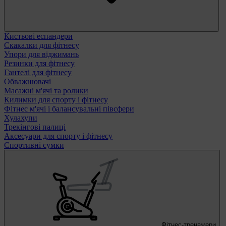
Кистьові еспандери
Скакалки для фітнесу
Упори для віджимань
Резинки для фітнесу
Гантелі для фітнесу
Обважнювачі
Масажні м'ячі та ролики
Килимки для спорту і фітнесу
Фітнес м'ячі і балансувальні півсфери
Хулахупи
Трекінгові палиці
Аксесуари для спорту і фітнесу
Спортивні сумки
Фітнес-тренажери