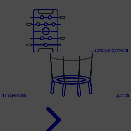
Настільні футболи
та аерохокеї
Дім та