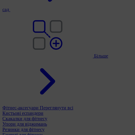
сад
Більше
Фітнес-аксесуари
Переглянути всі
Кистьові еспандери
Скакалки для фітнесу
Упори для віджимань
Резинки для фітнесу
Гантелі для фітнесу