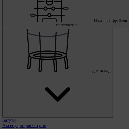
Настільні футболи
та аерохокеї
Дім та сад
Батути
Аксесуари для батутів