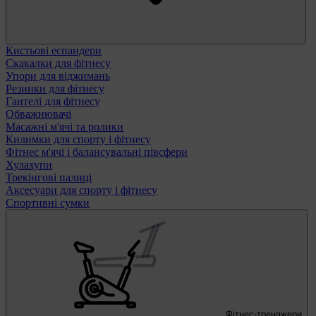
Кистьові еспандери
Скакалки для фітнесу
Упори для віджимань
Резинки для фітнесу
Гантелі для фітнесу
Обважнювачі
Масажні м'ячі та ролики
Килимки для спорту і фітнесу
Фітнес м'ячі і балансувальні півсфери
Хулахупи
Трекінгові палиці
Аксесуари для спорту і фітнесу
Спортивні сумки
Фітнес-тренажери