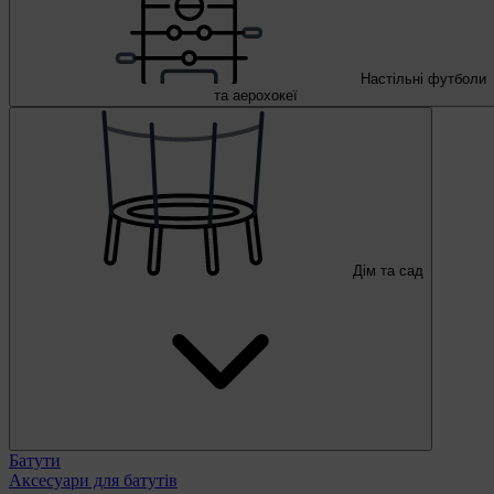
Настільні футболи
та аерохокеї
Дім та сад
Батути
Аксесуари для батутів