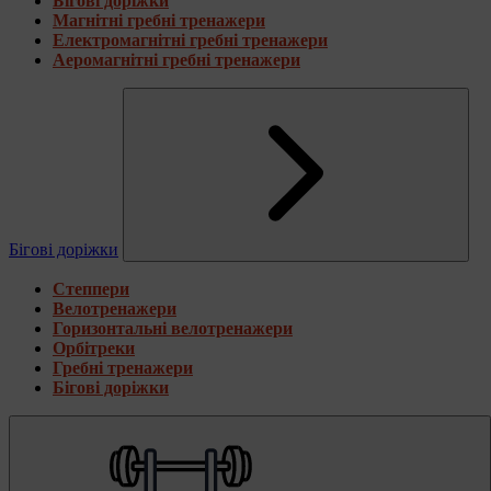
Бігові доріжки
Магнітні гребні тренажери
Електромагнітні гребні тренажери
Аеромагнітні гребні тренажери
Бігові доріжки
Степпери
Велотренажери
Горизонтальні велотренажери
Орбітреки
Гребні тренажери
Бігові доріжки