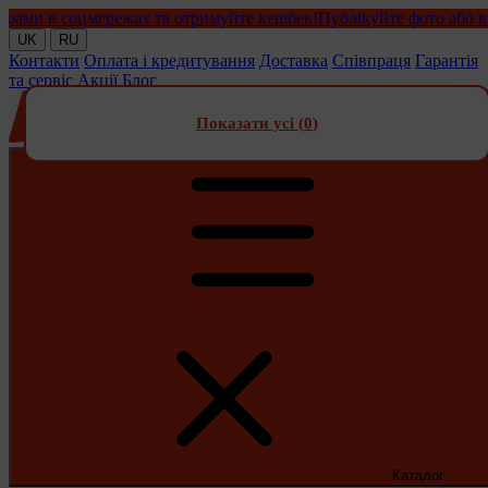
и в соцмережах та отримуйте кешбек!
Публікуйте фото або відео 
UK
RU
Контакти
Оплата і кредитування
Доставка
Співпраця
Гарантія
та сервіс
Акції
Блог
Показати усі (
0
)
Каталог