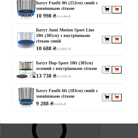
Обране
Батут Funfit 8ft (252см) синій з
зовнішньою сіткою
10 998 ₴
11 144 ₴
Батут Jumi Motion Sport Line
10ft (305см) з внутрішньою
сіткою синій
10 688 ₴
12 801 ₴
0
Кошик
Батут Hop-Sport 10ft (305см)
зелений з внутрішньою сіткою
13 738 ₴
17 151 ₴
Батут Funfit 6ft (183см) синій з
зовнішньою сіткою
9 288 ₴
9 416 ₴