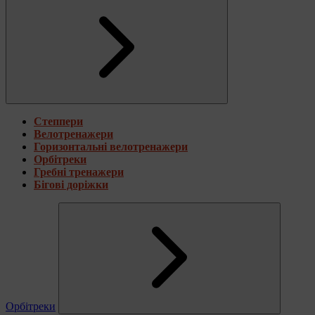
Степпери
Велотренажери
Горизонтальні велотренажери
Орбітреки
Гребні тренажери
Бігові доріжки
Орбітреки