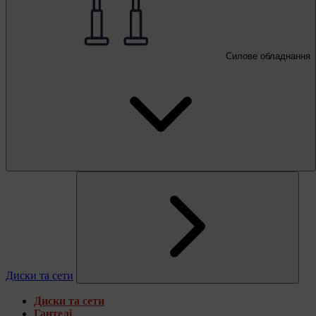
Силове обладнання
Диски та сети
Диски та сети
Гантелі