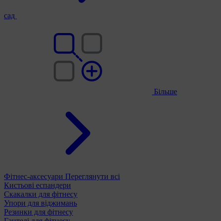
сад
Більше
Фітнес-аксесуари
Переглянути всі
Кистьові еспандери
Скакалки для фітнесу
Упори для віджимань
Резинки для фітнесу
Гантелі для фітнесу