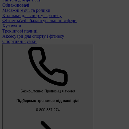
Обважнювачі
Масажні м'ячі та ролики
Килимки для спорту і фітнесу
Фітнес м'ячі і балансувальні півсфери
Хулахупи
Трекінгові палиці
Аксесуари для спорту і фітнесу
Спортивні сумки
Безкоштовно
Пропозиція тижня
Підберемо тренажер під ваші цілі
0 800 337 274