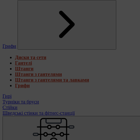
Грифи
Диски та сети
Гантелі
Штанги
Штанги з гантелями
Штанги з гантелями та лавками
Грифи
Гирі
Турніки та бруси
Стійки
Шведські стінки та фітнес-станції