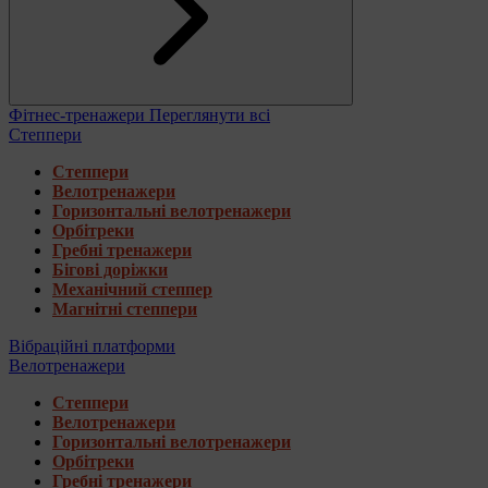
Фітнес-тренажери
Переглянути всі
Степпери
Степпери
Велотренажери
Горизонтальні велотренажери
Орбітреки
Гребні тренажери
Бігові доріжки
Механічний степпер
Магнітні степпери
Вібраційні платформи
Велотренажери
Степпери
Велотренажери
Горизонтальні велотренажери
Орбітреки
Гребні тренажери