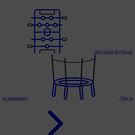
Настільні футболи
та аерохокеї
Дім та