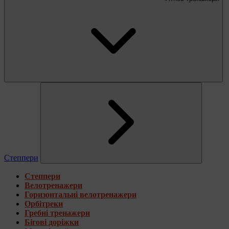
Степпери
Степпери
Велотренажери
Горизонтальні велотренажери
Орбітреки
Гребні тренажери
Бігові доріжки