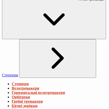
Степпери
Степпери
Велотренажери
Горизонтальні велотренажери
Орбітреки
Гребні тренажери
Бігові доріжки