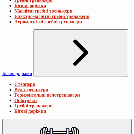
Гребні тренажери
Бігові доріжки
Магнітні гребні тренажери
Електромагнітні гребні тренажери
Аеромагнітні гребні тренажери
Бігові доріжки
Степпери
Велотренажери
Горизонтальні велотренажери
Орбітреки
Гребні тренажери
Бігові доріжки