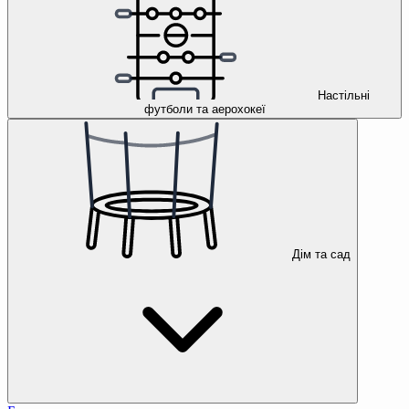
Настільні
футболи та аерохокеї
Дім та сад