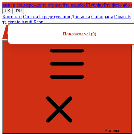
и в соцмережах та отримуйте кешбек!
Публікуйте фото або відео
UK
RU
Контакти
Оплата і кредитування
Доставка
Співпраця
Гарантія
та сервіс
Акції
Блог
Показати усі (
0
)
Каталог