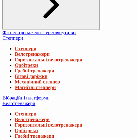
Фітнес-тренажери
Переглянути всі
Степпери
Степпери
Велотренажери
Горизонтальні велотренажери
Орбітреки
Гребні тренажери
Бігові доріжки
Механічний степпер
Магнітні степпери
Вібраційні платформи
Велотренажери
Степпери
Велотренажери
Горизонтальні велотренажери
Орбітреки
Гребні тренажери