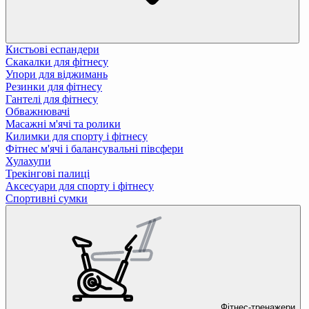
Кистьові еспандери
Скакалки для фітнесу
Упори для віджимань
Резинки для фітнесу
Гантелі для фітнесу
Обважнювачі
Масажні м'ячі та ролики
Килимки для спорту і фітнесу
Фітнес м'ячі і балансувальні півсфери
Хулахупи
Трекінгові палиці
Аксесуари для спорту і фітнесу
Спортивні сумки
Фітнес-тренажери