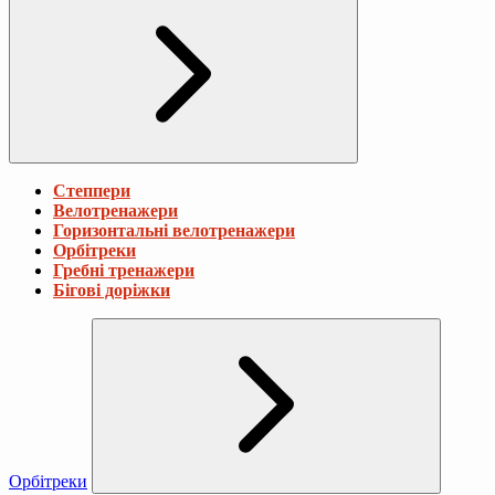
Степпери
Велотренажери
Горизонтальні велотренажери
Орбітреки
Гребні тренажери
Бігові доріжки
Орбітреки