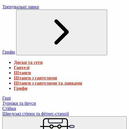
Тренувальні лавки
Грифи
Диски та сети
Гантелі
Штанги
Штанги з гантелями
Штанги з гантелями та лавками
Грифи
Гирі
Турніки та бруси
Стійки
Шведські стінки та фітнес-станції