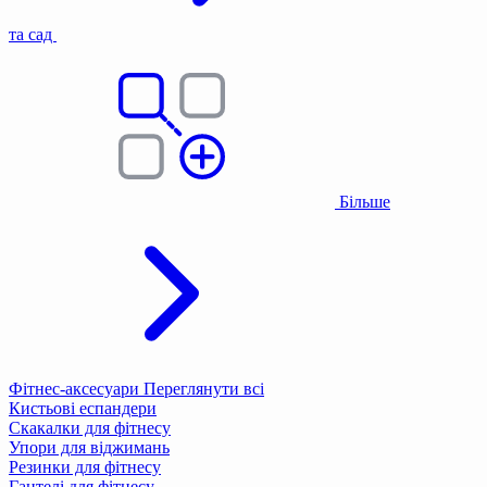
та сад
Більше
Фітнес-аксесуари
Переглянути всі
Кистьові еспандери
Скакалки для фітнесу
Упори для віджимань
Резинки для фітнесу
Гантелі для фітнесу