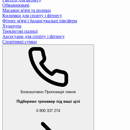
Обважнювачі
Масажні м'ячі та ролики
Килимки для спорту і фітнесу
Фітнес м'ячі і балансувальні півсфери
Хулахупи
Трекінгові палиці
Аксесуари для спорту і фітнесу
Спортивні сумки
Безкоштовно
Пропозиція тижня
Підберемо тренажер під ваші цілі
0 800 337 274