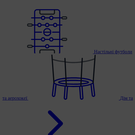
Настільні футболи
та аерохокеї
Дім та