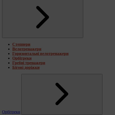
Степпери
Велотренажери
Горизонтальні велотренажери
Орбітреки
Гребні тренажери
Бігові доріжки
Орбітреки