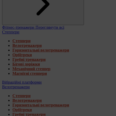
Фітнес-тренажери
Переглянути всі
Степпери
Степпери
Велотренажери
Горизонтальні велотренажери
Орбітреки
Гребні тренажери
Бігові доріжки
Механічний степпер
Магнітні степпери
Вібраційні платформи
Велотренажери
Степпери
Велотренажери
Горизонтальні велотренажери
Орбітреки
Гребні тренажери