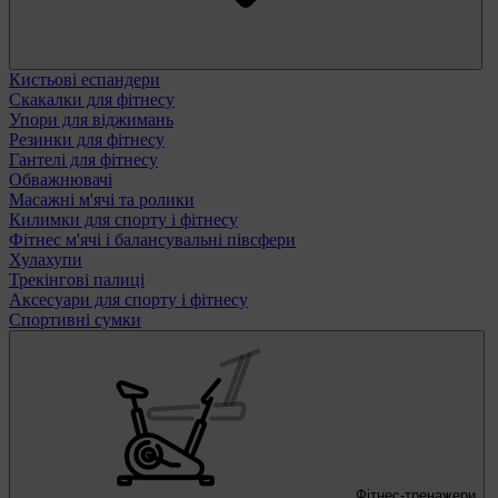
Кистьові еспандери
Скакалки для фітнесу
Упори для віджимань
Резинки для фітнесу
Гантелі для фітнесу
Обважнювачі
Масажні м'ячі та ролики
Килимки для спорту і фітнесу
Фітнес м'ячі і балансувальні півсфери
Хулахупи
Трекінгові палиці
Аксесуари для спорту і фітнесу
Спортивні сумки
Фітнес-тренажери