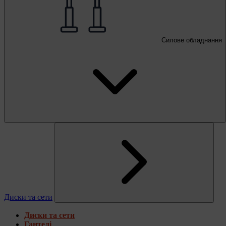
Силове обладнання
Диски та сети
Диски та сети
Гантелі