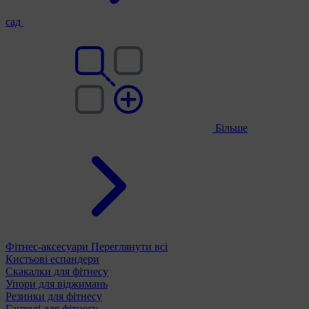
сад
Більше
Фітнес-аксесуари
Переглянути всі
Кистьові еспандери
Скакалки для фітнесу
Упори для віджимань
Резинки для фітнесу
Гантелі для фітнесу