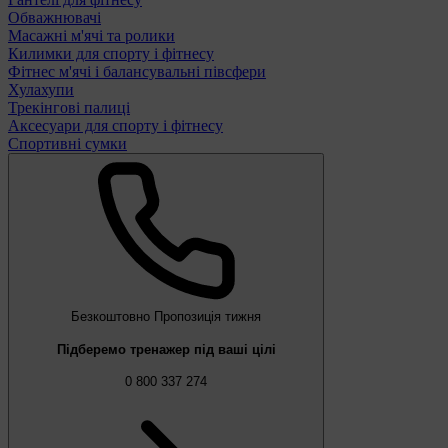
Обважнювачі
Масажні м'ячі та ролики
Килимки для спорту і фітнесу
Фітнес м'ячі і балансувальні півсфери
Хулахупи
Трекінгові палиці
Аксесуари для спорту і фітнесу
Спортивні сумки
Безкоштовно
Пропозиція тижня
Підберемо тренажер під ваші цілі
0 800 337 274