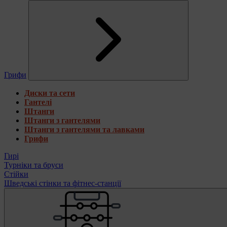
Грифи
Диски та сети
Гантелі
Штанги
Штанги з гантелями
Штанги з гантелями та лавками
Грифи
Гирі
Турніки та бруси
Стійки
Шведські стінки та фітнес-станції