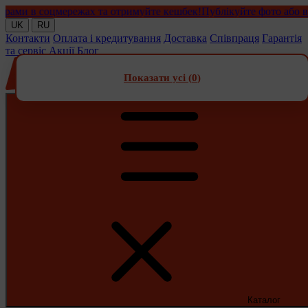
и в соцмережах та отримуйте кешбек!
Публікуйте фото або відео
UK
RU
Контакти
Оплата і кредитування
Доставка
Співпраця
Гарантія
та сервіс
Акції
Блог
Показати усі (
0
)
Каталог