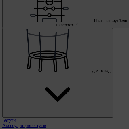
Настільні футболи
та аерохокеї
Дім та сад
Батути
Аксесуари для батутів