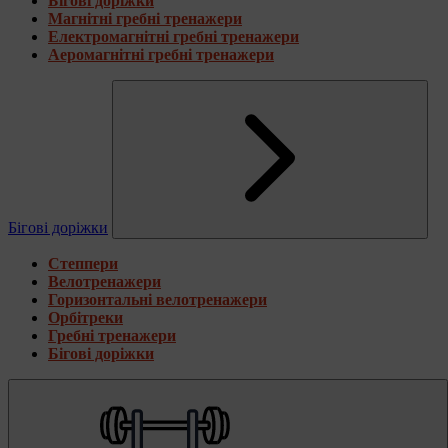
Бігові доріжки
Магнітні гребні тренажери
Електромагнітні гребні тренажери
Аеромагнітні гребні тренажери
Бігові доріжки
Степпери
Велотренажери
Горизонтальні велотренажери
Орбітреки
Гребні тренажери
Бігові доріжки