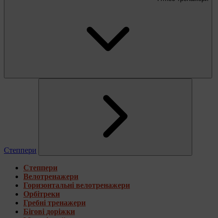
Степпери
Степпери
Велотренажери
Горизонтальні велотренажери
Орбітреки
Гребні тренажери
Бігові доріжки