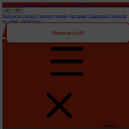
и в соцмережах та отримуйте кешбек!
Публікуйте фото або відео 
UK
RU
Контакти
Оплата і кредитування
Доставка
Співпраця
Гарантія
та сервіс
Акції
Блог
Показати усі (
0
)
Каталог