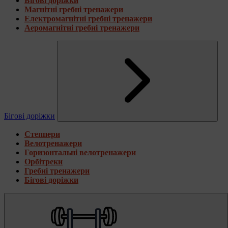
Бігові доріжки
Магнітні гребні тренажери
Електромагнітні гребні тренажери
Аеромагнітні гребні тренажери
Бігові доріжки
Степпери
Велотренажери
Горизонтальні велотренажери
Орбітреки
Гребні тренажери
Бігові доріжки