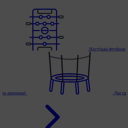
Настільні футболи
та аерохокеї
Дім та