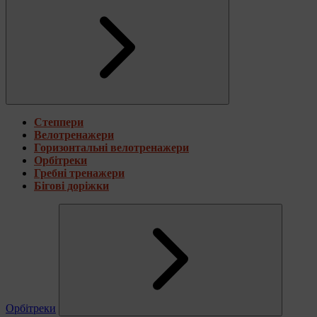
Степпери
Велотренажери
Горизонтальні велотренажери
Орбітреки
Гребні тренажери
Бігові доріжки
Орбітреки