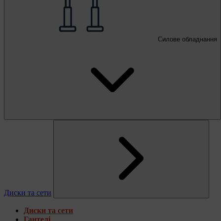
Силове обладнання
Диски та сети
Диски та сети
Гантелі