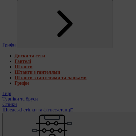
Грифи
Диски та сети
Гантелі
Штанги
Штанги з гантелями
Штанги з гантелями та лавками
Грифи
Гирі
Турніки та бруси
Стійки
Шведські стінки та фітнес-станції