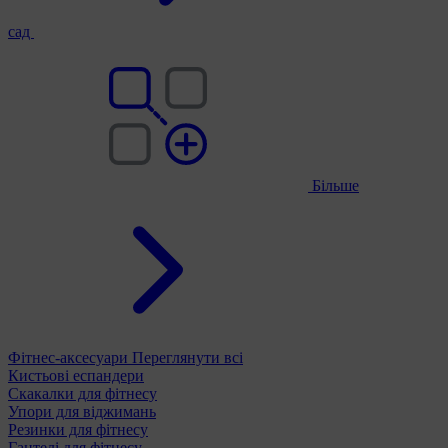
сад
Більше
Фітнес-аксесуари
Переглянути всі
Кистьові еспандери
Скакалки для фітнесу
Упори для віджимань
Резинки для фітнесу
Гантелі для фітнесу