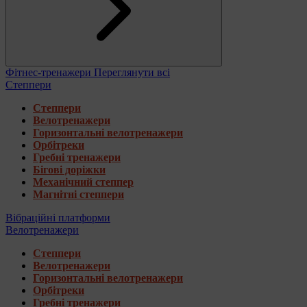
Фітнес-тренажери
Переглянути всі
Степпери
Степпери
Велотренажери
Горизонтальні велотренажери
Орбітреки
Гребні тренажери
Бігові доріжки
Механічний степпер
Магнітні степпери
Вібраційні платформи
Велотренажери
Степпери
Велотренажери
Горизонтальні велотренажери
Орбітреки
Гребні тренажери