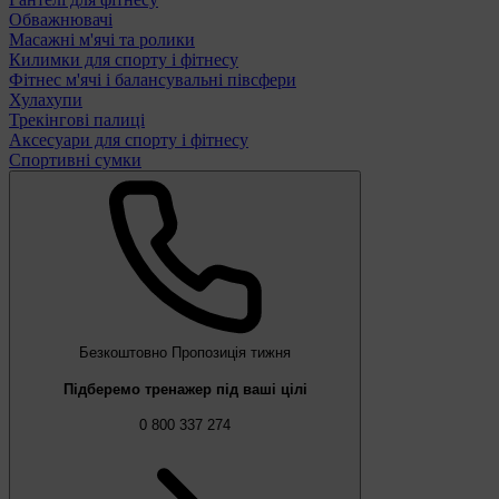
Обважнювачі
Масажні м'ячі та ролики
Килимки для спорту і фітнесу
Фітнес м'ячі і балансувальні півсфери
Хулахупи
Трекінгові палиці
Аксесуари для спорту і фітнесу
Спортивні сумки
Безкоштовно
Пропозиція тижня
Підберемо тренажер під ваші цілі
0 800 337 274