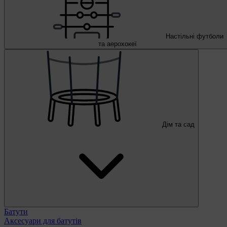
Настільні футболи
та аерохокеї
Дім та сад
Батути
Аксесуари для батутів