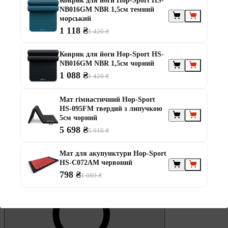
Коврик для йоги Hop-Sport HS-
Обране
NB016GM NBR 1,5см темний
морський
1 118 ₴
1 420 ₴
Коврик для йоги Hop-Sport HS-
NB016GM NBR 1,5см чорний
1 088 ₴
1 420 ₴
0
Кошик
Мат гімнастичний Hop-Sport
HS-095FM твердий з липучкою
5см чорний
5 698 ₴
5 916 ₴
Мат для акупунктури Hop-Sport
HS-C072AM червоний
798 ₴
1 089 ₴