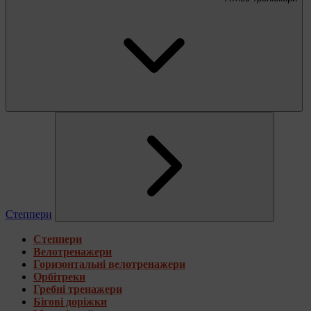
Степпери
Степпери
Велотренажери
Горизонтальні велотренажери
Орбітреки
Гребні тренажери
Бігові доріжки