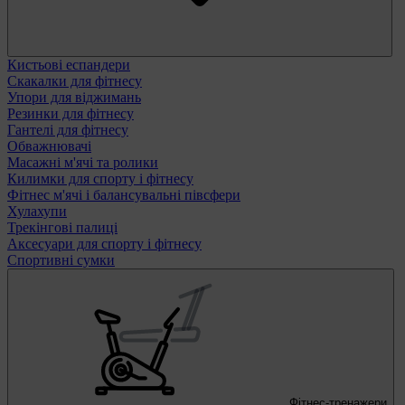
Кистьові еспандери
Скакалки для фітнесу
Упори для віджимань
Резинки для фітнесу
Гантелі для фітнесу
Обважнювачі
Масажні м'ячі та ролики
Килимки для спорту і фітнесу
Фітнес м'ячі і балансувальні півсфери
Хулахупи
Трекінгові палиці
Аксесуари для спорту і фітнесу
Спортивні сумки
Фітнес-тренажери