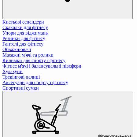
Кистьові еспандери
Скакалки для фітнесу
Упори для віджимань
Резинки для фітнесу
Гантелі для фітнесу
Обважнювачі
Масажні м'ячі та ролики
Килимки для спорту і фітнесу
Фітнес м'ячі і балансувальні півсфери
Хулахупи
Трекінгові палиці
Аксесуари для спорту і фітнесу
Спортивні сумки
Фітнес-тренажери