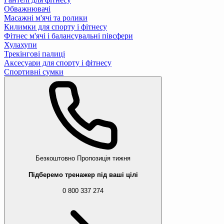
Обважнювачі
Масажні м'ячі та ролики
Килимки для спорту і фітнесу
Фітнес м'ячі і балансувальні півсфери
Хулахупи
Трекінгові палиці
Аксесуари для спорту і фітнесу
Спортивні сумки
Безкоштовно
Пропозиція тижня
Підберемо тренажер під ваші цілі
0 800 337 274