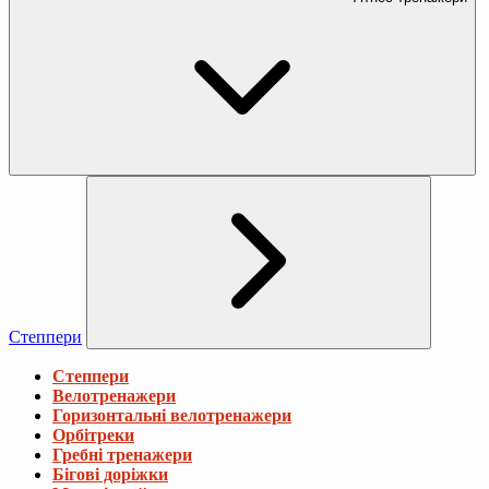
Степпери
Степпери
Велотренажери
Горизонтальні велотренажери
Орбітреки
Гребні тренажери
Бігові доріжки