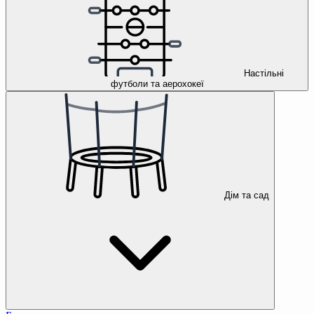
Настільні
футболи та аерохокеї
Дім та сад