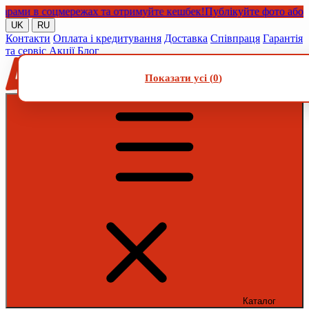
ми в соцмережах та отримуйте кешбек!
Публікуйте фото або відео
UK
RU
Контакти
Оплата і кредитування
Доставка
Співпраця
Гарантія
та сервіс
Акції
Блог
Показати усі (
0
)
Каталог