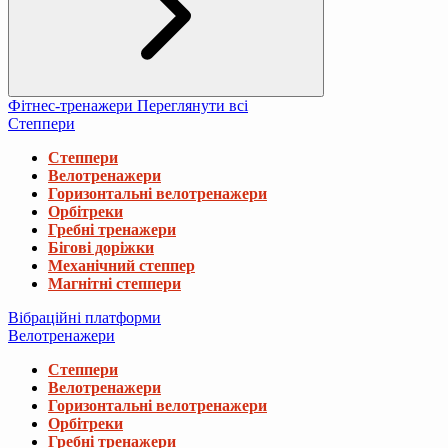
Фітнес-тренажери
Переглянути всі
Степпери
Степпери
Велотренажери
Горизонтальні велотренажери
Орбітреки
Гребні тренажери
Бігові доріжки
Механічний степпер
Магнітні степпери
Вібраційні платформи
Велотренажери
Степпери
Велотренажери
Горизонтальні велотренажери
Орбітреки
Гребні тренажери