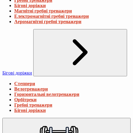
Гребні тренажери
Бігові доріжки
Магнітні гребні тренажери
Електромагнітні гребні тренажери
Аеромагнітні гребні тренажери
Бігові доріжки
Степпери
Велотренажери
Горизонтальні велотренажери
Орбітреки
Гребні тренажери
Бігові доріжки