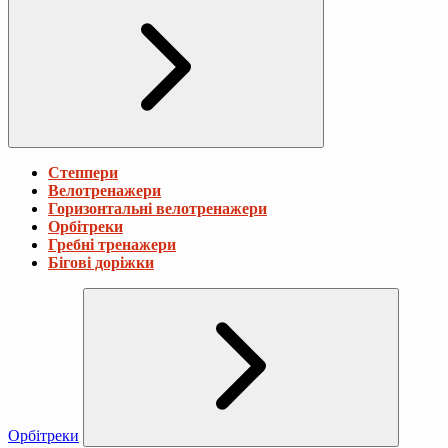
Степпери
Велотренажери
Горизонтальні велотренажери
Орбітреки
Гребні тренажери
Бігові доріжки
Орбітреки