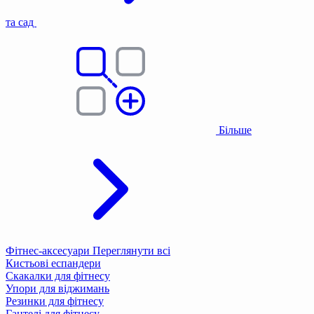
та сад
Більше
Фітнес-аксесуари
Переглянути всі
Кистьові еспандери
Скакалки для фітнесу
Упори для віджимань
Резинки для фітнесу
Гантелі для фітнесу