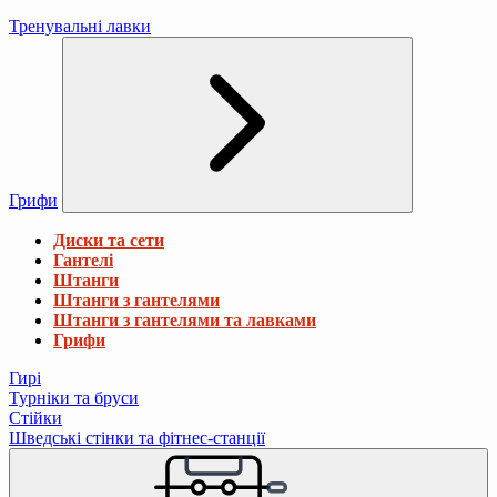
Тренувальні лавки
Грифи
Диски та сети
Гантелі
Штанги
Штанги з гантелями
Штанги з гантелями та лавками
Грифи
Гирі
Турніки та бруси
Стійки
Шведські стінки та фітнес-станції