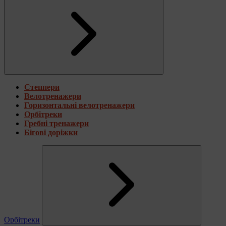
Степпери
Велотренажери
Горизонтальні велотренажери
Орбітреки
Гребні тренажери
Бігові доріжки
Орбітреки