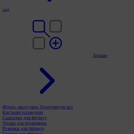
сад
Більше
Фітнес-аксесуари
Переглянути всі
Кистьові еспандери
Скакалки для фітнесу
Упори для віджимань
Резинки для фітнесу
Гантелі для фітнесу