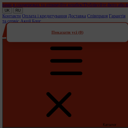
 в соцмережах та отримуйте кешбек!
Публікуйте фото або відео 
UK
RU
Контакти
Оплата і кредитування
Доставка
Співпраця
Гарантія
та сервіс
Акції
Блог
Показати усі (
0
)
Каталог