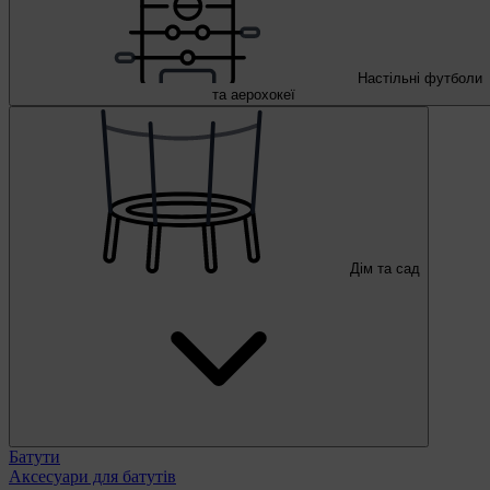
Настільні футболи
та аерохокеї
Дім та сад
Батути
Аксесуари для батутів