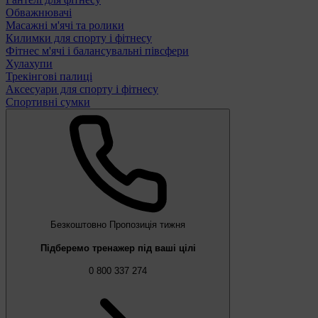
Обважнювачі
Масажні м'ячі та ролики
Килимки для спорту і фітнесу
Фітнес м'ячі і балансувальні півсфери
Хулахупи
Трекінгові палиці
Аксесуари для спорту і фітнесу
Спортивні сумки
Безкоштовно
Пропозиція тижня
Підберемо тренажер під ваші цілі
0 800 337 274