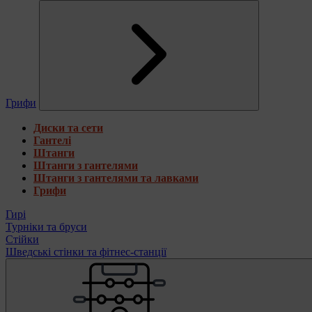
Грифи
Диски та сети
Гантелі
Штанги
Штанги з гантелями
Штанги з гантелями та лавками
Грифи
Гирі
Турніки та бруси
Стійки
Шведські стінки та фітнес-станції