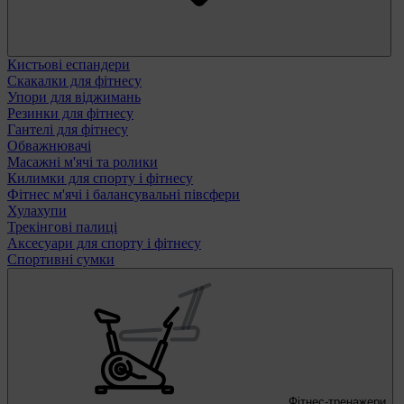
Кистьові еспандери
Скакалки для фітнесу
Упори для віджимань
Резинки для фітнесу
Гантелі для фітнесу
Обважнювачі
Масажні м'ячі та ролики
Килимки для спорту і фітнесу
Фітнес м'ячі і балансувальні півсфери
Хулахупи
Трекінгові палиці
Аксесуари для спорту і фітнесу
Спортивні сумки
Фітнес-тренажери