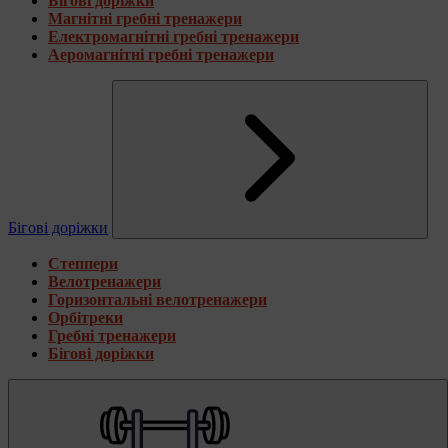
Бігові доріжки
Магнітні гребні тренажери
Електромагнітні гребні тренажери
Аеромагнітні гребні тренажери
Бігові доріжки
Степпери
Велотренажери
Горизонтальні велотренажери
Орбітреки
Гребні тренажери
Бігові доріжки