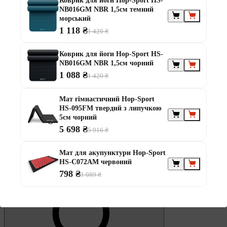
Коврик для йоги Hop-Sport HS-
Обране
NB016GM NBR 1,5см темний
морський
1 118 ₴
1 420 ₴
Коврик для йоги Hop-Sport HS-
NB016GM NBR 1,5см чорний
1 088 ₴
1 420 ₴
0
Кошик
Мат гімнастичний Hop-Sport
HS-095FM твердий з липучкою
5см чорний
5 698 ₴
5 916 ₴
Мат для акупунктури Hop-Sport
HS-C072AM червоний
798 ₴
1 089 ₴