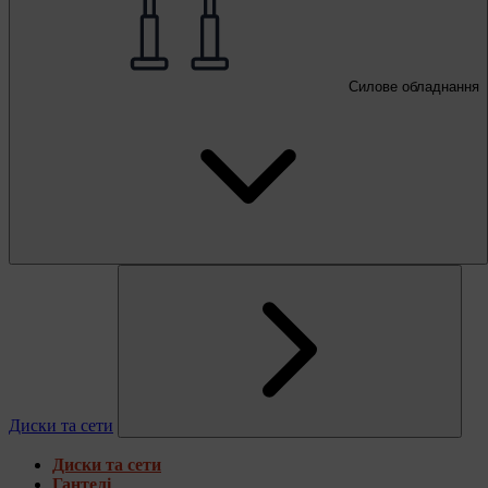
Силове обладнання
Диски та сети
Диски та сети
Гантелі