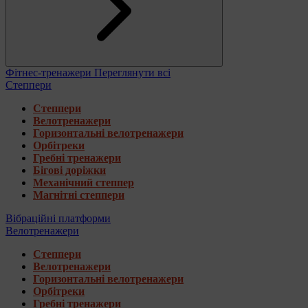
Фітнес-тренажери
Переглянути всі
Степпери
Степпери
Велотренажери
Горизонтальні велотренажери
Орбітреки
Гребні тренажери
Бігові доріжки
Механічний степпер
Магнітні степпери
Вібраційні платформи
Велотренажери
Степпери
Велотренажери
Горизонтальні велотренажери
Орбітреки
Гребні тренажери