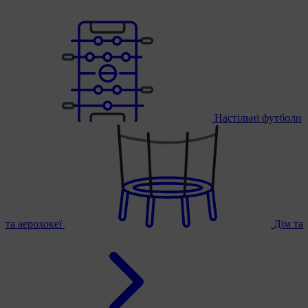
Настільні футболи
та аерохокеї
Дім та