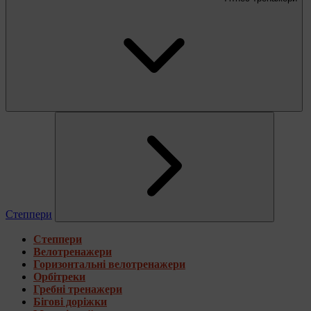
Степпери
Степпери
Велотренажери
Горизонтальні велотренажери
Орбітреки
Гребні тренажери
Бігові доріжки