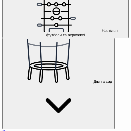
Настільні
футболи та аерохокеї
Дім та сад