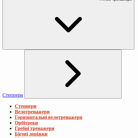
Степпери
Степпери
Велотренажери
Горизонтальні велотренажери
Орбітреки
Гребні тренажери
Бігові доріжки