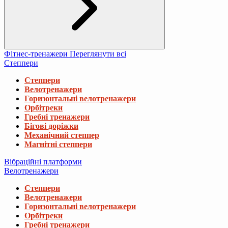
Фітнес-тренажери
Переглянути всі
Степпери
Степпери
Велотренажери
Горизонтальні велотренажери
Орбітреки
Гребні тренажери
Бігові доріжки
Механічний степпер
Магнітні степпери
Вібраційні платформи
Велотренажери
Степпери
Велотренажери
Горизонтальні велотренажери
Орбітреки
Гребні тренажери