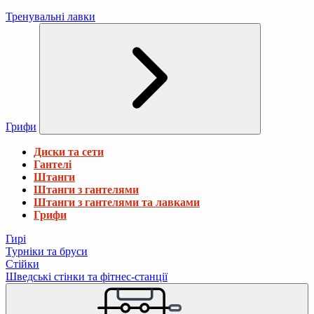
Тренувальні лавки
Грифи
Диски та сети
Гантелі
Штанги
Штанги з гантелями
Штанги з гантелями та лавками
Грифи
Гирі
Турніки та бруси
Стійки
Шведські стінки та фітнес-станції