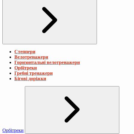
Степпери
Велотренажери
Горизонтальні велотренажери
Орбітреки
Гребні тренажери
Бігові доріжки
Орбітреки