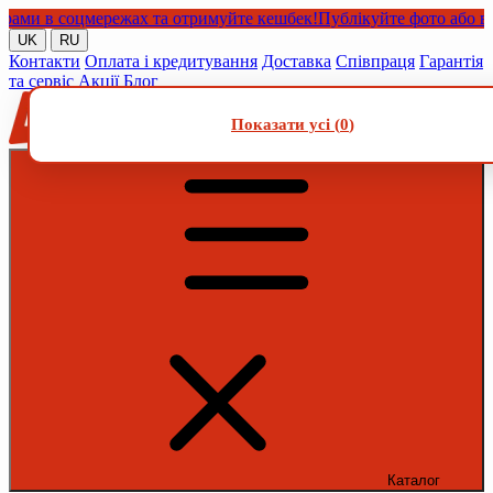
и в соцмережах та отримуйте кешбек!
Публікуйте фото або відео 
UK
RU
Контакти
Оплата і кредитування
Доставка
Співпраця
Гарантія
та сервіс
Акції
Блог
Показати усі (
0
)
Каталог