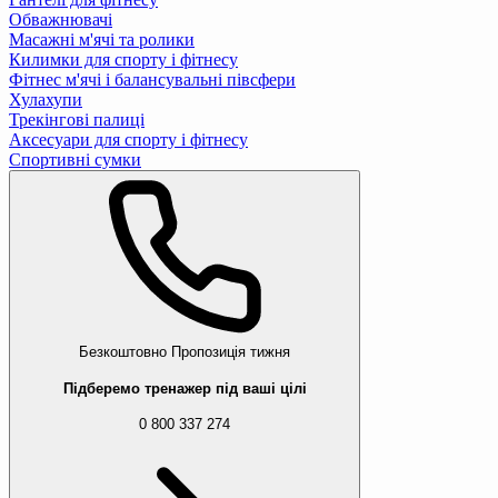
Обважнювачі
Масажні м'ячі та ролики
Килимки для спорту і фітнесу
Фітнес м'ячі і балансувальні півсфери
Хулахупи
Трекінгові палиці
Аксесуари для спорту і фітнесу
Спортивні сумки
Безкоштовно
Пропозиція тижня
Підберемо тренажер під ваші цілі
0 800 337 274