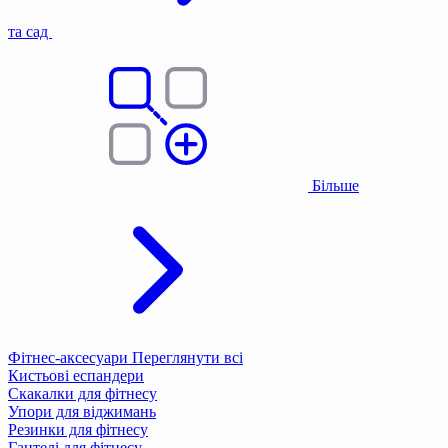
та сад
Більше
Фітнес-аксесуари
Переглянути всі
Кистьові еспандери
Скакалки для фітнесу
Упори для віджимань
Резинки для фітнесу
Гантелі для фітнесу