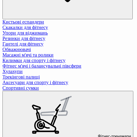
Кистьові еспандери
Скакалки для фітнесу
Упори для віджимань
Резинки для фітнесу
Гантелі для фітнесу
Обважнювачі
Масажні м'ячі та ролики
Килимки для спорту і фітнесу
Фітнес м'ячі і балансувальні півсфери
Хулахупи
Трекінгові палиці
Аксесуари для спорту і фітнесу
Спортивні сумки
Фітнес-тренажери