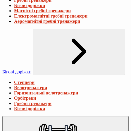
Гребні тренажери
Бігові доріжки
Магнітні гребні тренажери
Електромагнітні гребні тренажери
Аеромагнітні гребні тренажери
Бігові доріжки
Степпери
Велотренажери
Горизонтальні велотренажери
Орбітреки
Гребні тренажери
Бігові доріжки