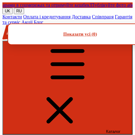
ми в соцмережах та отримуйте кешбек!
Публікуйте фото або віде
UK
RU
Контакти
Оплата і кредитування
Доставка
Співпраця
Гарантія
та сервіс
Акції
Блог
Показати усі (
0
)
Каталог