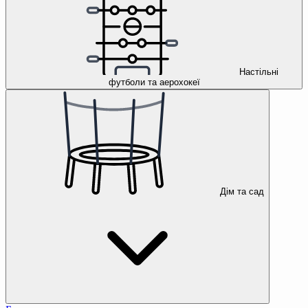
Настільні
футболи та аерохокеї
Дім та сад