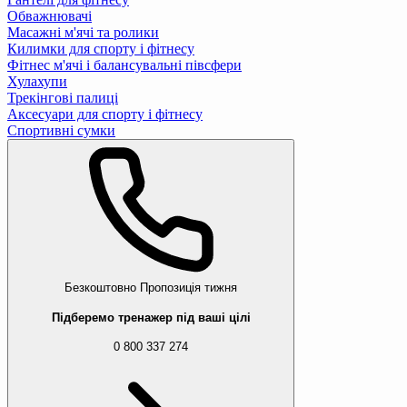
Обважнювачі
Масажні м'ячі та ролики
Килимки для спорту і фітнесу
Фітнес м'ячі і балансувальні півсфери
Хулахупи
Трекінгові палиці
Аксесуари для спорту і фітнесу
Спортивні сумки
Безкоштовно
Пропозиція тижня
Підберемо тренажер під ваші цілі
0 800 337 274