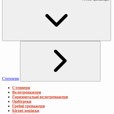
Степпери
Степпери
Велотренажери
Горизонтальні велотренажери
Орбітреки
Гребні тренажери
Бігові доріжки