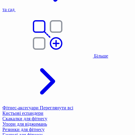
та сад
Більше
Фітнес-аксесуари
Переглянути всі
Кистьові еспандери
Скакалки для фітнесу
Упори для віджимань
Резинки для фітнесу
Гантелі для фітнесу