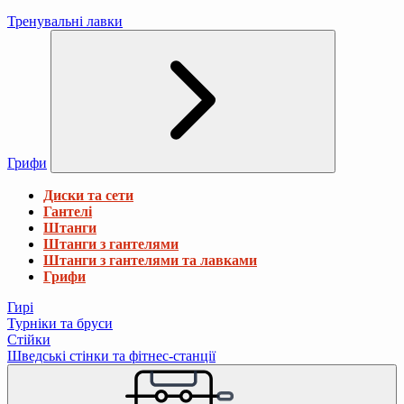
Тренувальні лавки
Грифи
Диски та сети
Гантелі
Штанги
Штанги з гантелями
Штанги з гантелями та лавками
Грифи
Гирі
Турніки та бруси
Стійки
Шведські стінки та фітнес-станції