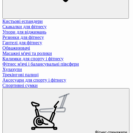
Кистьові еспандери
Скакалки для фітнесу
Упори для віджимань
Резинки для фітнесу
Гантелі для фітнесу
Обважнювачі
Масажні м'ячі та ролики
Килимки для спорту і фітнесу
Фітнес м'ячі і балансувальні півсфери
Хулахупи
Трекінгові палиці
Аксесуари для спорту і фітнесу
Спортивні сумки
Фітнес-тренажери