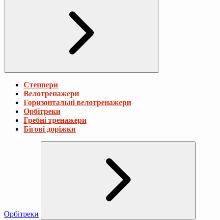
Степпери
Велотренажери
Горизонтальні велотренажери
Орбітреки
Гребні тренажери
Бігові доріжки
Орбітреки