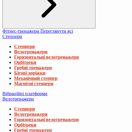
Фітнес-тренажери
Переглянути всі
Степпери
Степпери
Велотренажери
Горизонтальні велотренажери
Орбітреки
Гребні тренажери
Бігові доріжки
Механічний степпер
Магнітні степпери
Вібраційні платформи
Велотренажери
Степпери
Велотренажери
Горизонтальні велотренажери
Орбітреки
Гребні тренажери