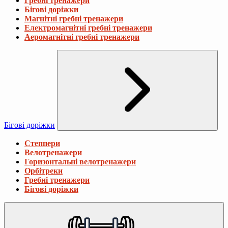
Гребні тренажери
Бігові доріжки
Магнітні гребні тренажери
Електромагнітні гребні тренажери
Аеромагнітні гребні тренажери
Бігові доріжки
Степпери
Велотренажери
Горизонтальні велотренажери
Орбітреки
Гребні тренажери
Бігові доріжки