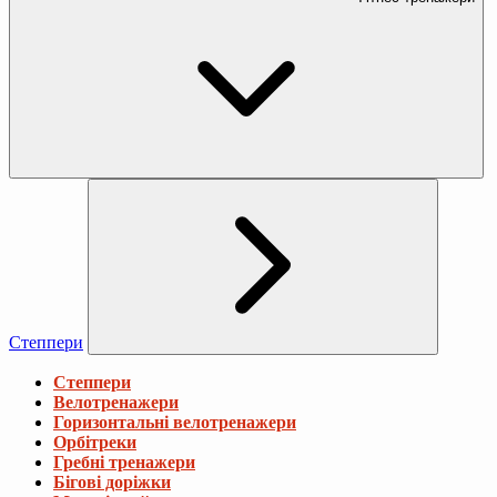
Степпери
Степпери
Велотренажери
Горизонтальні велотренажери
Орбітреки
Гребні тренажери
Бігові доріжки