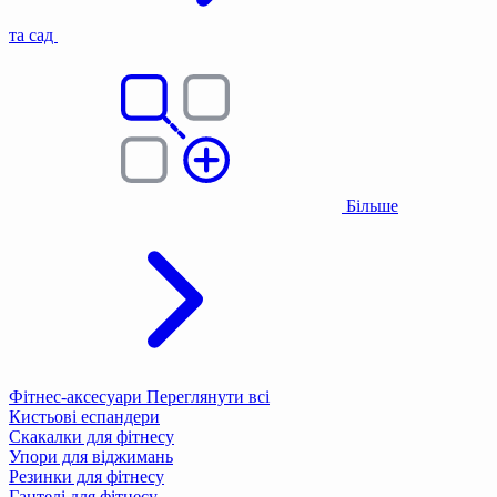
та сад
Більше
Фітнес-аксесуари
Переглянути всі
Кистьові еспандери
Скакалки для фітнесу
Упори для віджимань
Резинки для фітнесу
Гантелі для фітнесу