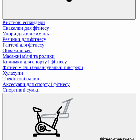
Кистьові еспандери
Скакалки для фітнесу
Упори для віджимань
Резинки для фітнесу
Гантелі для фітнесу
Обважнювачі
Масажні м'ячі та ролики
Килимки для спорту і фітнесу
Фітнес м'ячі і балансувальні півсфери
Хулахупи
Трекінгові палиці
Аксесуари для спорту і фітнесу
Спортивні сумки
Фітнес-тренажери