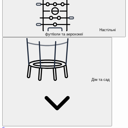
Настільні
футболи та аерохокеї
Дім та сад