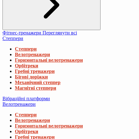
Фітнес-тренажери
Переглянути всі
Степпери
Степпери
Велотренажери
Горизонтальні велотренажери
Орбітреки
Гребні тренажери
Бігові доріжки
Механічний степпер
Магнітні степпери
Вібраційні платформи
Велотренажери
Степпери
Велотренажери
Горизонтальні велотренажери
Орбітреки
Гребні тренажери