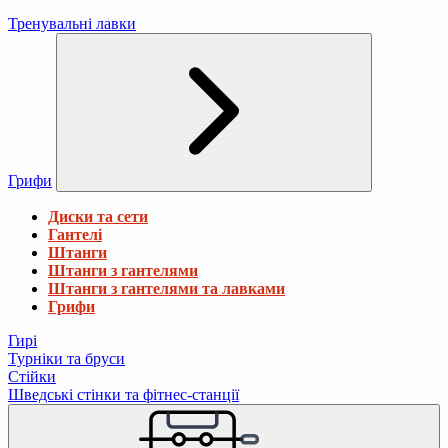
Тренувальні лавки
Грифи
Диски та сети
Гантелі
Штанги
Штанги з гантелями
Штанги з гантелями та лавками
Грифи
Гирі
Турніки та бруси
Стійки
Шведські стінки та фітнес-станції