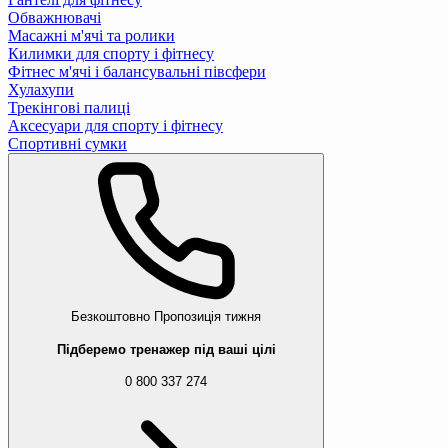
Обважнювачі
Масажні м'ячі та ролики
Килимки для спорту і фітнесу
Фітнес м'ячі і балансувальні півсфери
Хулахупи
Трекінгові палиці
Аксесуари для спорту і фітнесу
Спортивні сумки
Безкоштовно
Пропозиція тижня
Підберемо тренажер під ваші цілі
0 800 337 274