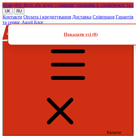
куйте фото або відео з нашими товарами в соцмережах та отрим
UK
RU
Контакти
Оплата і кредитування
Доставка
Співпраця
Гарантія
та сервіс
Акції
Блог
Показати усі (
0
)
Каталог