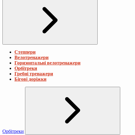
Степпери
Велотренажери
Горизонтальні велотренажери
Орбітреки
Гребні тренажери
Бігові доріжки
Орбітреки