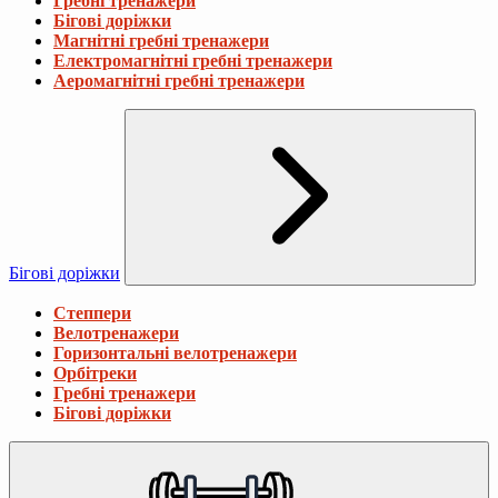
Гребні тренажери
Бігові доріжки
Магнітні гребні тренажери
Електромагнітні гребні тренажери
Аеромагнітні гребні тренажери
Бігові доріжки
Степпери
Велотренажери
Горизонтальні велотренажери
Орбітреки
Гребні тренажери
Бігові доріжки