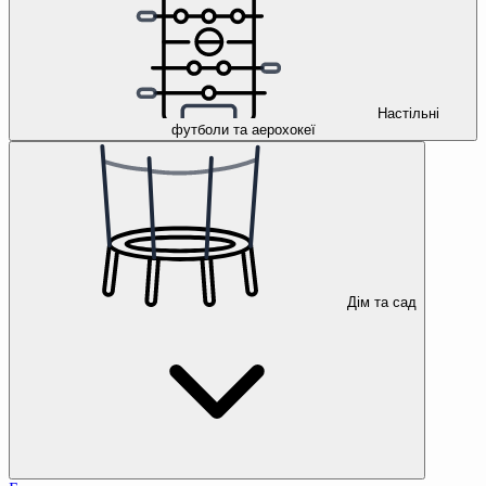
Настільні
футболи та аерохокеї
Дім та сад