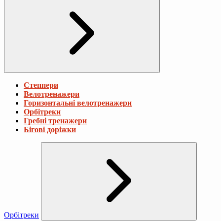
Степпери
Велотренажери
Горизонтальні велотренажери
Орбітреки
Гребні тренажери
Бігові доріжки
Орбітреки