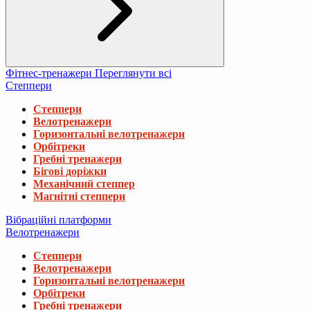
Фітнес-тренажери
Переглянути всі
Степпери
Степпери
Велотренажери
Горизонтальні велотренажери
Орбітреки
Гребні тренажери
Бігові доріжки
Механічний степпер
Магнітні степпери
Вібраційні платформи
Велотренажери
Степпери
Велотренажери
Горизонтальні велотренажери
Орбітреки
Гребні тренажери