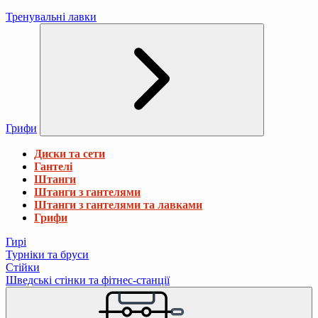
Тренувальні лавки
Грифи
Диски та сети
Гантелі
Штанги
Штанги з гантелями
Штанги з гантелями та лавками
Грифи
Гирі
Турніки та бруси
Стійки
Шведські стінки та фітнес-станції