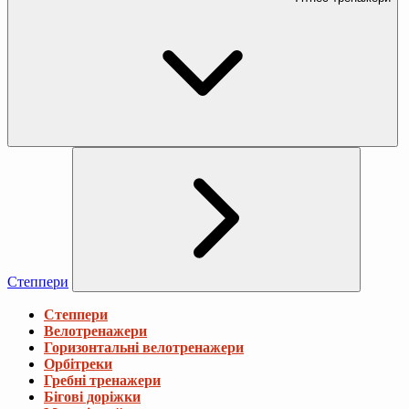
Степпери
Степпери
Велотренажери
Горизонтальні велотренажери
Орбітреки
Гребні тренажери
Бігові доріжки