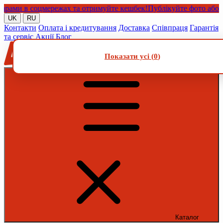
и в соцмережах та отримуйте кешбек!
Публікуйте фото або відео
UK
RU
Контакти
Оплата і кредитування
Доставка
Співпраця
Гарантія
та сервіс
Акції
Блог
Показати усі (
0
)
Каталог