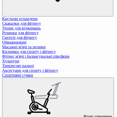
Кистьові еспандери
Скакалки для фітнесу
Упори для віджимань
Резинки для фітнесу
Гантелі для фітнесу
Обважнювачі
Масажні м'ячі та ролики
Килимки для спорту і фітнесу
Фітнес м'ячі і балансувальні півсфери
Хулахупи
Трекінгові палиці
Аксесуари для спорту і фітнесу
Спортивні сумки
Фітнес-тренажери