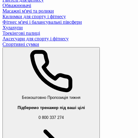
Обважнювачі
Масажні м'ячі та ролики
Килимки для спорту і фітнесу
Фітнес м'ячі і балансувальні півсфери
Хулахупи
Трекінгові палиці
Аксесуари для спорту і фітнесу
Спортивні сумки
Безкоштовно
Пропозиція тижня
Підберемо тренажер під ваші цілі
0 800 337 274