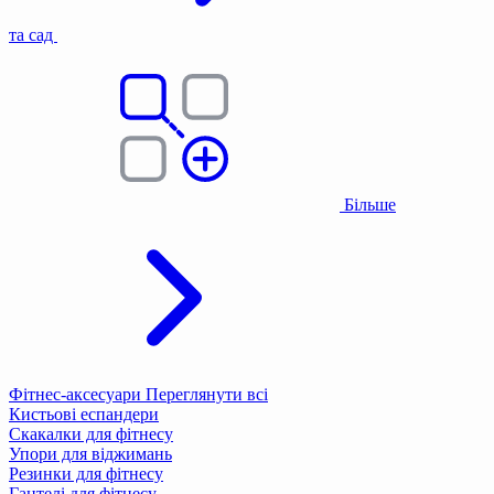
та сад
Більше
Фітнес-аксесуари
Переглянути всі
Кистьові еспандери
Скакалки для фітнесу
Упори для віджимань
Резинки для фітнесу
Гантелі для фітнесу