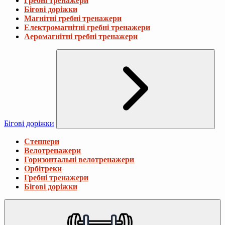
Гребні тренажери
Бігові доріжки
Магнітні гребні тренажери
Електромагнітні гребні тренажери
Аеромагнітні гребні тренажери
Бігові доріжки
Степпери
Велотренажери
Горизонтальні велотренажери
Орбітреки
Гребні тренажери
Бігові доріжки