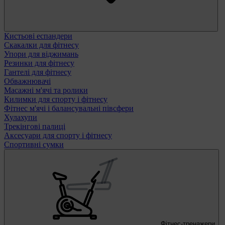
Кистьові еспандери
Скакалки для фітнесу
Упори для віджимань
Резинки для фітнесу
Гантелі для фітнесу
Обважнювачі
Масажні м'ячі та ролики
Килимки для спорту і фітнесу
Фітнес м'ячі і балансувальні півсфери
Хулахупи
Трекінгові палиці
Аксесуари для спорту і фітнесу
Спортивні сумки
Фітнес-тренажери