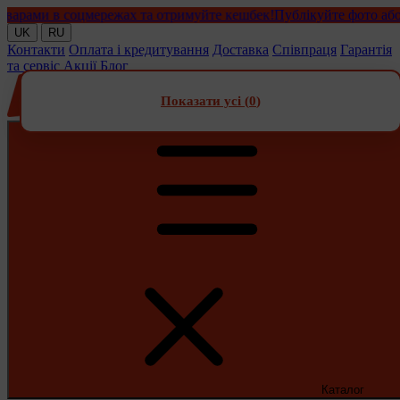
ами в соцмережах та отримуйте кешбек!
Публікуйте фото або від
UK
RU
Контакти
Оплата і кредитування
Доставка
Співпраця
Гарантія
та сервіс
Акції
Блог
Показати усі (
0
)
Каталог