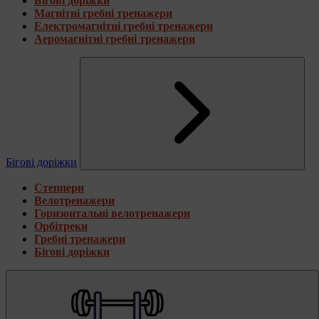
Бігові доріжки
Магнітні гребні тренажери
Електромагнітні гребні тренажери
Аеромагнітні гребні тренажери
Бігові доріжки
Степпери
Велотренажери
Горизонтальні велотренажери
Орбітреки
Гребні тренажери
Бігові доріжки