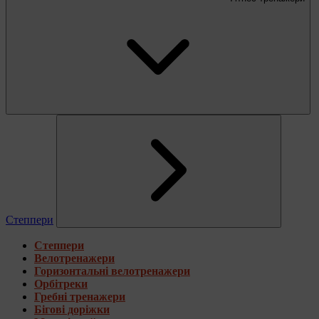
Степпери
Степпери
Велотренажери
Горизонтальні велотренажери
Орбітреки
Гребні тренажери
Бігові доріжки