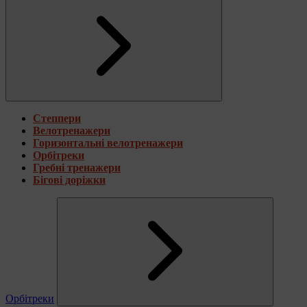
Степпери
Велотренажери
Горизонтальні велотренажери
Орбітреки
Гребні тренажери
Бігові доріжки
Орбітреки