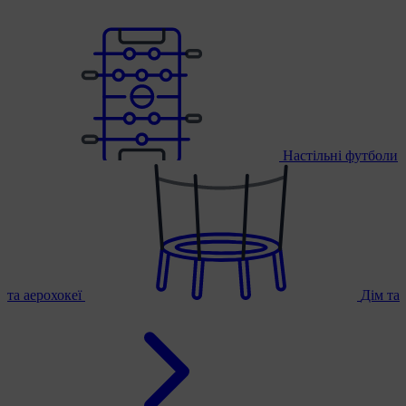
Настільні футболи
та аерохокеї
Дім та