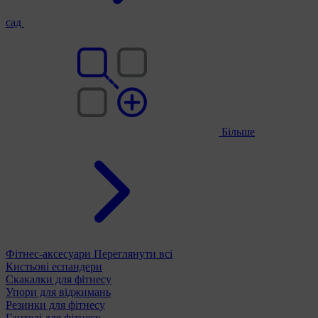
сад
Більше
Фітнес-аксесуари
Переглянути всі
Кистьові еспандери
Скакалки для фітнесу
Упори для віджимань
Резинки для фітнесу
Гантелі для фітнесу