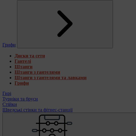
Грифи
Диски та сети
Гантелі
Штанги
Штанги з гантелями
Штанги з гантелями та лавками
Грифи
Гирі
Турніки та бруси
Стійки
Шведські стінки та фітнес-станції