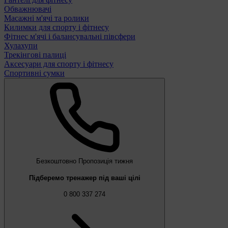
Обважнювачі
Масажні м'ячі та ролики
Килимки для спорту і фітнесу
Фітнес м'ячі і балансувальні півсфери
Хулахупи
Трекінгові палиці
Аксесуари для спорту і фітнесу
Спортивні сумки
Безкоштовно
Пропозиція тижня
Підберемо тренажер під ваші цілі
0 800 337 274