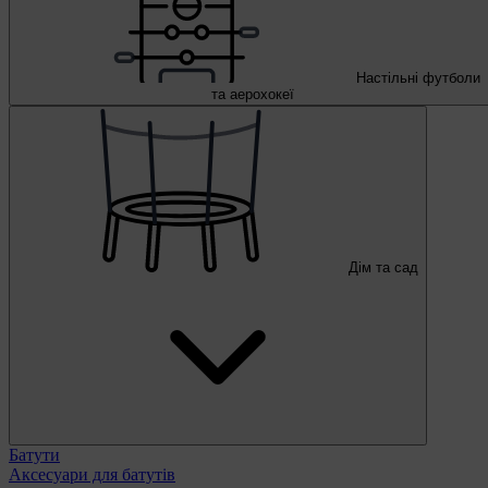
Настільні футболи
та аерохокеї
Дім та сад
Батути
Аксесуари для батутів