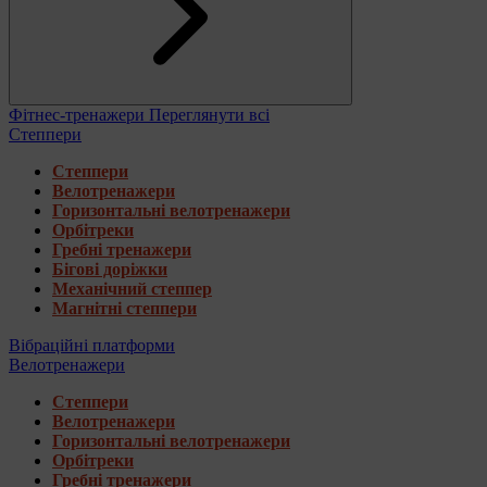
Фітнес-тренажери
Переглянути всі
Степпери
Степпери
Велотренажери
Горизонтальні велотренажери
Орбітреки
Гребні тренажери
Бігові доріжки
Механічний степпер
Магнітні степпери
Вібраційні платформи
Велотренажери
Степпери
Велотренажери
Горизонтальні велотренажери
Орбітреки
Гребні тренажери