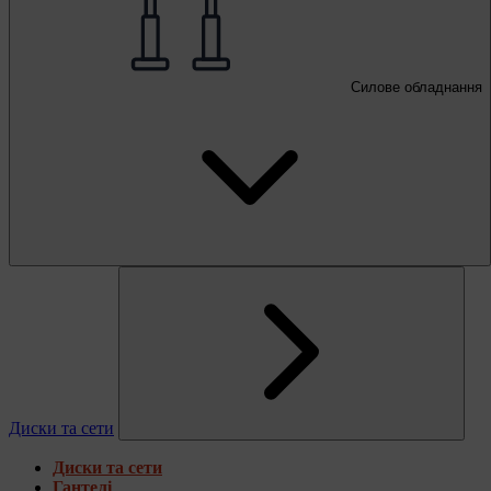
Силове обладнання
Диски та сети
Диски та сети
Гантелі