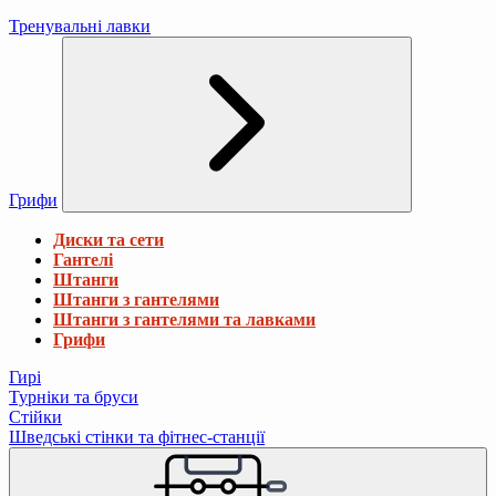
Тренувальні лавки
Грифи
Диски та сети
Гантелі
Штанги
Штанги з гантелями
Штанги з гантелями та лавками
Грифи
Гирі
Турніки та бруси
Стійки
Шведські стінки та фітнес-станції