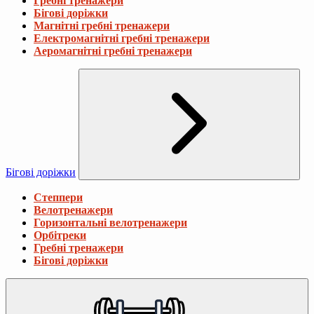
Гребні тренажери
Бігові доріжки
Магнітні гребні тренажери
Електромагнітні гребні тренажери
Аеромагнітні гребні тренажери
Бігові доріжки
Степпери
Велотренажери
Горизонтальні велотренажери
Орбітреки
Гребні тренажери
Бігові доріжки