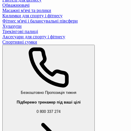
Обважнювачі
Масажні м'ячі та ролики
Килимки для спорту і фітнесу
Фітнес м'ячі і балансувальні півсфери
Хулахупи
Трекінгові палиці
Аксесуари для спорту і фітнесу
Спортивні сумки
Безкоштовно
Пропозиція тижня
Підберемо тренажер під ваші цілі
0 800 337 274