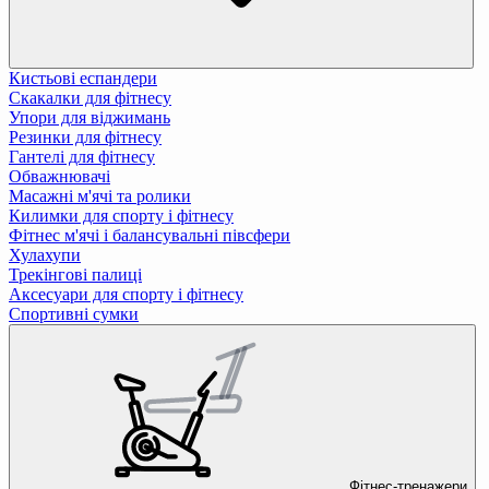
Кистьові еспандери
Скакалки для фітнесу
Упори для віджимань
Резинки для фітнесу
Гантелі для фітнесу
Обважнювачі
Масажні м'ячі та ролики
Килимки для спорту і фітнесу
Фітнес м'ячі і балансувальні півсфери
Хулахупи
Трекінгові палиці
Аксесуари для спорту і фітнесу
Спортивні сумки
Фітнес-тренажери