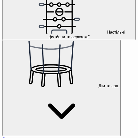
Настільні
футболи та аерохокеї
Дім та сад