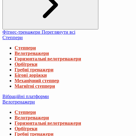
Фітнес-тренажери
Переглянути всі
Степпери
Степпери
Велотренажери
Горизонтальні велотренажери
Орбітреки
Гребні тренажери
Бігові доріжки
Механічний степпер
Магнітні степпери
Вібраційні платформи
Велотренажери
Степпери
Велотренажери
Горизонтальні велотренажери
Орбітреки
Гребні тренажери