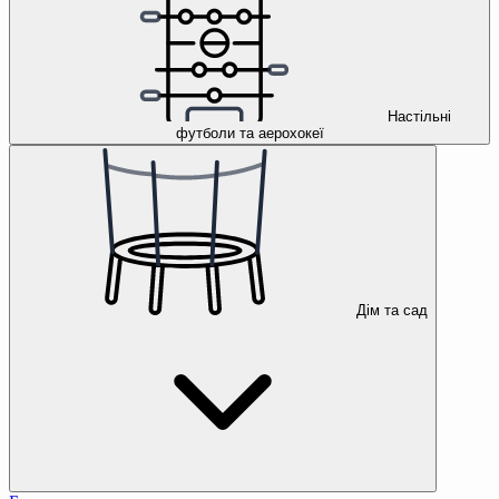
Настільні
футболи та аерохокеї
Дім та сад