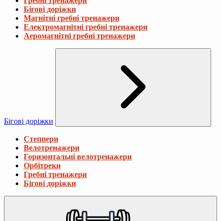
Гребні тренажери
Бігові доріжки
Магнітні гребні тренажери
Електромагнітні гребні тренажери
Аеромагнітні гребні тренажери
Бігові доріжки
Степпери
Велотренажери
Горизонтальні велотренажери
Орбітреки
Гребні тренажери
Бігові доріжки