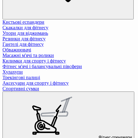
Кистьові еспандери
Скакалки для фітнесу
Упори для віджимань
Резинки для фітнесу
Гантелі для фітнесу
Обважнювачі
Масажні м'ячі та ролики
Килимки для спорту і фітнесу
Фітнес м'ячі і балансувальні півсфери
Хулахупи
Трекінгові палиці
Аксесуари для спорту і фітнесу
Спортивні сумки
Фітнес-тренажери