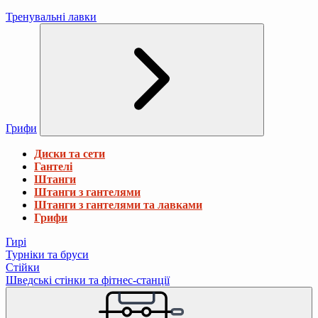
Тренувальні лавки
Грифи
Диски та сети
Гантелі
Штанги
Штанги з гантелями
Штанги з гантелями та лавками
Грифи
Гирі
Турніки та бруси
Стійки
Шведські стінки та фітнес-станції