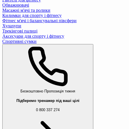
Обважнювачі
Масажні м'ячі та ролики
Килимки для спорту і фітнесу
Фітнес м'ячі і балансувальні півсфери
Хулахупи
Трекінгові палиці
Аксесуари для спорту і фітнесу
Спортивні сумки
Безкоштовно
Пропозиція тижня
Підберемо тренажер під ваші цілі
0 800 337 274