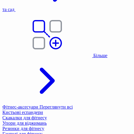
та сад
Більше
Фітнес-аксесуари
Переглянути всі
Кистьові еспандери
Скакалки для фітнесу
Упори для віджимань
Резинки для фітнесу
Гантелі для фітнесу