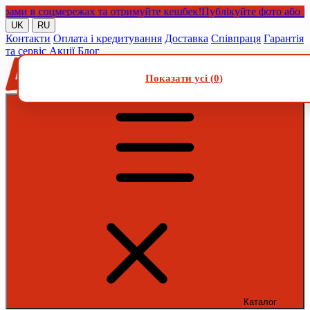
и в соцмережах та отримуйте кешбек!
Публікуйте фото або відео
UK
RU
Контакти
Оплата і кредитування
Доставка
Співпраця
Гарантія
та сервіс
Акції
Блог
Показати усі (
0
)
Каталог