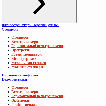
Фітнес-тренажери
Переглянути всі
Степпери
Степпери
Велотренажери
Горизонтальні велотренажери
Орбітреки
Гребні тренажери
Бігові доріжки
Механічний степпер
Магнітні степпери
Вібраційні платформи
Велотренажери
Степпери
Велотренажери
Горизонтальні велотренажери
Орбітреки
Гребні тренажери