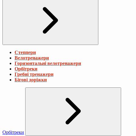
Степпери
Велотренажери
Горизонтальні велотренажери
Орбітреки
Гребні тренажери
Бігові доріжки
Орбітреки