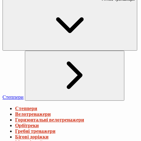
Степпери
Степпери
Велотренажери
Горизонтальні велотренажери
Орбітреки
Гребні тренажери
Бігові доріжки