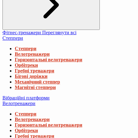
Фітнес-тренажери
Переглянути всі
Степпери
Степпери
Велотренажери
Горизонтальні велотренажери
Орбітреки
Гребні тренажери
Бігові доріжки
Механічний степпер
Магнітні степпери
Вібраційні платформи
Велотренажери
Степпери
Велотренажери
Горизонтальні велотренажери
Орбітреки
Гребні тренажери