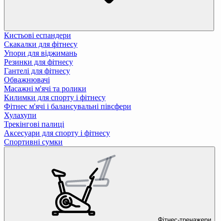
Кистьові еспандери
Скакалки для фітнесу
Упори для віджимань
Резинки для фітнесу
Гантелі для фітнесу
Обважнювачі
Масажні м'ячі та ролики
Килимки для спорту і фітнесу
Фітнес м'ячі і балансувальні півсфери
Хулахупи
Трекінгові палиці
Аксесуари для спорту і фітнесу
Спортивні сумки
Фітнес-тренажери