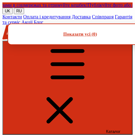
и в соцмережах та отримуйте кешбек!
Публікуйте фото або відео
UK
RU
Контакти
Оплата і кредитування
Доставка
Співпраця
Гарантія
та сервіс
Акції
Блог
Показати усі (
0
)
Каталог