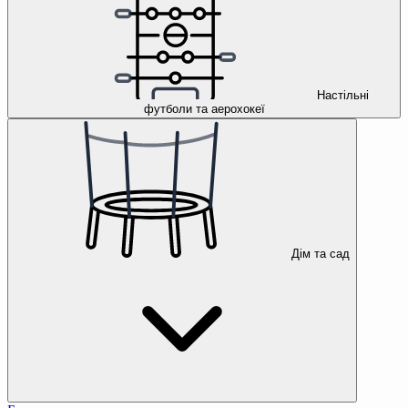
Настільні
футболи та аерохокеї
Дім та сад