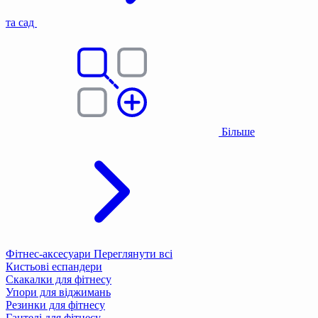
та сад
Більше
Фітнес-аксесуари
Переглянути всі
Кистьові еспандери
Скакалки для фітнесу
Упори для віджимань
Резинки для фітнесу
Гантелі для фітнесу