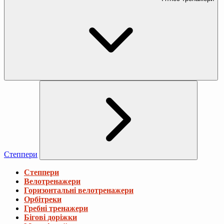
Степпери
Степпери
Велотренажери
Горизонтальні велотренажери
Орбітреки
Гребні тренажери
Бігові доріжки