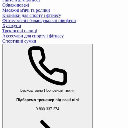
Обважнювачі
Масажні м'ячі та ролики
Килимки для спорту і фітнесу
Фітнес м'ячі і балансувальні півсфери
Хулахупи
Трекінгові палиці
Аксесуари для спорту і фітнесу
Спортивні сумки
Безкоштовно
Пропозиція тижня
Підберемо тренажер під ваші цілі
0 800 337 274