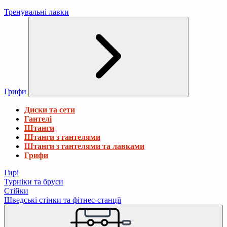
Тренувальні лавки
Грифи
Диски та сети
Гантелі
Штанги
Штанги з гантелями
Штанги з гантелями та лавками
Грифи
Гирі
Турніки та бруси
Стійки
Шведські стінки та фітнес-станції