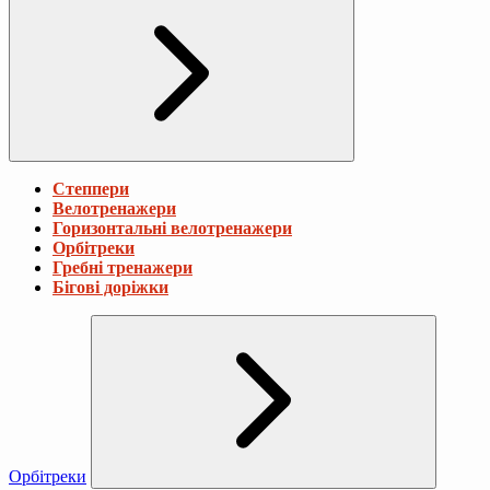
Степпери
Велотренажери
Горизонтальні велотренажери
Орбітреки
Гребні тренажери
Бігові доріжки
Орбітреки