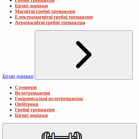
Гребні тренажери
Бігові доріжки
Магнітні гребні тренажери
Електромагнітні гребні тренажери
Аеромагнітні гребні тренажери
Бігові доріжки
Степпери
Велотренажери
Горизонтальні велотренажери
Орбітреки
Гребні тренажери
Бігові доріжки