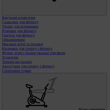
Кистьові еспандери
Скакалки для фітнесу
Упори для віджимань
Резинки для фітнесу
Гантелі для фітнесу
Обважнювачі
Масажні м'ячі та ролики
Килимки для спорту і фітнесу
Фітнес м'ячі і балансувальні півсфери
Хулахупи
Трекінгові палиці
Аксесуари для спорту і фітнесу
Спортивні сумки
Фітнес-тренажери