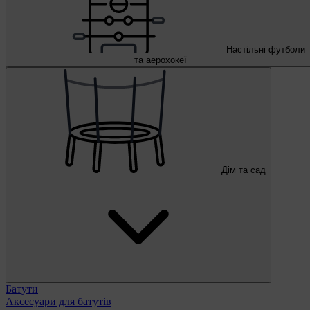
Настільні футболи
та аерохокеї
Дім та сад
Батути
Аксесуари для батутів