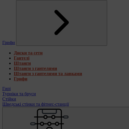
Грифи
Диски та сети
Гантелі
Штанги
Штанги з гантелями
Штанги з гантелями та лавками
Грифи
Гирі
Турніки та бруси
Стійки
Шведські стінки та фітнес-станції