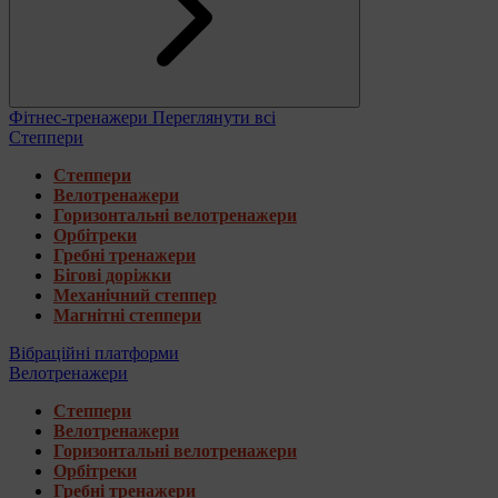
Фітнес-тренажери
Переглянути всі
Степпери
Степпери
Велотренажери
Горизонтальні велотренажери
Орбітреки
Гребні тренажери
Бігові доріжки
Механічний степпер
Магнітні степпери
Вібраційні платформи
Велотренажери
Степпери
Велотренажери
Горизонтальні велотренажери
Орбітреки
Гребні тренажери