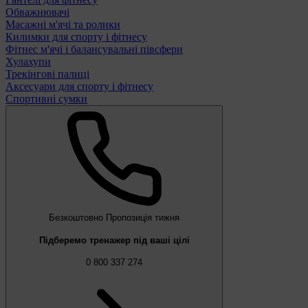
Обважнювачі
Масажні м'ячі та ролики
Килимки для спорту і фітнесу
Фітнес м'ячі і балансувальні півсфери
Хулахупи
Трекінгові палиці
Аксесуари для спорту і фітнесу
Спортивні сумки
Безкоштовно
Пропозиція тижня
Підберемо тренажер під ваші цілі
0 800 337 274