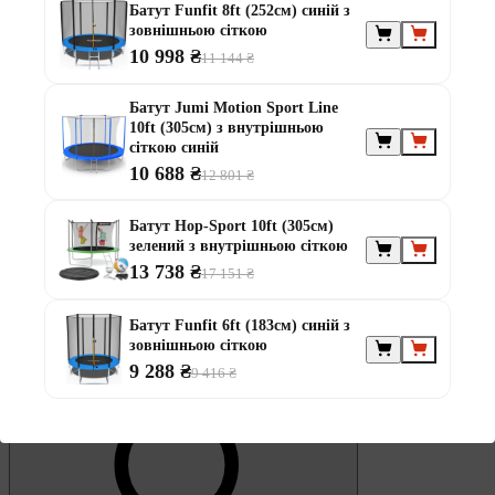
Обране
Батут Funfit 8ft (252см) синій з
зовнішньою сіткою
10 998 ₴
11 144 ₴
Батут Jumi Motion Sport Line
10ft (305см) з внутрішньою
сіткою синій
10 688 ₴
12 801 ₴
0
Кошик
Батут Hop-Sport 10ft (305см)
зелений з внутрішньою сіткою
13 738 ₴
17 151 ₴
Батут Funfit 6ft (183см) синій з
зовнішньою сіткою
9 288 ₴
9 416 ₴