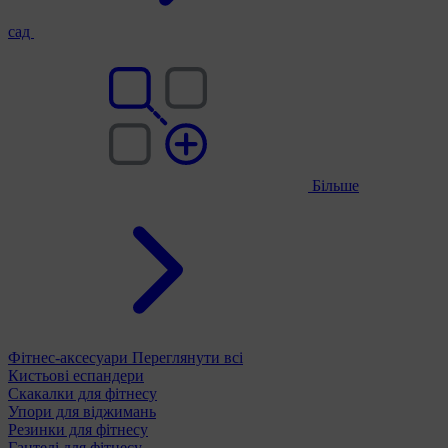
сад
Більше
Фітнес-аксесуари
Переглянути всі
Кистьові еспандери
Скакалки для фітнесу
Упори для віджимань
Резинки для фітнесу
Гантелі для фітнесу