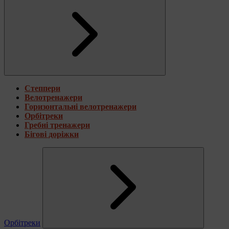
Степпери
Велотренажери
Горизонтальні велотренажери
Орбітреки
Гребні тренажери
Бігові доріжки
Орбітреки