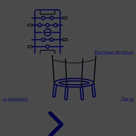
Настільні футболи
та аерохокеї
Дім та