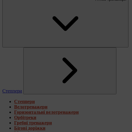
Степпери
Степпери
Велотренажери
Горизонтальні велотренажери
Орбітреки
Гребні тренажери
Бігові доріжки