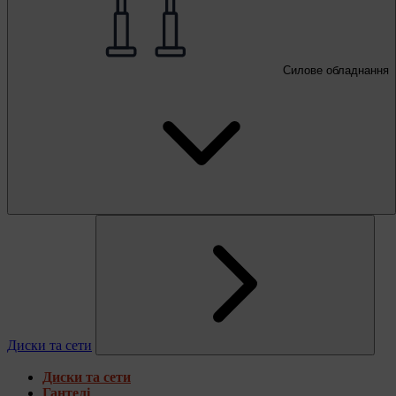
Силове обладнання
Диски та сети
Диски та сети
Гантелі