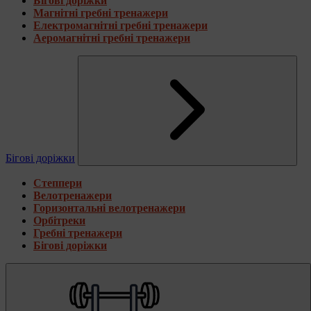
Бігові доріжки
Магнітні гребні тренажери
Електромагнітні гребні тренажери
Аеромагнітні гребні тренажери
Бігові доріжки
Степпери
Велотренажери
Горизонтальні велотренажери
Орбітреки
Гребні тренажери
Бігові доріжки