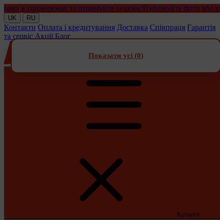
и в соцмережах та отримуйте кешбек!
Публікуйте фото або відео 
UK
RU
Контакти
Оплата і кредитування
Доставка
Співпраця
Гарантія
та сервіс
Акції
Блог
Показати усі (
0
)
Каталог