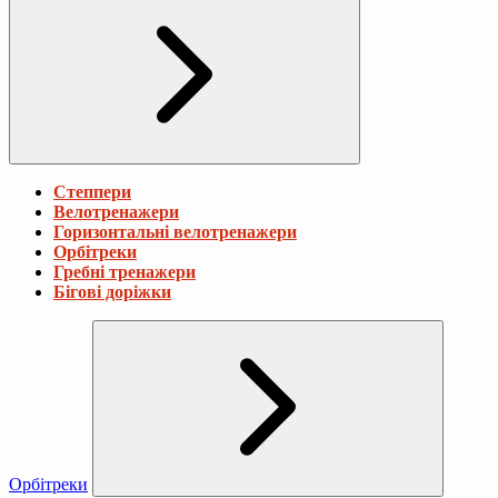
Степпери
Велотренажери
Горизонтальні велотренажери
Орбітреки
Гребні тренажери
Бігові доріжки
Орбітреки