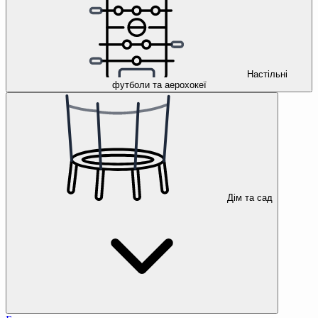
Настільні
футболи та аерохокеї
Дім та сад