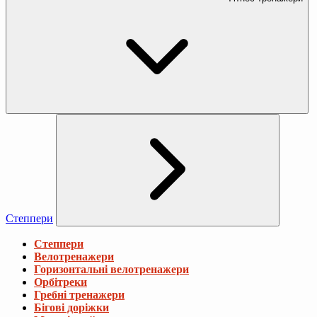
Степпери
Степпери
Велотренажери
Горизонтальні велотренажери
Орбітреки
Гребні тренажери
Бігові доріжки