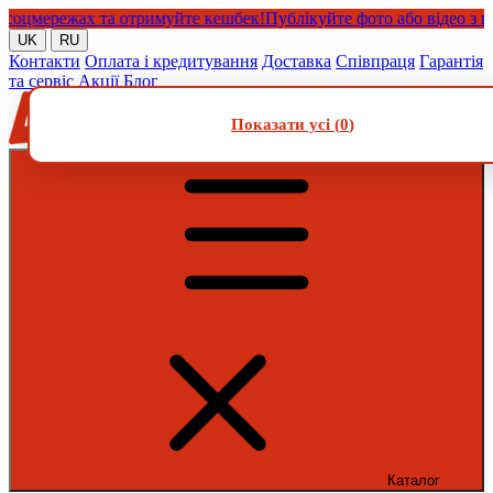
мережах та отримуйте кешбек!
Публікуйте фото або відео з наши
UK
RU
Контакти
Оплата і кредитування
Доставка
Співпраця
Гарантія
та сервіс
Акції
Блог
Показати усі (
0
)
Каталог