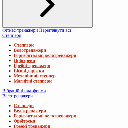
Фітнес-тренажери
Переглянути всі
Степпери
Степпери
Велотренажери
Горизонтальні велотренажери
Орбітреки
Гребні тренажери
Бігові доріжки
Механічний степпер
Магнітні степпери
Вібраційні платформи
Велотренажери
Степпери
Велотренажери
Горизонтальні велотренажери
Орбітреки
Гребні тренажери