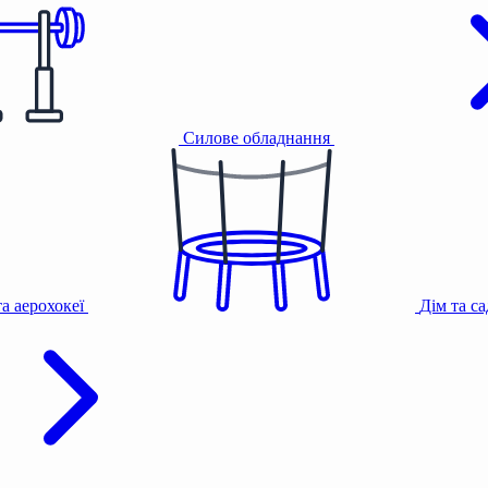
Силове обладнання
та аерохокеї
Дім та с