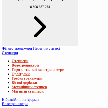
0 800 337 274
Фітнес-тренажери
Переглянути всі
Степпери
Степпери
Велотренажери
Горизонтальні велотренажери
Орбітреки
Гребні тренажери
Бігові доріжки
Механічний степпер
Магнітні степпери
Вібраційні платформи
Велотренажери