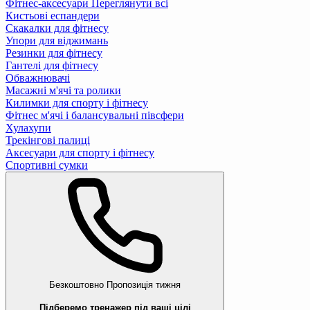
Фітнес-аксесуари
Переглянути всі
Кистьові еспандери
Скакалки для фітнесу
Упори для віджимань
Резинки для фітнесу
Гантелі для фітнесу
Обважнювачі
Масажні м'ячі та ролики
Килимки для спорту і фітнесу
Фітнес м'ячі і балансувальні півсфери
Хулахупи
Трекінгові палиці
Аксесуари для спорту і фітнесу
Спортивні сумки
Безкоштовно
Пропозиція тижня
Підберемо тренажер під ваші цілі