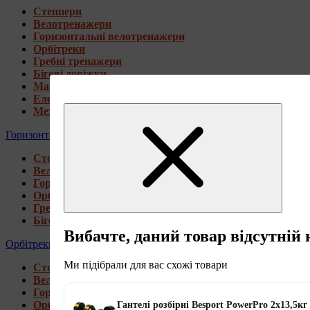
Степпери
Велотренажери
Горизонтальні велотренажери
Орбітреки
Гребні тренажери
Бігові доріжки
Магнітні велотренажери
Електромагнітні велотренажери
Механічні велотренажери
Горизонтальні велотренажери
Степпери
Велотренажери
Горизонтальні велотренажери
Орбітреки
Гребні тренажери
Бігові доріжки
Вибачте, даний товар відсутній 
Орбітреки
Ми підібрали для вас схожі товари
Степпери
Велотренажери
Горизонтальні велотренажери
Орбітреки
Гантелі розбірні Besport PowerPro 2х13,5кг