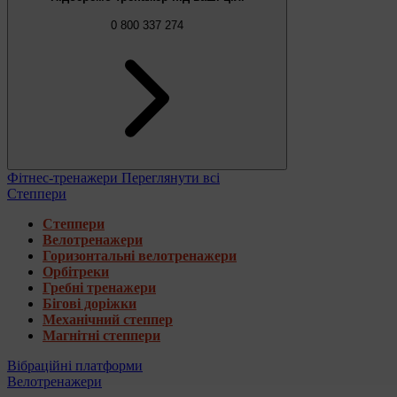
0 800 337 274
Фітнес-тренажери
Переглянути всі
Степпери
Степпери
Велотренажери
Горизонтальні велотренажери
Орбітреки
Гребні тренажери
Бігові доріжки
Механічний степпер
Магнітні степпери
Вібраційні платформи
Велотренажери