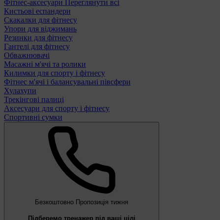
Фітнес-аксесуари
Переглянути всі
Кистьові еспандери
Скакалки для фітнесу
Упори для віджимань
Резинки для фітнесу
Гантелі для фітнесу
Обважнювачі
Масажні м'ячі та ролики
Килимки для спорту і фітнесу
Фітнес м'ячі і балансувальні півсфери
Хулахупи
Трекінгові палиці
Аксесуари для спорту і фітнесу
Спортивні сумки
Безкоштовно
Пропозиція тижня
Підберемо тренажер під ваші цілі