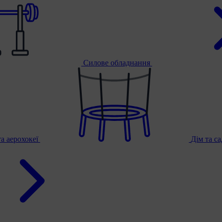
Силове обладнання
та аерохокеї
Дім та с