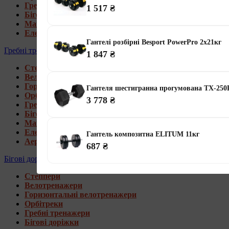
Гребні тренажери
1 517 ₴
Бігові доріжки
Магнітні орбітреки
Електромагнітні орбітреки
Гантелі розбірні Besport PowerPro 2х21кг
Гребні тренажери
1 847 ₴
Степпери
Велотренажери
Горизонтальні велотренажери
Гантеля шестигранна прогумована TX-250R
Орбітреки
3 778 ₴
Гребні тренажери
Бігові доріжки
Магнітні гребні тренажери
Електромагнітні гребні тренажери
Гантель композитна ELITUM 11кг
Аеромагнітні гребні тренажери
687 ₴
Бігові доріжки
Степпери
Велотренажери
Горизонтальні велотренажери
Орбітреки
Гребні тренажери
Бігові доріжки