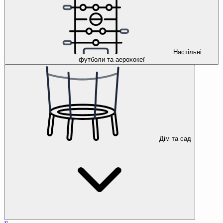
Настільні
футболи та аерохокеї
Дім та сад