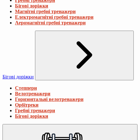
Гребні тренажери
Бігові доріжки
Магнітні гребні тренажери
Електромагнітні гребні тренажери
Аеромагнітні гребні тренажери
Бігові доріжки
Степпери
Велотренажери
Горизонтальні велотренажери
Орбітреки
Гребні тренажери
Бігові доріжки