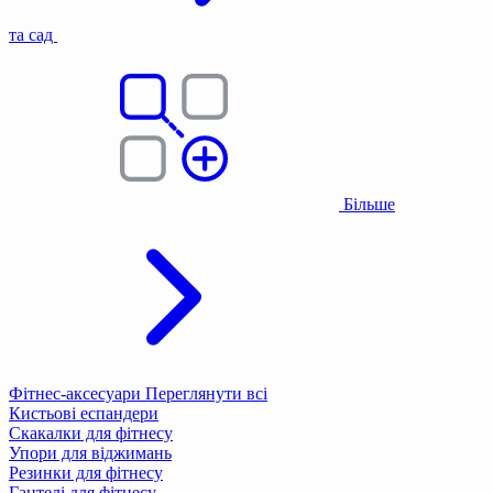
та сад
Більше
Фітнес-аксесуари
Переглянути всі
Кистьові еспандери
Скакалки для фітнесу
Упори для віджимань
Резинки для фітнесу
Гантелі для фітнесу