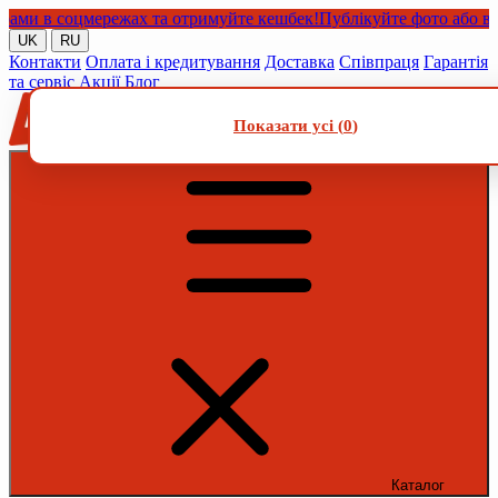
 в соцмережах та отримуйте кешбек!
Публікуйте фото або відео 
UK
RU
Контакти
Оплата і кредитування
Доставка
Співпраця
Гарантія
та сервіс
Акції
Блог
Показати усі (
0
)
Каталог