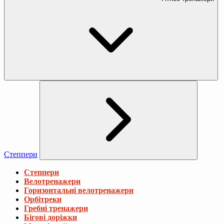
Степпери
Степпери
Велотренажери
Горизонтальні велотренажери
Орбітреки
Гребні тренажери
Бігові доріжки