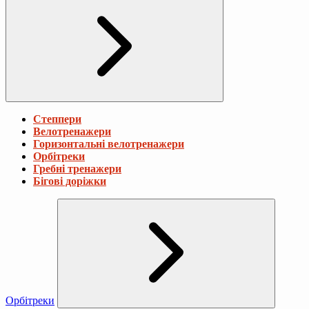
Степпери
Велотренажери
Горизонтальні велотренажери
Орбітреки
Гребні тренажери
Бігові доріжки
Орбітреки