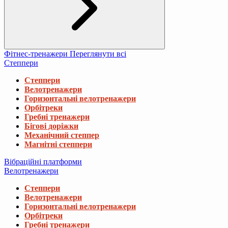
Фітнес-тренажери
Переглянути всі
Степпери
Степпери
Велотренажери
Горизонтальні велотренажери
Орбітреки
Гребні тренажери
Бігові доріжки
Механічний степпер
Магнітні степпери
Вібраційні платформи
Велотренажери
Степпери
Велотренажери
Горизонтальні велотренажери
Орбітреки
Гребні тренажери