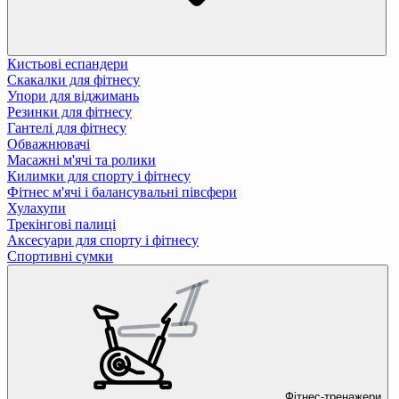
Кистьові еспандери
Скакалки для фітнесу
Упори для віджимань
Резинки для фітнесу
Гантелі для фітнесу
Обважнювачі
Масажні м'ячі та ролики
Килимки для спорту і фітнесу
Фітнес м'ячі і балансувальні півсфери
Хулахупи
Трекінгові палиці
Аксесуари для спорту і фітнесу
Спортивні сумки
Фітнес-тренажери