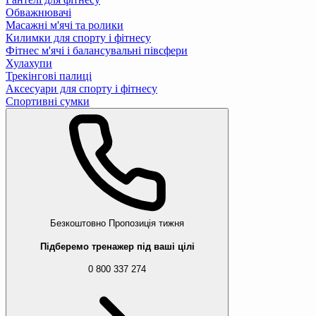
Обважнювачі
Масажні м'ячі та ролики
Килимки для спорту і фітнесу
Фітнес м'ячі і балансувальні півсфери
Хулахупи
Трекінгові палиці
Аксесуари для спорту і фітнесу
Спортивні сумки
Безкоштовно
Пропозиція тижня
Підберемо тренажер під ваші цілі
0 800 337 274