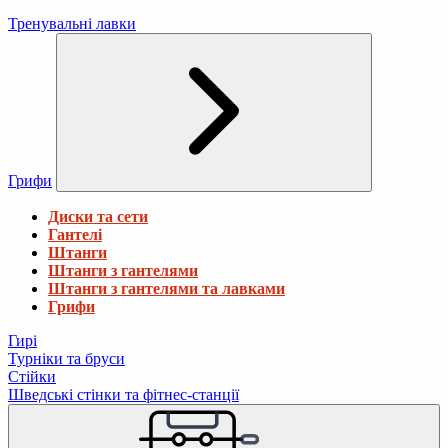
Тренувальні лавки
Грифи
Диски та сети
Гантелі
Штанги
Штанги з гантелями
Штанги з гантелями та лавками
Грифи
Гирі
Турніки та бруси
Стійки
Шведські стінки та фітнес-станції