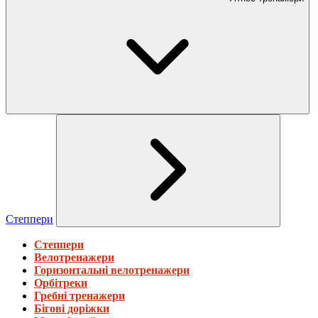
Степпери
Степпери
Велотренажери
Горизонтальні велотренажери
Орбітреки
Гребні тренажери
Бігові доріжки