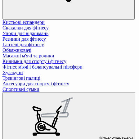
Кистьові еспандери
Скакалки для фітнесу
Упори для віджимань
Резинки для фітнесу
Гантелі для фітнесу
Обважнювачі
Масажні м'ячі та ролики
Килимки для спорту і фітнесу
Фітнес м'ячі і балансувальні півсфери
Хулахупи
Трекінгові палиці
Аксесуари для спорту і фітнесу
Спортивні сумки
Фітнес-тренажери