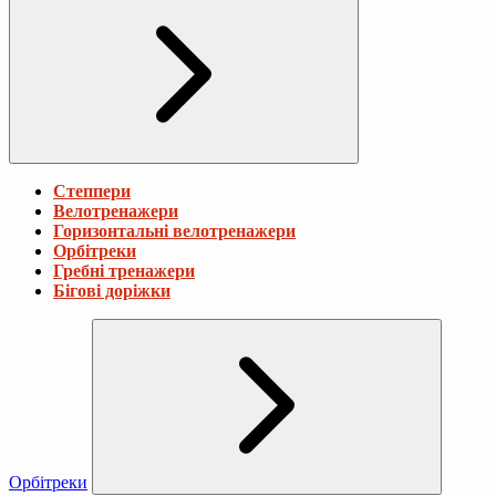
Степпери
Велотренажери
Горизонтальні велотренажери
Орбітреки
Гребні тренажери
Бігові доріжки
Орбітреки