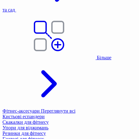
та сад
Більше
Фітнес-аксесуари
Переглянути всі
Кистьові еспандери
Скакалки для фітнесу
Упори для віджимань
Резинки для фітнесу
Гантелі для фітнесу