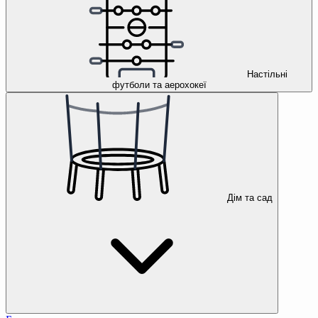
Настільні
футболи та аерохокеї
Дім та сад