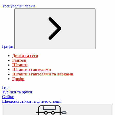
Тренувальні лавки
Грифи
Диски та сети
Гантелі
Штанги
Штанги з гантелями
Штанги з гантелями та лавками
Грифи
Гирі
Турніки та бруси
Стійки
Шведські стінки та фітнес-станції