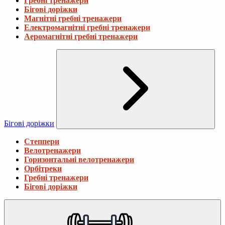
Гребні тренажери
Бігові доріжки
Магнітні гребні тренажери
Електромагнітні гребні тренажери
Аеромагнітні гребні тренажери
Бігові доріжки
Степпери
Велотренажери
Горизонтальні велотренажери
Орбітреки
Гребні тренажери
Бігові доріжки