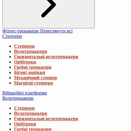
Фітнес-тренажери
Переглянути всі
Степпери
Степпери
Велотренажери
Горизонтальні велотренажери
Орбітреки
Гребні тренажери
Бігові доріжки
Механічний степпер
Магнітні степпери
Вібраційні платформи
Велотренажери
Степпери
Велотренажери
Горизонтальні велотренажери
Орбітреки
Гребні тренажери