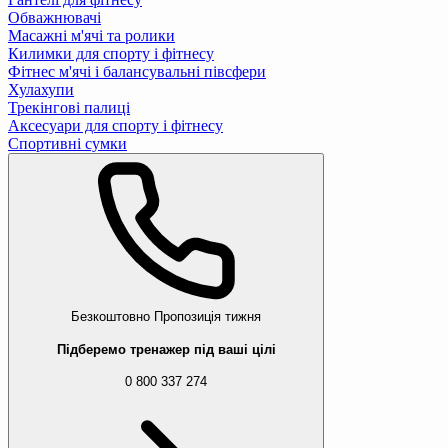
Обважнювачі
Масажні м'ячі та ролики
Килимки для спорту і фітнесу
Фітнес м'ячі і балансувальні півсфери
Хулахупи
Трекінгові палиці
Аксесуари для спорту і фітнесу
Спортивні сумки
Безкоштовно
Пропозиція тижня
Підберемо тренажер під ваші цілі
0 800 337 274