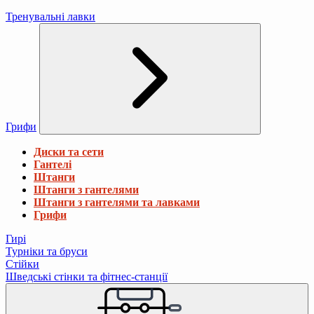
Тренувальні лавки
Грифи
Диски та сети
Гантелі
Штанги
Штанги з гантелями
Штанги з гантелями та лавками
Грифи
Гирі
Турніки та бруси
Стійки
Шведські стінки та фітнес-станції