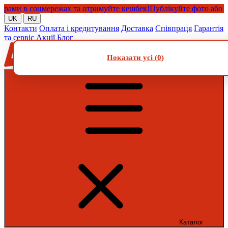
и в соцмережах та отримуйте кешбек!
Публікуйте фото або відео
UK
RU
Контакти
Оплата і кредитування
Доставка
Співпраця
Гарантія
та сервіс
Акції
Блог
Показати усі (
0
)
Каталог