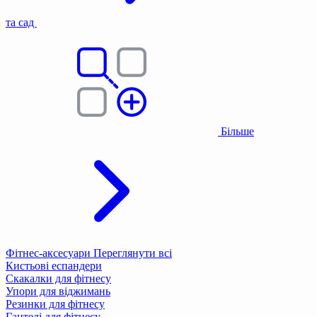
та сад
Більше
Фітнес-аксесуари
Переглянути всі
Кистьові еспандери
Скакалки для фітнесу
Упори для віджимань
Резинки для фітнесу
Гантелі для фітнесу