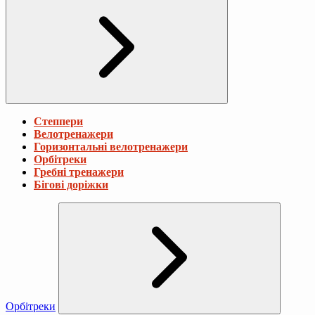
Степпери
Велотренажери
Горизонтальні велотренажери
Орбітреки
Гребні тренажери
Бігові доріжки
Орбітреки