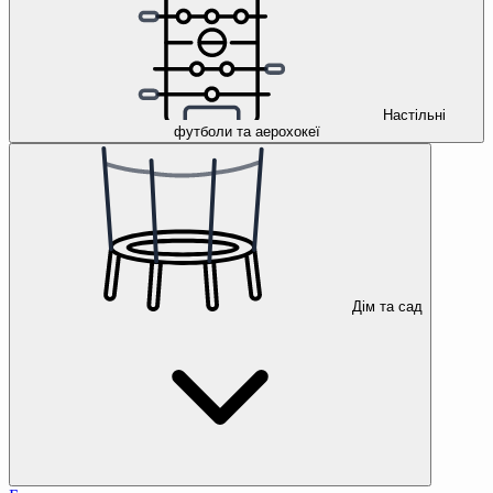
Настільні
футболи та аерохокеї
Дім та сад