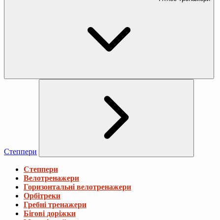
Степпери
Степпери
Велотренажери
Горизонтальні велотренажери
Орбітреки
Гребні тренажери
Бігові доріжки