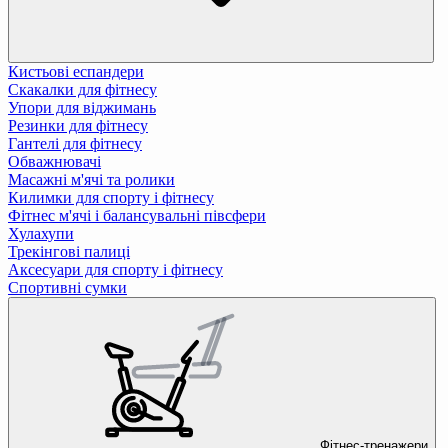
Кистьові еспандери
Скакалки для фітнесу
Упори для віджимань
Резинки для фітнесу
Гантелі для фітнесу
Обважнювачі
Масажні м'ячі та ролики
Килимки для спорту і фітнесу
Фітнес м'ячі і балансувальні півсфери
Хулахупи
Трекінгові палиці
Аксесуари для спорту і фітнесу
Спортивні сумки
Фітнес-тренажери