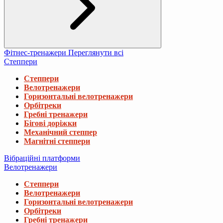
Фітнес-тренажери
Переглянути всі
Степпери
Степпери
Велотренажери
Горизонтальні велотренажери
Орбітреки
Гребні тренажери
Бігові доріжки
Механічний степпер
Магнітні степпери
Вібраційні платформи
Велотренажери
Степпери
Велотренажери
Горизонтальні велотренажери
Орбітреки
Гребні тренажери