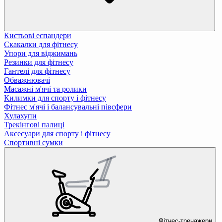
Кистьові еспандери
Скакалки для фітнесу
Упори для віджимань
Резинки для фітнесу
Гантелі для фітнесу
Обважнювачі
Масажні м'ячі та ролики
Килимки для спорту і фітнесу
Фітнес м'ячі і балансувальні півсфери
Хулахупи
Трекінгові палиці
Аксесуари для спорту і фітнесу
Спортивні сумки
Фітнес-тренажери