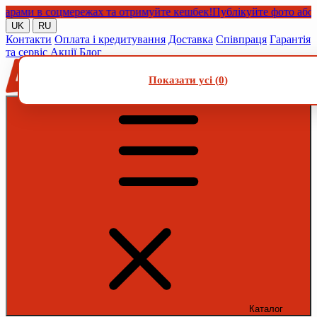
ми в соцмережах та отримуйте кешбек!
Публікуйте фото або віде
UK
RU
Контакти
Оплата і кредитування
Доставка
Співпраця
Гарантія
та сервіс
Акції
Блог
Показати усі (
0
)
Каталог