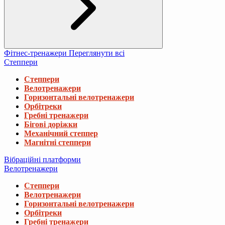
Фітнес-тренажери
Переглянути всі
Степпери
Степпери
Велотренажери
Горизонтальні велотренажери
Орбітреки
Гребні тренажери
Бігові доріжки
Механічний степпер
Магнітні степпери
Вібраційні платформи
Велотренажери
Степпери
Велотренажери
Горизонтальні велотренажери
Орбітреки
Гребні тренажери