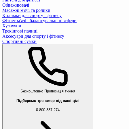
Обважнювачі
Масажні м'ячі та ролики
Килимки для спорту і фітнесу
Фітнес м'ячі і балансувальні півсфери
Хулахупи
Трекінгові палиці
Аксесуари для спорту і фітнесу
Спортивні сумки
Безкоштовно
Пропозиція тижня
Підберемо тренажер під ваші цілі
0 800 337 274