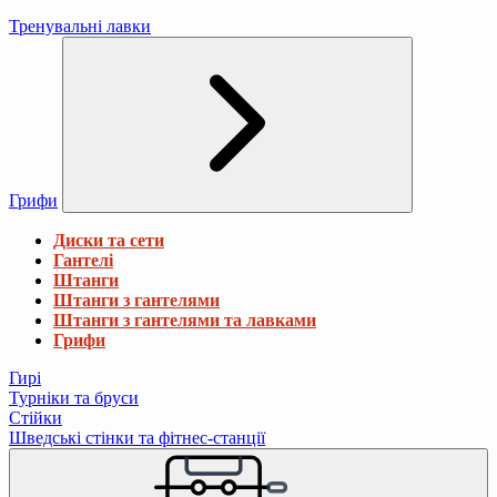
Тренувальні лавки
Грифи
Диски та сети
Гантелі
Штанги
Штанги з гантелями
Штанги з гантелями та лавками
Грифи
Гирі
Турніки та бруси
Стійки
Шведські стінки та фітнес-станції