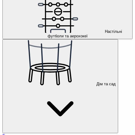
Настільні
футболи та аерохокеї
Дім та сад