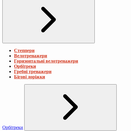
Степпери
Велотренажери
Горизонтальні велотренажери
Орбітреки
Гребні тренажери
Бігові доріжки
Орбітреки