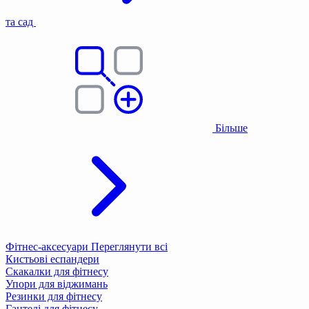
та сад
Більше
Фітнес-аксесуари
Переглянути всі
Кистьові еспандери
Скакалки для фітнесу
Упори для віджимань
Резинки для фітнесу
Гантелі для фітнесу