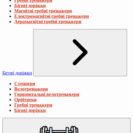
Гребні тренажери
Бігові доріжки
Магнітні гребні тренажери
Електромагнітні гребні тренажери
Аеромагнітні гребні тренажери
Бігові доріжки
Степпери
Велотренажери
Горизонтальні велотренажери
Орбітреки
Гребні тренажери
Бігові доріжки