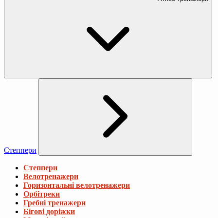
Степпери
Степпери
Велотренажери
Горизонтальні велотренажери
Орбітреки
Гребні тренажери
Бігові доріжки