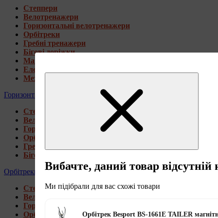
Степпери
Велотренажери
Горизонтальні велотренажери
Орбітреки
Гребні тренажери
Бігові доріжки
Магнітні велотренажери
Електромагнітні велотренажери
Механічні велотренажери
Горизонтальні велотренажери
Степпери
Велотренажери
Горизонтальні велотренажери
Орбітреки
Гребні тренажери
Бігові доріжки
Вибачте, даний товар відсутній 
Орбітреки
Ми підібрали для вас схожі товари
Степпери
Велотренажери
Горизонтальні велотренажери
Орбітреки
Орбітрек Besport BS-1661E TAILER магніт