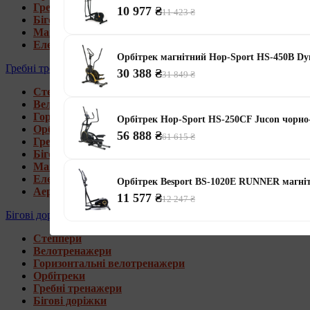
Гребні тренажери
10 977 ₴
11 423 ₴
Бігові доріжки
Магнітні орбітреки
Електромагнітні орбітреки
Орбітрек магнітний Hop-Sport HS-450B D
Гребні тренажери
30 388 ₴
31 849 ₴
Степпери
Велотренажери
Горизонтальні велотренажери
Орбітрек Hop-Sport HS-250CF Jucon чорно
Орбітреки
56 888 ₴
61 615 ₴
Гребні тренажери
Бігові доріжки
Магнітні гребні тренажери
Електромагнітні гребні тренажери
Орбітрек Besport BS-1020E RUNNER магні
Аеромагнітні гребні тренажери
11 577 ₴
12 247 ₴
Бігові доріжки
Степпери
Велотренажери
Горизонтальні велотренажери
Орбітреки
Гребні тренажери
Бігові доріжки