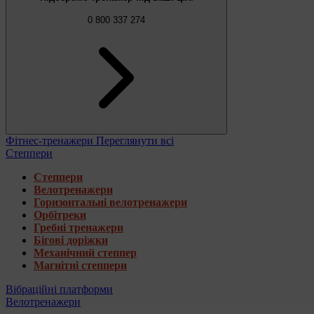
0 800 337 274
Фітнес-тренажери
Переглянути всі
Степпери
Степпери
Велотренажери
Горизонтальні велотренажери
Орбітреки
Гребні тренажери
Бігові доріжки
Механічний степпер
Магнітні степпери
Вібраційні платформи
Велотренажери