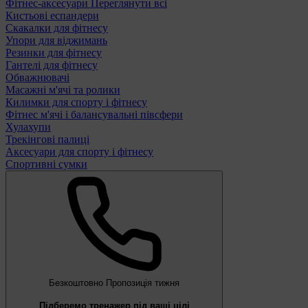
Фітнес-аксесуари
Переглянути всі
Кистьові еспандери
Скакалки для фітнесу
Упори для віджимань
Резинки для фітнесу
Гантелі для фітнесу
Обважнювачі
Масажні м'ячі та ролики
Килимки для спорту і фітнесу
Фітнес м'ячі і балансувальні півсфери
Хулахупи
Трекінгові палиці
Аксесуари для спорту і фітнесу
Спортивні сумки
Безкоштовно
Пропозиція тижня
Підберемо тренажер під ваші цілі