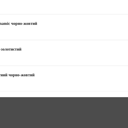
ynamic чорно-жовтий
-золотистий
тний чорно-жовтий