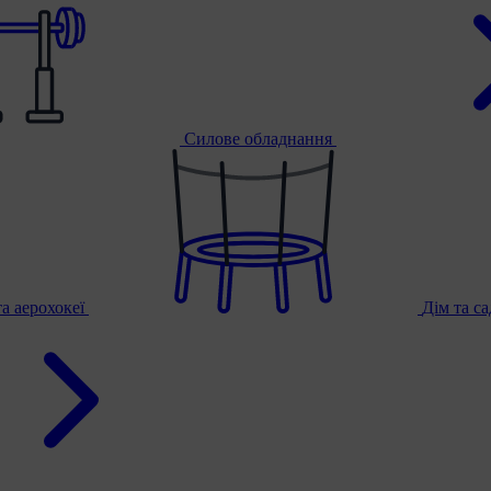
Силове обладнання
та аерохокеї
Дім та с