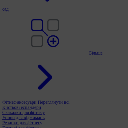
сад
Більше
Фітнес-аксесуари
Переглянути всі
Кистьові еспандери
Скакалки для фітнесу
Упори для віджимань
Резинки для фітнесу
Гантелі для фітнесу