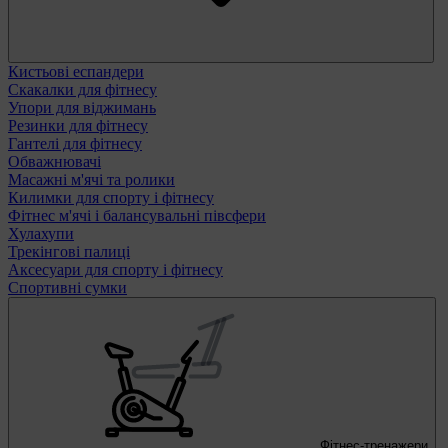
Кистьові еспандери
Скакалки для фітнесу
Упори для віджимань
Резинки для фітнесу
Гантелі для фітнесу
Обважнювачі
Масажні м'ячі та ролики
Килимки для спорту і фітнесу
Фітнес м'ячі і балансувальні півсфери
Хулахупи
Трекінгові палиці
Аксесуари для спорту і фітнесу
Спортивні сумки
Фітнес-тренажери