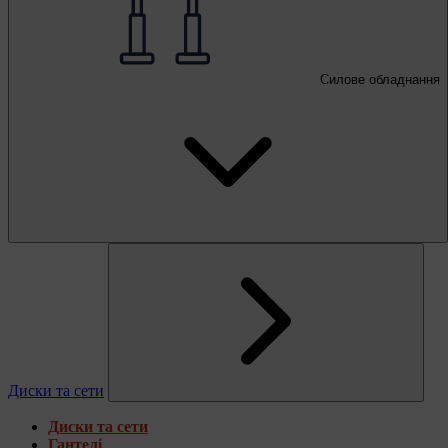
Силове обладнання
Диски та сети
Диски та сети
Гантелі