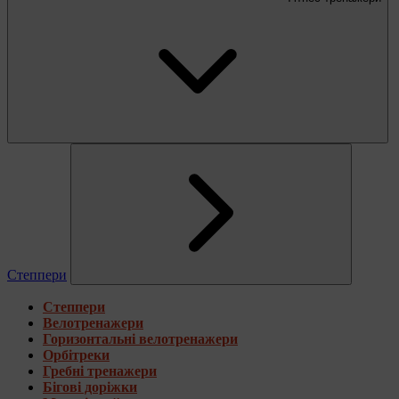
Степпери
Степпери
Велотренажери
Горизонтальні велотренажери
Орбітреки
Гребні тренажери
Бігові доріжки