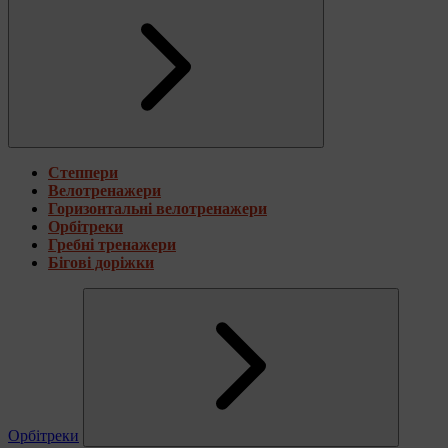
Степпери
Велотренажери
Горизонтальні велотренажери
Орбітреки
Гребні тренажери
Бігові доріжки
Орбітреки