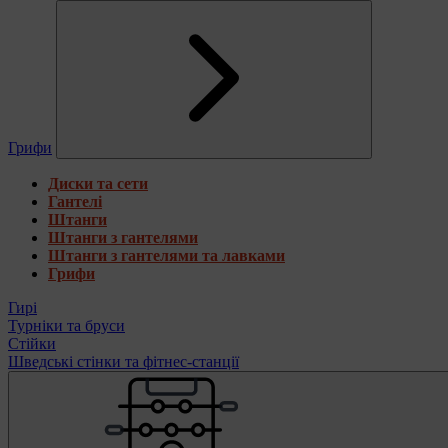
Грифи
Диски та сети
Гантелі
Штанги
Штанги з гантелями
Штанги з гантелями та лавками
Грифи
Гирі
Турніки та бруси
Стійки
Шведські стінки та фітнес-станції