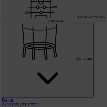
Настільні футболи
та аерохокеї
Дім та сад
Батути
Аксесуари для батутів