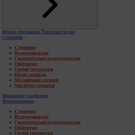
Фітнес-тренажери
Переглянути всі
Степпери
Степпери
Велотренажери
Горизонтальні велотренажери
Орбітреки
Гребні тренажери
Бігові доріжки
Механічний степпер
Магнітні степпери
Вібраційні платформи
Велотренажери
Степпери
Велотренажери
Горизонтальні велотренажери
Орбітреки
Гребні тренажери