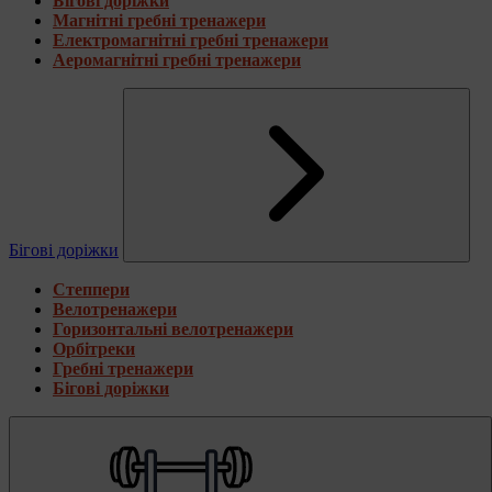
Бігові доріжки
Магнітні гребні тренажери
Електромагнітні гребні тренажери
Аеромагнітні гребні тренажери
Бігові доріжки
Степпери
Велотренажери
Горизонтальні велотренажери
Орбітреки
Гребні тренажери
Бігові доріжки