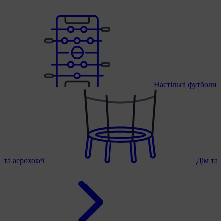
Настільні футболи
та аерохокеї
Дім та