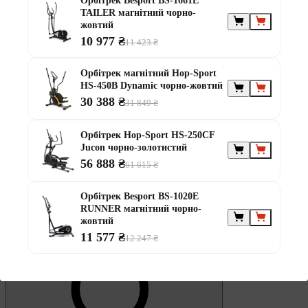
Орбітрек Besport BS-1661E
Обране
TAILER магнітний чорно-
жовтий
10 977 ₴
11 423 ₴
Орбітрек магнітний Hop-Sport
HS-450B Dynamic чорно-жовтий
30 388 ₴
31 849 ₴
0
Кошик
Орбітрек Hop-Sport HS-250CF
Jucon чорно-золотистий
56 888 ₴
61 615 ₴
Орбітрек Besport BS-1020E
RUNNER магнітний чорно-
жовтий
11 577 ₴
12 247 ₴