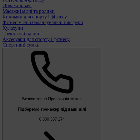
Обважнювачі
Масажні м'ячі та ролики
Килимки для спорту і фітнесу
Фітнес м'ячі і балансувальні півсфери
Хулахупи
Трекінгові палиці
Аксесуари для спорту і фітнесу
Спортивні сумки
Безкоштовно
Пропозиція тижня
Підберемо тренажер під ваші цілі
0 800 337 274