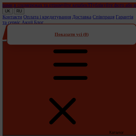
и в соцмережах та отримуйте кешбек!
Публікуйте фото або відео
UK
RU
Контакти
Оплата і кредитування
Доставка
Співпраця
Гарантія
та сервіс
Акції
Блог
Показати усі (
0
)
Каталог