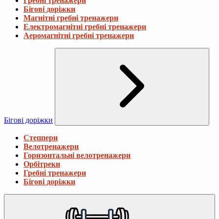
Гребні тренажери
Бігові доріжки
Магнітні гребні тренажери
Електромагнітні гребні тренажери
Аеромагнітні гребні тренажери
Бігові доріжки
Степпери
Велотренажери
Горизонтальні велотренажери
Орбітреки
Гребні тренажери
Бігові доріжки