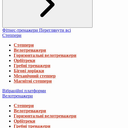
Фітнес-тренажери
Переглянути всі
Степпери
Степпери
Велотренажери
Горизонтальні велотренажери
Орбітреки
Гребні тренажери
Бігові доріжки
Механічний степпер
Магнітні степпери
Вібраційні платформи
Велотренажери
Степпери
Велотренажери
Горизонтальні велотренажери
Орбітреки
Гребні тренажери