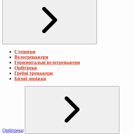
Степпери
Велотренажери
Горизонтальні велотренажери
Орбітреки
Гребні тренажери
Бігові доріжки
Орбітреки