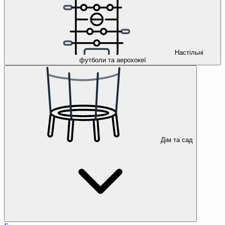
Настільні
футболи та аерохокеї
Дім та сад