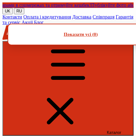
ми в соцмережах та отримуйте кешбек!
Публікуйте фото або віде
UK
RU
Контакти
Оплата і кредитування
Доставка
Співпраця
Гарантія
та сервіс
Акції
Блог
Показати усі (
0
)
Каталог