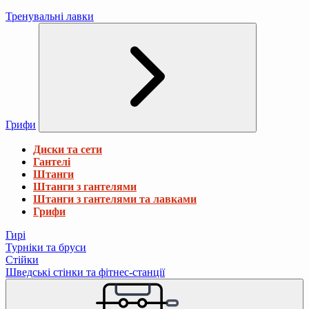
Тренувальні лавки
Грифи
Диски та сети
Гантелі
Штанги
Штанги з гантелями
Штанги з гантелями та лавками
Грифи
Гирі
Турніки та бруси
Стійки
Шведські стінки та фітнес-станції