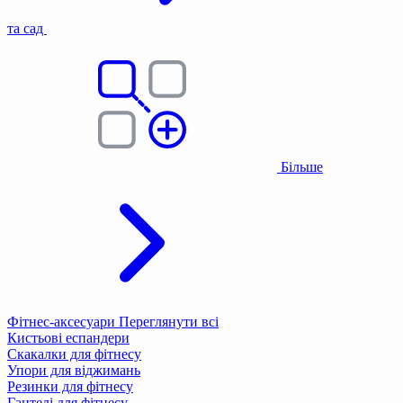
та сад
Більше
Фітнес-аксесуари
Переглянути всі
Кистьові еспандери
Скакалки для фітнесу
Упори для віджимань
Резинки для фітнесу
Гантелі для фітнесу