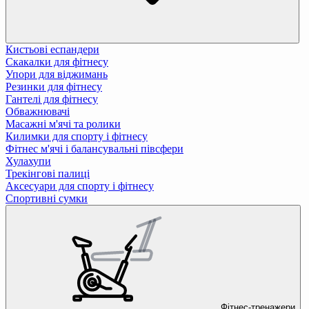
Кистьові еспандери
Скакалки для фітнесу
Упори для віджимань
Резинки для фітнесу
Гантелі для фітнесу
Обважнювачі
Масажні м'ячі та ролики
Килимки для спорту і фітнесу
Фітнес м'ячі і балансувальні півсфери
Хулахупи
Трекінгові палиці
Аксесуари для спорту і фітнесу
Спортивні сумки
Фітнес-тренажери