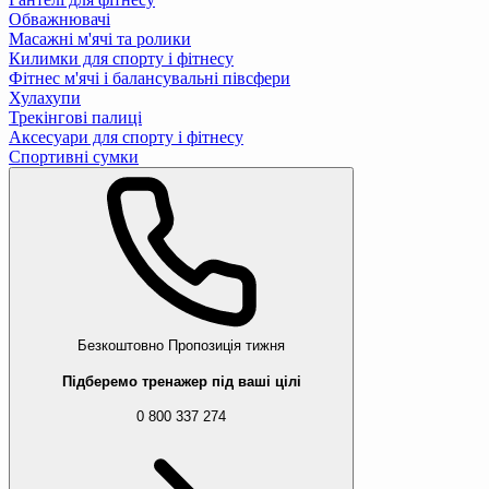
Обважнювачі
Масажні м'ячі та ролики
Килимки для спорту і фітнесу
Фітнес м'ячі і балансувальні півсфери
Хулахупи
Трекінгові палиці
Аксесуари для спорту і фітнесу
Спортивні сумки
Безкоштовно
Пропозиція тижня
Підберемо тренажер під ваші цілі
0 800 337 274