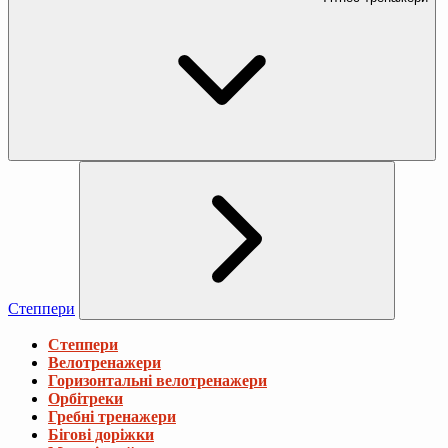
Степпери
Степпери
Велотренажери
Горизонтальні велотренажери
Орбітреки
Гребні тренажери
Бігові доріжки