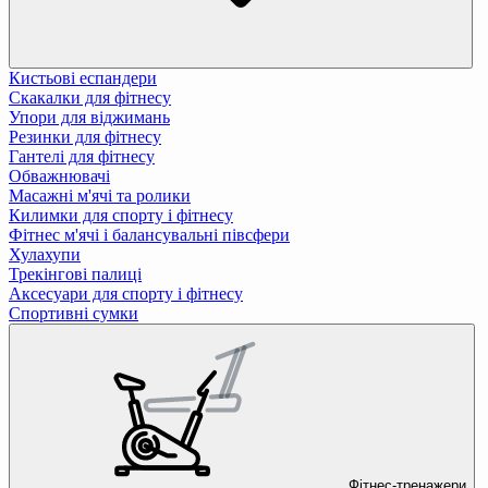
Кистьові еспандери
Скакалки для фітнесу
Упори для віджимань
Резинки для фітнесу
Гантелі для фітнесу
Обважнювачі
Масажні м'ячі та ролики
Килимки для спорту і фітнесу
Фітнес м'ячі і балансувальні півсфери
Хулахупи
Трекінгові палиці
Аксесуари для спорту і фітнесу
Спортивні сумки
Фітнес-тренажери