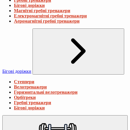
Гребні тренажери
Бігові доріжки
Магнітні гребні тренажери
Електромагнітні гребні тренажери
Аеромагнітні гребні тренажери
Бігові доріжки
Степпери
Велотренажери
Горизонтальні велотренажери
Орбітреки
Гребні тренажери
Бігові доріжки