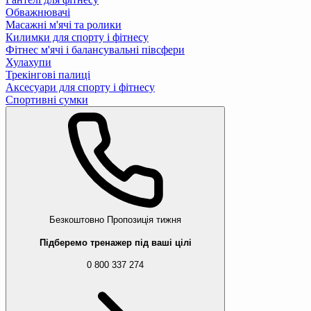
Обважнювачі
Масажні м'ячі та ролики
Килимки для спорту і фітнесу
Фітнес м'ячі і балансувальні півсфери
Хулахупи
Трекінгові палиці
Аксесуари для спорту і фітнесу
Спортивні сумки
Безкоштовно
Пропозиція тижня
Підберемо тренажер під ваші цілі
0 800 337 274