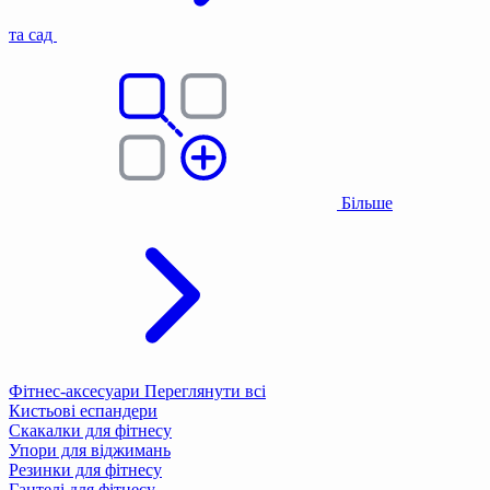
та сад
Більше
Фітнес-аксесуари
Переглянути всі
Кистьові еспандери
Скакалки для фітнесу
Упори для віджимань
Резинки для фітнесу
Гантелі для фітнесу