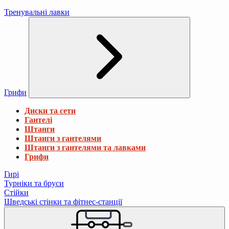
Тренувальні лавки
Грифи
Диски та сети
Гантелі
Штанги
Штанги з гантелями
Штанги з гантелями та лавками
Грифи
Гирі
Турніки та бруси
Стійки
Шведські стінки та фітнес-станції