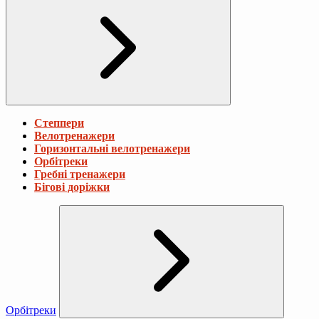
Степпери
Велотренажери
Горизонтальні велотренажери
Орбітреки
Гребні тренажери
Бігові доріжки
Орбітреки