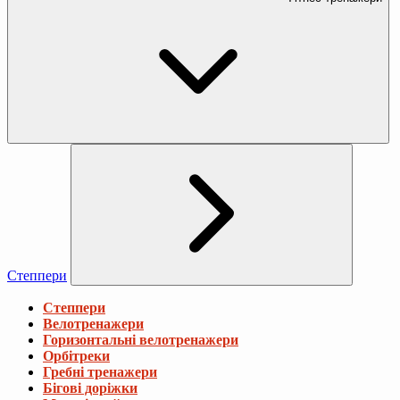
Степпери
Степпери
Велотренажери
Горизонтальні велотренажери
Орбітреки
Гребні тренажери
Бігові доріжки