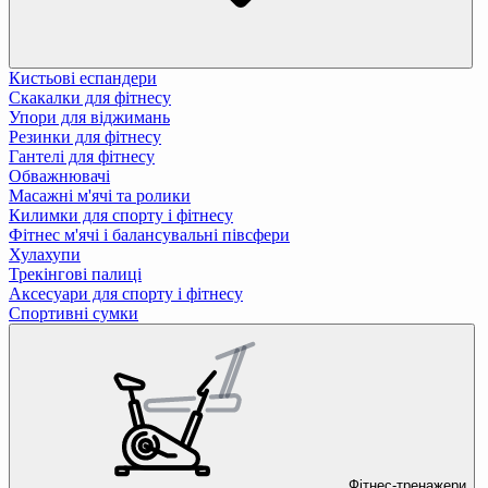
Кистьові еспандери
Скакалки для фітнесу
Упори для віджимань
Резинки для фітнесу
Гантелі для фітнесу
Обважнювачі
Масажні м'ячі та ролики
Килимки для спорту і фітнесу
Фітнес м'ячі і балансувальні півсфери
Хулахупи
Трекінгові палиці
Аксесуари для спорту і фітнесу
Спортивні сумки
Фітнес-тренажери