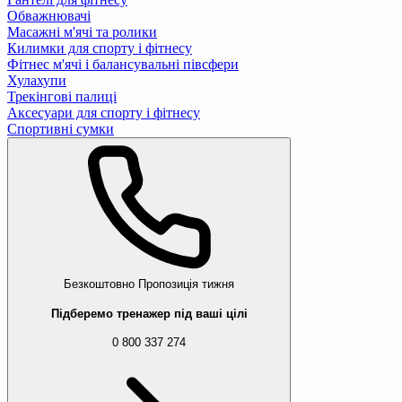
Обважнювачі
Масажні м'ячі та ролики
Килимки для спорту і фітнесу
Фітнес м'ячі і балансувальні півсфери
Хулахупи
Трекінгові палиці
Аксесуари для спорту і фітнесу
Спортивні сумки
Безкоштовно
Пропозиція тижня
Підберемо тренажер під ваші цілі
0 800 337 274