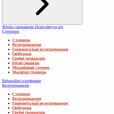
Фітнес-тренажери
Переглянути всі
Степпери
Степпери
Велотренажери
Горизонтальні велотренажери
Орбітреки
Гребні тренажери
Бігові доріжки
Механічний степпер
Магнітні степпери
Вібраційні платформи
Велотренажери
Степпери
Велотренажери
Горизонтальні велотренажери
Орбітреки
Гребні тренажери