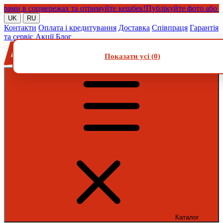
и в соцмережах та отримуйте кешбек!
Публікуйте фото або відео
UK
RU
Контакти
Оплата і кредитування
Доставка
Співпраця
Гарантія
та сервіс
Акції
Блог
Показати усі (
0
)
Каталог