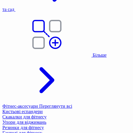
та сад
Більше
Фітнес-аксесуари
Переглянути всі
Кистьові еспандери
Скакалки для фітнесу
Упори для віджимань
Резинки для фітнесу
Гантелі для фітнесу