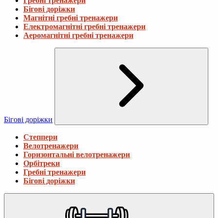
Гребні тренажери
Бігові доріжки
Магнітні гребні тренажери
Електромагнітні гребні тренажери
Аеромагнітні гребні тренажери
Бігові доріжки
Степпери
Велотренажери
Горизонтальні велотренажери
Орбітреки
Гребні тренажери
Бігові доріжки