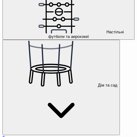
Настільні
футболи та аерохокеї
Дім та сад