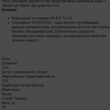
того, для вашої зручності ми представляємо навчальне відео з
процесом збірки. Це дуже просто!
Безпека:
Відповідність нормам PN-EN 71-14
Сертифікат INTERTEK - наші батути сертифіковані
кращим авторитетним дослідницьким інститутом Європи
Intertek з Великобританії. Протестовані продукти
проходять ретельну перевірку на відповідність вимогам
безпеки і якості.
Клас
Домашні
Тип
Батут з зовнішньою сіткою
Максимальне навантаження, кг
150
Країна реєстрації бренду
Німеччина
Колір
Синій, Чорний
Вага, кг
65