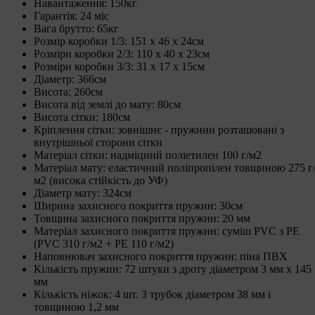
Навантаження: 150кг
Гарантія: 24 міс
Вага брутто: 65кг
Розмір коробки 1/3: 151 x 46 x 24см
Розміри коробки 2/3: 110 x 40 x 23см
Розміри коробки 3/3: 31 x 17 x 15см
Діаметр: 366см
Висота: 260см
Висота від землі до мату: 80см
Висота сітки: 180см
Кріплення сітки: зовнішнє - пружини розташовані з
внутрішньої сторони сітки
Матеріал сітки: надміцний поліетилен 100 г/м2
Матеріал мату: еластичний поліпропілен товщиною 275 г
м2 (висока стійкість до УФ)
Діаметр мату: 324см
Ширина захисного покриття пружин: 30см
Товщина захисного покриття пружин: 20 мм
Матеріал захисного покриття пружин: суміш PVC з PE
(PVC 310 г/м2 + PE 110 г/м2)
Наповнювач захисного покриття пружин: піна ПВХ
Кількість пружин: 72 штуки з дроту діаметром 3 мм х 145
мм
Кількість ніжок: 4 шт. З трубок діаметром 38 мм і
товщиною 1,2 мм