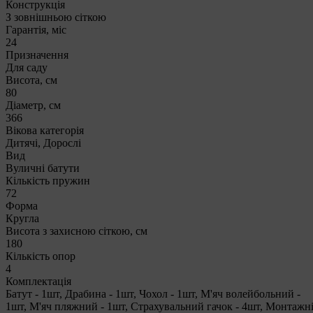
Конструкція
З зовнішньою сіткою
Гарантія, міс
24
Призначення
Для саду
Висота, см
80
Діаметр, см
366
Вікова категорія
Дитячі, Дорослі
Вид
Вуличні батути
Кількість пружин
72
Форма
Кругла
Висота з захисною сіткою, см
180
Кількість опор
4
Комплектація
Батут - 1шт, Драбина - 1шт, Чохол - 1шт, М'яч волейбольний -
1шт, М'яч пляжний - 1шт, Страхувальний гачок - 4шт, Монтажн