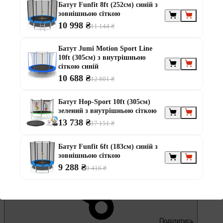
Батут Funfit 8ft (252см) синій з
зовнішньою сіткою
10 998 ₴
11 144 ₴
Батут Jumi Motion Sport Line
10ft (305см) з внутрішньою
сіткою синій
10 688 ₴
12 801 ₴
Батут Hop-Sport 10ft (305см)
зелений з внутрішньою сіткою
13 738 ₴
17 151 ₴
В обране
Батут Funfit 6ft (183см) синій з
зовнішньою сіткою
9 288 ₴
9 416 ₴
Поділитись