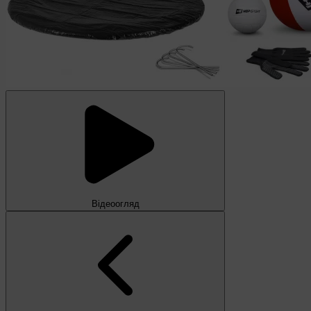
Відеоогляд