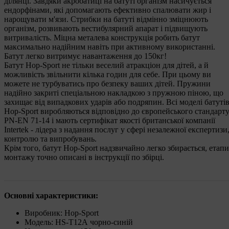
ділянці. Завдяки акробатиці на батуті організм насичується
ендорфінами, які допомагають ефективно спалювати жир і
нарощувати м'язи. Стрибки на батуті відмінно зміцнюють
організм, розвивають вестибулярний апарат і підвищують
витривалість. Міцна металева конструкція робить батут
максимально надійним навіть при активному використанні.
Батут легко витримує навантаження до 150кг!
Батут Hop-Sport не тільки веселий атракціон для дітей, а й
можливість звільнити кілька годин для себе. При цьому ви
можете не турбуватись про безпеку ваших дітей. Пружини
надійно закриті спеціальною накладкою з пружною піною, що
захищає від випадкових ударів або подряпин. Всі моделі батуті
Hop-Sport виробляються відповідно до європейського стандарт
PN-EN 71-14 і мають сертифікат якості британської компанії
Intertek - лідера з надання послуг у сфері незалежної експертизи
контролю та випробувань.
Крім того, батут Hop-Sport надзвичайно легко збирається, етапи
монтажу точно описані в інструкції по збірці.
Основні характеристики:
Виробник: Hop-Sport
Модель: HS-T12А чорно-синій