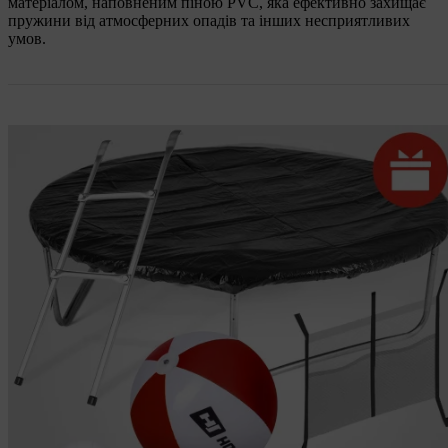
матеріалом, наповненим піною PVC, яка ефективно захищає
пружини від атмосферних опадів та інших несприятливих
умов.