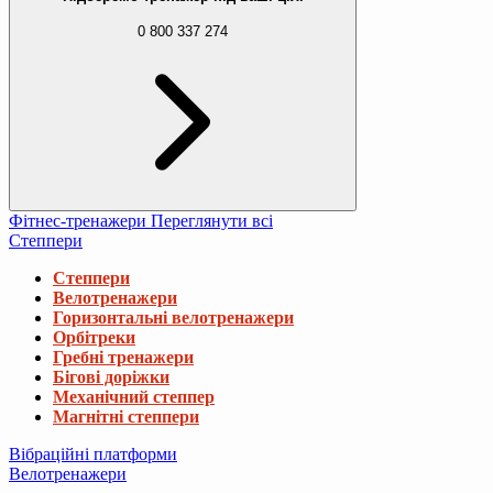
0 800 337 274
Фітнес-тренажери
Переглянути всі
Степпери
Степпери
Велотренажери
Горизонтальні велотренажери
Орбітреки
Гребні тренажери
Бігові доріжки
Механічний степпер
Магнітні степпери
Вібраційні платформи
Велотренажери