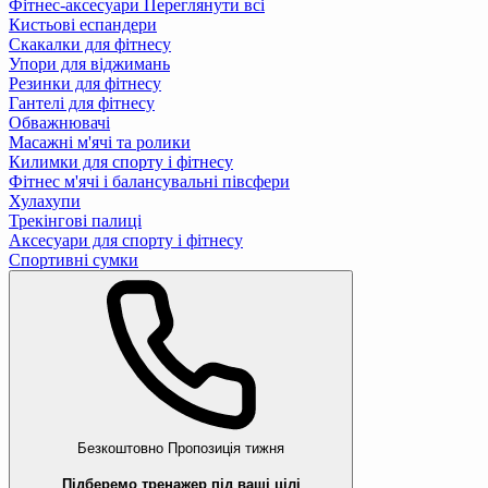
Фітнес-аксесуари
Переглянути всі
Кистьові еспандери
Скакалки для фітнесу
Упори для віджимань
Резинки для фітнесу
Гантелі для фітнесу
Обважнювачі
Масажні м'ячі та ролики
Килимки для спорту і фітнесу
Фітнес м'ячі і балансувальні півсфери
Хулахупи
Трекінгові палиці
Аксесуари для спорту і фітнесу
Спортивні сумки
Безкоштовно
Пропозиція тижня
Підберемо тренажер під ваші цілі