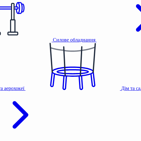
Силове обладнання
та аерохокеї
Дім та с