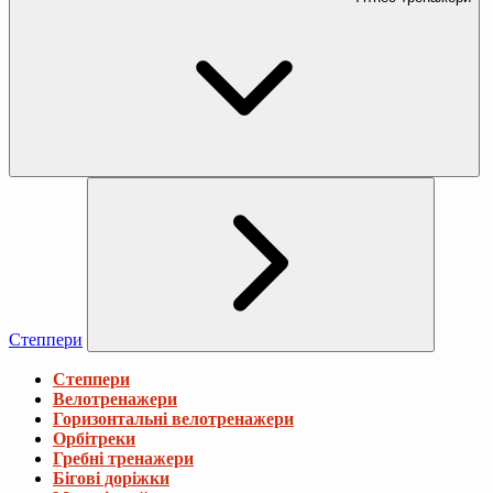
Степпери
Степпери
Велотренажери
Горизонтальні велотренажери
Орбітреки
Гребні тренажери
Бігові доріжки