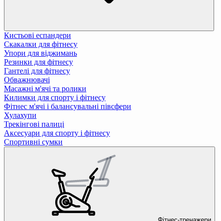
Кистьові еспандери
Скакалки для фітнесу
Упори для віджимань
Резинки для фітнесу
Гантелі для фітнесу
Обважнювачі
Масажні м'ячі та ролики
Килимки для спорту і фітнесу
Фітнес м'ячі і балансувальні півсфери
Хулахупи
Трекінгові палиці
Аксесуари для спорту і фітнесу
Спортивні сумки
Фітнес-тренажери