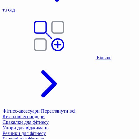
та сад
Більше
Фітнес-аксесуари
Переглянути всі
Кистьові еспандери
Скакалки для фітнесу
Упори для віджимань
Резинки для фітнесу
Гантелі для фітнесу