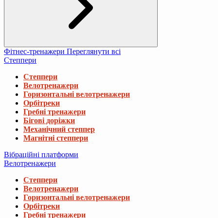
Фітнес-тренажери
Переглянути всі
Степпери
Степпери
Велотренажери
Горизонтальні велотренажери
Орбітреки
Гребні тренажери
Бігові доріжки
Механічний степпер
Магнітні степпери
Вібраційні платформи
Велотренажери
Степпери
Велотренажери
Горизонтальні велотренажери
Орбітреки
Гребні тренажери