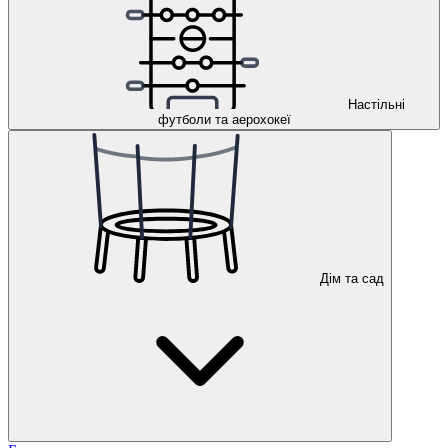
Настільні
футболи та аерохокеї
Дім та сад