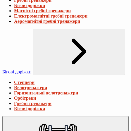
Гребні тренажери
Бігові доріжки
Магнітні гребні тренажери
Електромагнітні гребні тренажери
Аеромагнітні гребні тренажери
Бігові доріжки
Степпери
Велотренажери
Горизонтальні велотренажери
Орбітреки
Гребні тренажери
Бігові доріжки