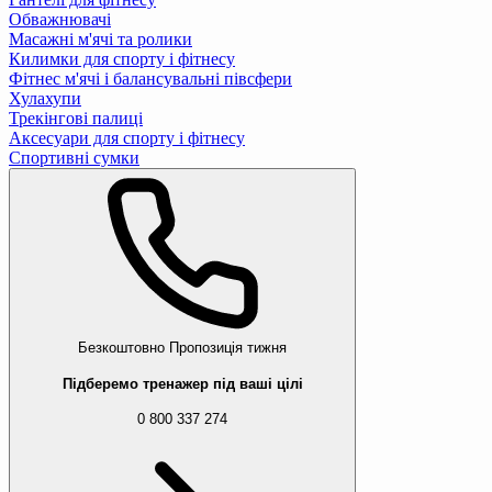
Обважнювачі
Масажні м'ячі та ролики
Килимки для спорту і фітнесу
Фітнес м'ячі і балансувальні півсфери
Хулахупи
Трекінгові палиці
Аксесуари для спорту і фітнесу
Спортивні сумки
Безкоштовно
Пропозиція тижня
Підберемо тренажер під ваші цілі
0 800 337 274