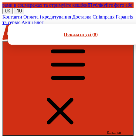
и в соцмережах та отримуйте кешбек!
Публікуйте фото або відео
UK
RU
Контакти
Оплата і кредитування
Доставка
Співпраця
Гарантія
та сервіс
Акції
Блог
Показати усі (
0
)
Каталог