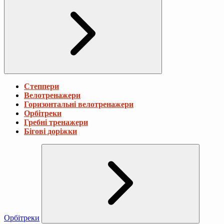
Степпери
Велотренажери
Горизонтальні велотренажери
Орбітреки
Гребні тренажери
Бігові доріжки
Орбітреки