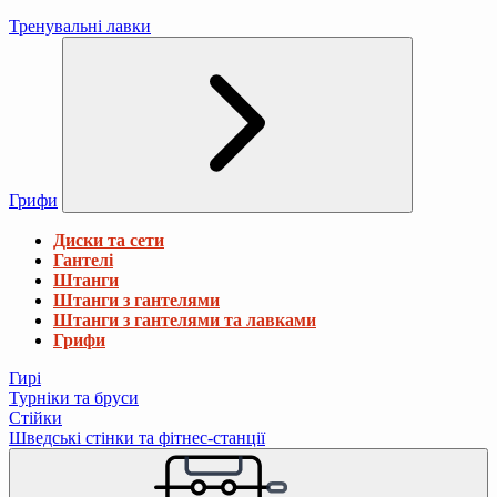
Тренувальні лавки
Грифи
Диски та сети
Гантелі
Штанги
Штанги з гантелями
Штанги з гантелями та лавками
Грифи
Гирі
Турніки та бруси
Стійки
Шведські стінки та фітнес-станції