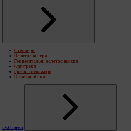
Степпери
Велотренажери
Горизонтальні велотренажери
Орбітреки
Гребні тренажери
Бігові доріжки
Орбітреки