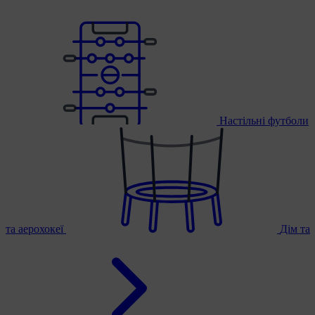
Настільні футболи
та аерохокеї
Дім та