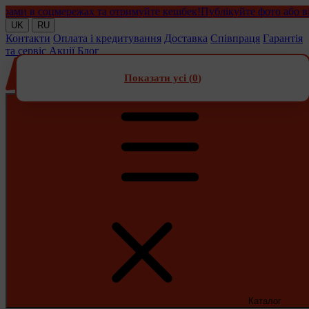
и в соцмережах та отримуйте кешбек!
Публікуйте фото або відео 
UK
RU
Контакти
Оплата і кредитування
Доставка
Співпраця
Гарантія
та сервіс
Акції
Блог
Показати усі (
0
)
Каталог