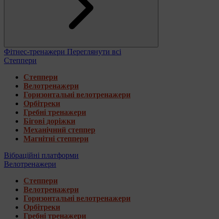
Фітнес-тренажери
Переглянути всі
Степпери
Степпери
Велотренажери
Горизонтальні велотренажери
Орбітреки
Гребні тренажери
Бігові доріжки
Механічний степпер
Магнітні степпери
Вібраційні платформи
Велотренажери
Степпери
Велотренажери
Горизонтальні велотренажери
Орбітреки
Гребні тренажери