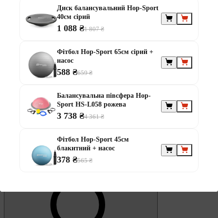
Обране
Диск балансувальний Hop-Sport
40см сірий
1 088 ₴
1 807 ₴
Фітбол Hop-Sport 65см сірий +
насос
588 ₴
659 ₴
0
Кошик
Балансувальна півсфера Hop-
Sport HS-L058 рожева
3 738 ₴
4 361 ₴
Фітбол Hop-Sport 45см
блакитний + насос
378 ₴
565 ₴