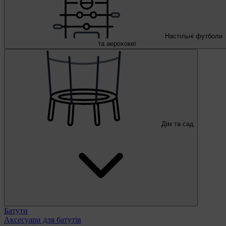
Настільні футболи
та аерохокеї
Дім та сад
Батути
Аксесуари для батутів