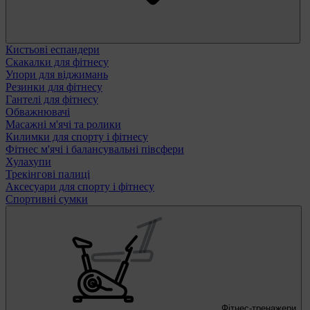
Кистьові еспандери
Скакалки для фітнесу
Упори для віджимань
Резинки для фітнесу
Гантелі для фітнесу
Обважнювачі
Масажні м'ячі та ролики
Килимки для спорту і фітнесу
Фітнес м'ячі і балансувальні півсфери
Хулахупи
Трекінгові палиці
Аксесуари для спорту і фітнесу
Спортивні сумки
Фітнес-тренажери