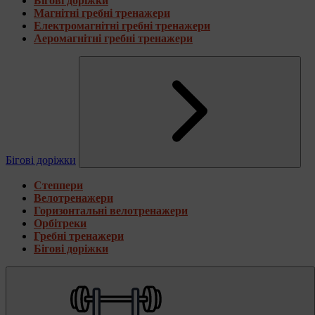
Бігові доріжки
Магнітні гребні тренажери
Електромагнітні гребні тренажери
Аеромагнітні гребні тренажери
Бігові доріжки
Степпери
Велотренажери
Горизонтальні велотренажери
Орбітреки
Гребні тренажери
Бігові доріжки