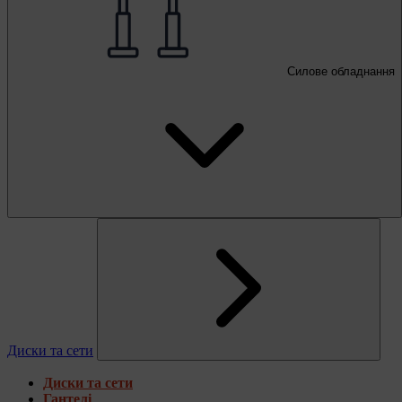
Силове обладнання
Диски та сети
Диски та сети
Гантелі