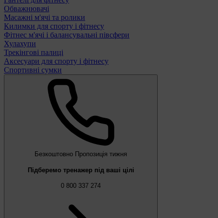
Обважнювачі
Масажні м'ячі та ролики
Килимки для спорту і фітнесу
Фітнес м'ячі і балансувальні півсфери
Хулахупи
Трекінгові палиці
Аксесуари для спорту і фітнесу
Спортивні сумки
Безкоштовно
Пропозиція тижня
Підберемо тренажер під ваші цілі
0 800 337 274