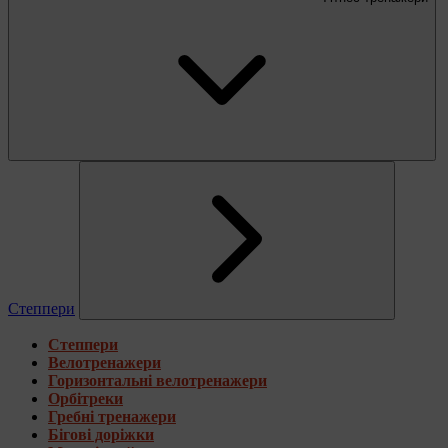
Степпери
Степпери
Велотренажери
Горизонтальні велотренажери
Орбітреки
Гребні тренажери
Бігові доріжки