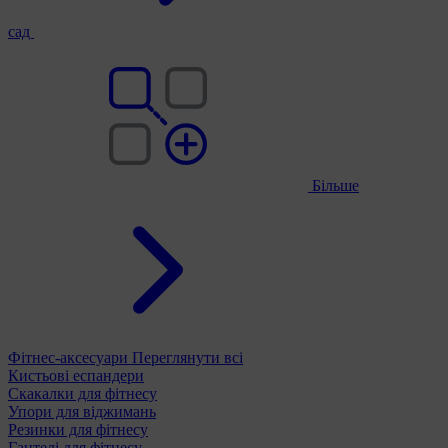
сад
Більше
Фітнес-аксесуари
Переглянути всі
Кистьові еспандери
Скакалки для фітнесу
Упори для віджимань
Резинки для фітнесу
Гантелі для фітнесу