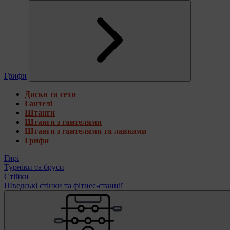
Грифи
Диски та сети
Гантелі
Штанги
Штанги з гантелями
Штанги з гантелями та лавками
Грифи
Гирі
Турніки та бруси
Стійки
Шведські стінки та фітнес-станції