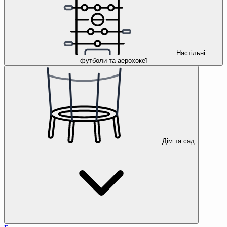
Настільні
футболи та аерохокеї
Дім та сад