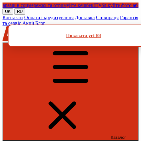
ми в соцмережах та отримуйте кешбек!
Публікуйте фото або віде
UK
RU
Контакти
Оплата і кредитування
Доставка
Співпраця
Гарантія
та сервіс
Акції
Блог
Показати усі (
0
)
Каталог