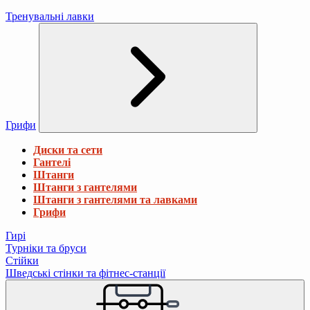
Тренувальні лавки
Грифи
Диски та сети
Гантелі
Штанги
Штанги з гантелями
Штанги з гантелями та лавками
Грифи
Гирі
Турніки та бруси
Стійки
Шведські стінки та фітнес-станції