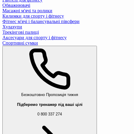
Обважнювачі
Масажні м'ячі та ролики
Килимки для спорту і фітнесу
Фітнес м'ячі і балансувальні півсфери
Хулахупи
Трекінгові палиці
Аксесуари для спорту і фітнесу
Спортивні сумки
Безкоштовно
Пропозиція тижня
Підберемо тренажер під ваші цілі
0 800 337 274