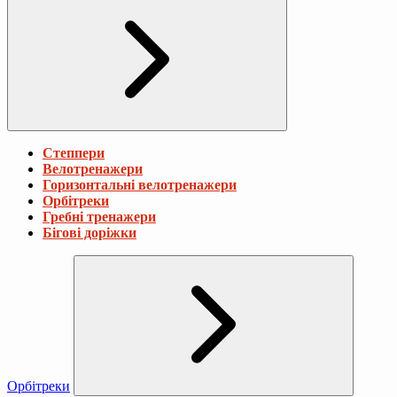
Степпери
Велотренажери
Горизонтальні велотренажери
Орбітреки
Гребні тренажери
Бігові доріжки
Орбітреки