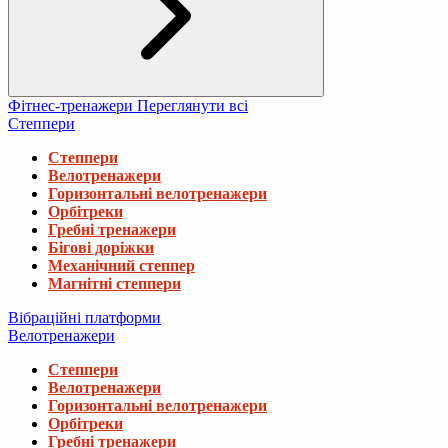
Фітнес-тренажери
Переглянути всі
Степпери
Степпери
Велотренажери
Горизонтальні велотренажери
Орбітреки
Гребні тренажери
Бігові доріжки
Механічний степпер
Магнітні степпери
Вібраційні платформи
Велотренажери
Степпери
Велотренажери
Горизонтальні велотренажери
Орбітреки
Гребні тренажери