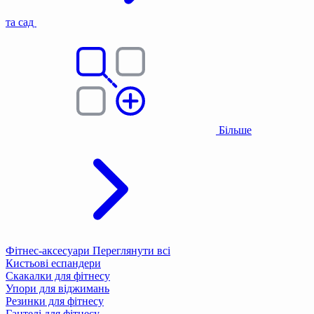
та сад
Більше
Фітнес-аксесуари
Переглянути всі
Кистьові еспандери
Скакалки для фітнесу
Упори для віджимань
Резинки для фітнесу
Гантелі для фітнесу