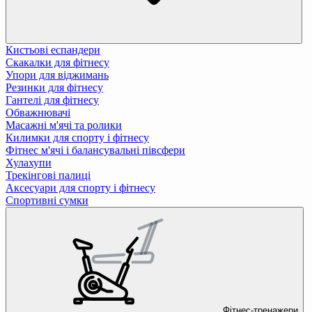
Кистьові еспандери
Скакалки для фітнесу
Упори для віджимань
Резинки для фітнесу
Гантелі для фітнесу
Обважнювачі
Масажні м'ячі та ролики
Килимки для спорту і фітнесу
Фітнес м'ячі і балансувальні півсфери
Хулахупи
Трекінгові палиці
Аксесуари для спорту і фітнесу
Спортивні сумки
Фітнес-тренажери