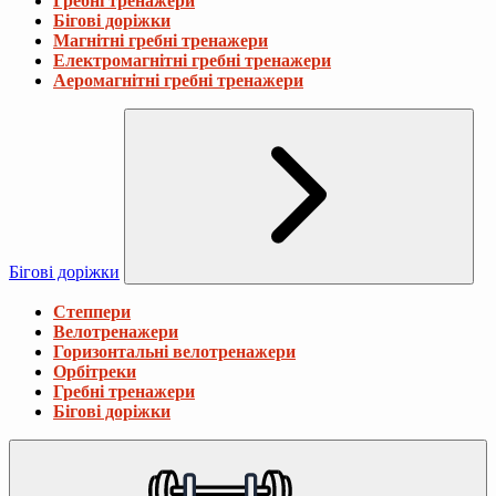
Гребні тренажери
Бігові доріжки
Магнітні гребні тренажери
Електромагнітні гребні тренажери
Аеромагнітні гребні тренажери
Бігові доріжки
Степпери
Велотренажери
Горизонтальні велотренажери
Орбітреки
Гребні тренажери
Бігові доріжки