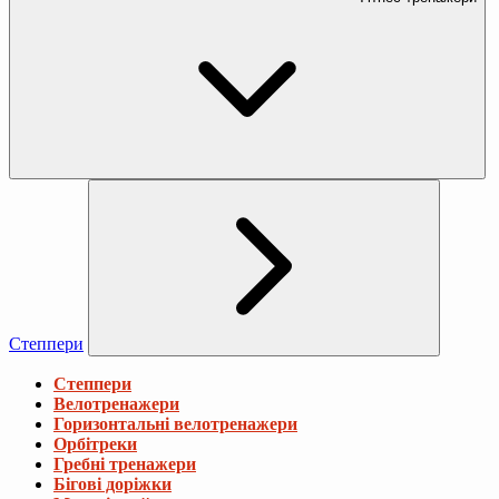
Степпери
Степпери
Велотренажери
Горизонтальні велотренажери
Орбітреки
Гребні тренажери
Бігові доріжки