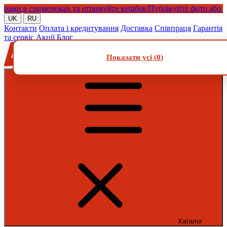
и в соцмережах та отримуйте кешбек!
Публікуйте фото або відео
UK
RU
Контакти
Оплата і кредитування
Доставка
Співпраця
Гарантія
та сервіс
Акції
Блог
Показати усі (
0
)
Каталог