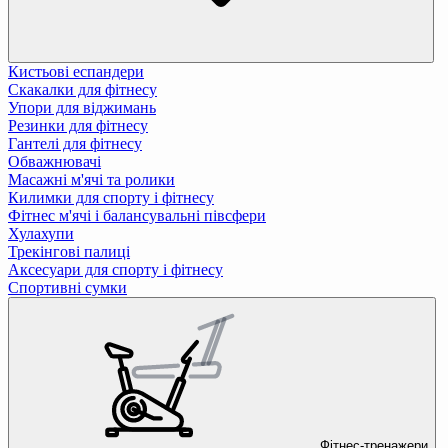
Кистьові еспандери
Скакалки для фітнесу
Упори для віджимань
Резинки для фітнесу
Гантелі для фітнесу
Обважнювачі
Масажні м'ячі та ролики
Килимки для спорту і фітнесу
Фітнес м'ячі і балансувальні півсфери
Хулахупи
Трекінгові палиці
Аксесуари для спорту і фітнесу
Спортивні сумки
Фітнес-тренажери