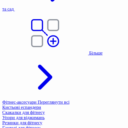
та сад
Більше
Фітнес-аксесуари
Переглянути всі
Кистьові еспандери
Скакалки для фітнесу
Упори для віджимань
Резинки для фітнесу
Гантелі для фітнесу