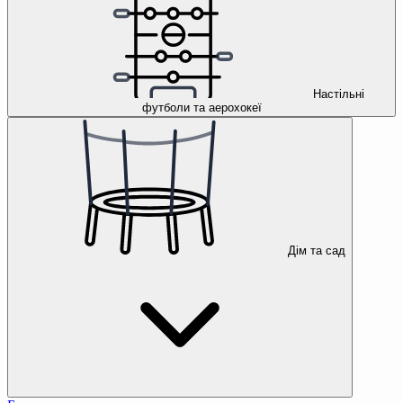
Настільні
футболи та аерохокеї
Дім та сад