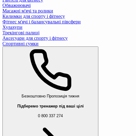
Обважнювачі
Масажні м'ячі та ролики
Килимки для спорту і фітнесу
Фітнес м'ячі і балансувальні півсфери
Хулахупи
Трекінгові палиці
Аксесуари для спорту і фітнесу
Спортивні сумки
Безкоштовно
Пропозиція тижня
Підберемо тренажер під ваші цілі
0 800 337 274