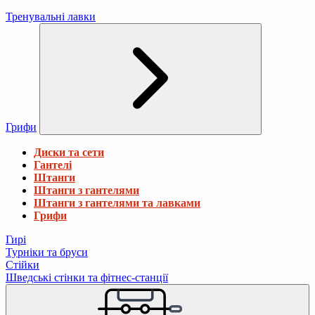
Тренувальні лавки
Грифи
Диски та сети
Гантелі
Штанги
Штанги з гантелями
Штанги з гантелями та лавками
Грифи
Гирі
Турніки та бруси
Стійки
Шведські стінки та фітнес-станції