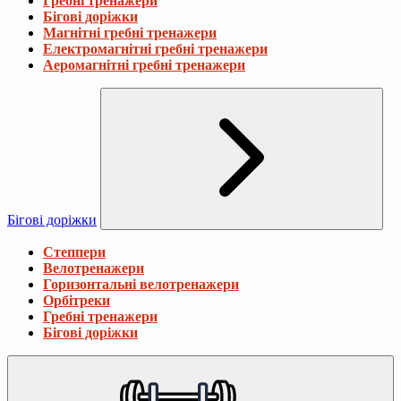
Гребні тренажери
Бігові доріжки
Магнітні гребні тренажери
Електромагнітні гребні тренажери
Аеромагнітні гребні тренажери
Бігові доріжки
Степпери
Велотренажери
Горизонтальні велотренажери
Орбітреки
Гребні тренажери
Бігові доріжки