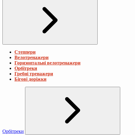
Степпери
Велотренажери
Горизонтальні велотренажери
Орбітреки
Гребні тренажери
Бігові доріжки
Орбітреки