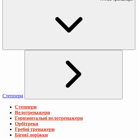
Степпери
Степпери
Велотренажери
Горизонтальні велотренажери
Орбітреки
Гребні тренажери
Бігові доріжки