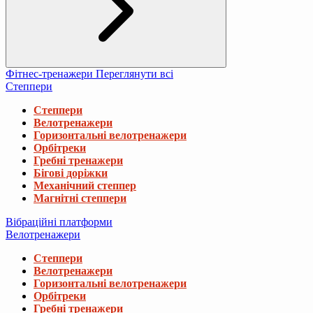
Фітнес-тренажери
Переглянути всі
Степпери
Степпери
Велотренажери
Горизонтальні велотренажери
Орбітреки
Гребні тренажери
Бігові доріжки
Механічний степпер
Магнітні степпери
Вібраційні платформи
Велотренажери
Степпери
Велотренажери
Горизонтальні велотренажери
Орбітреки
Гребні тренажери