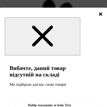
5 міс
від 143 ₴ / міс
Оплата частинами Монобанк
Вибачте, даний товар
відсутній на складі
Ми підібрали для вас схожі товари
Набір масажних м'ячів Trex