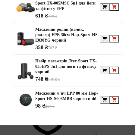
Sport TX-005MSC 5в1 для йоги
та фітнесу EPP
618 ₴
779 ₴
Масажний ролик (валик,
роллер) EPE 30см Hop-Sport HS-
E030YG чорний
В обране
358 ₴
707 ₴
Набір масажерів Trex Sport TX-
035EPS 3в1 для йоги та фітнесу
чорний
748 ₴
1 010 ₴
Поділитись
Масажний м'яч EPP 80 мм Hop-
Sport HS-S008MBB чорно-синій
98 ₴
204 ₴