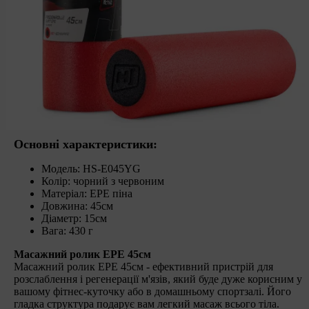
Основні характеристики:
Модель: HS-E045YG
Колір: чорний з червоним
Матеріал: EPE піна
Довжина: 45см
Діаметр: 15см
Вага: 430 г
Масажний ролик EPE 45см
Масажний ролик EPE 45см - ефективний пристрій для
розслаблення і регенерації м'язів, який буде дуже корисним у
вашому фітнес-куточку або в домашньому спортзалі. Його
гладка структура подарує вам легкий масаж всього тіла.