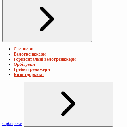
Степпери
Велотренажери
Горизонтальні велотренажери
Орбітреки
Гребні тренажери
Бігові доріжки
Орбітреки