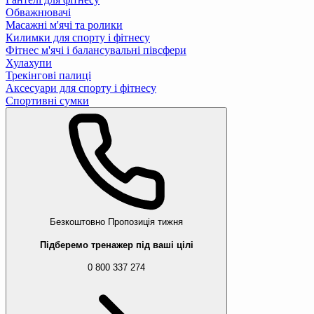
Обважнювачі
Масажні м'ячі та ролики
Килимки для спорту і фітнесу
Фітнес м'ячі і балансувальні півсфери
Хулахупи
Трекінгові палиці
Аксесуари для спорту і фітнесу
Спортивні сумки
Безкоштовно
Пропозиція тижня
Підберемо тренажер під ваші цілі
0 800 337 274