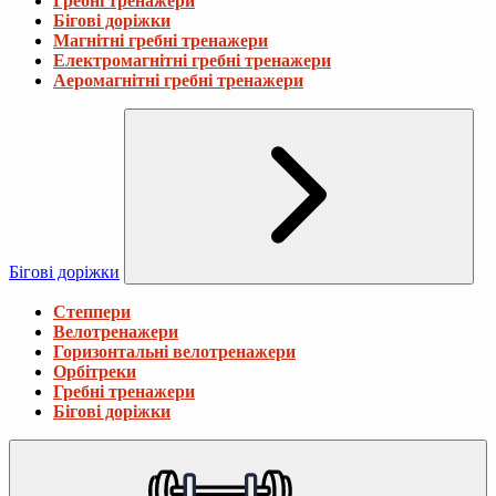
Гребні тренажери
Бігові доріжки
Магнітні гребні тренажери
Електромагнітні гребні тренажери
Аеромагнітні гребні тренажери
Бігові доріжки
Степпери
Велотренажери
Горизонтальні велотренажери
Орбітреки
Гребні тренажери
Бігові доріжки