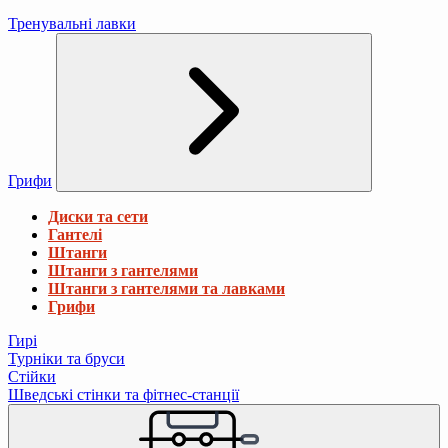
Тренувальні лавки
Грифи
Диски та сети
Гантелі
Штанги
Штанги з гантелями
Штанги з гантелями та лавками
Грифи
Гирі
Турніки та бруси
Стійки
Шведські стінки та фітнес-станції