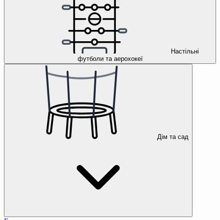
Настільні
футболи та аерохокеї
Дім та сад