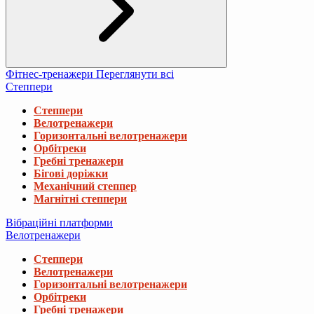
Фітнес-тренажери
Переглянути всі
Степпери
Степпери
Велотренажери
Горизонтальні велотренажери
Орбітреки
Гребні тренажери
Бігові доріжки
Механічний степпер
Магнітні степпери
Вібраційні платформи
Велотренажери
Степпери
Велотренажери
Горизонтальні велотренажери
Орбітреки
Гребні тренажери