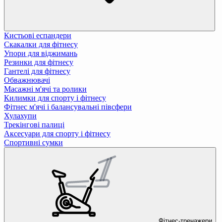
Кистьові еспандери
Скакалки для фітнесу
Упори для віджимань
Резинки для фітнесу
Гантелі для фітнесу
Обважнювачі
Масажні м'ячі та ролики
Килимки для спорту і фітнесу
Фітнес м'ячі і балансувальні півсфери
Хулахупи
Трекінгові палиці
Аксесуари для спорту і фітнесу
Спортивні сумки
Фітнес-тренажери