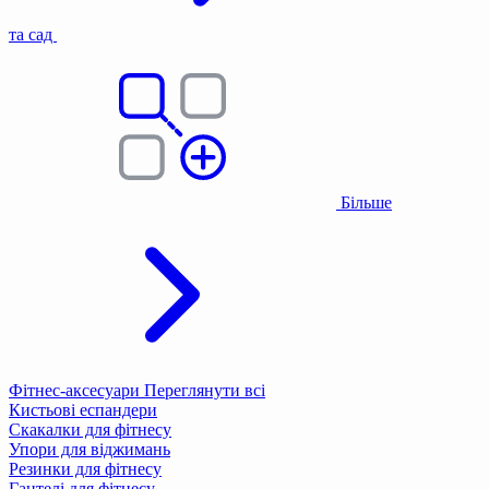
та сад
Більше
Фітнес-аксесуари
Переглянути всі
Кистьові еспандери
Скакалки для фітнесу
Упори для віджимань
Резинки для фітнесу
Гантелі для фітнесу