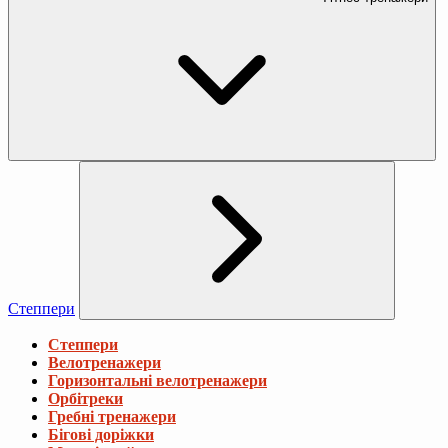
Степпери
Степпери
Велотренажери
Горизонтальні велотренажери
Орбітреки
Гребні тренажери
Бігові доріжки