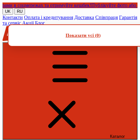
и в соцмережах та отримуйте кешбек!
Публікуйте фото або відео 
UK
RU
Контакти
Оплата і кредитування
Доставка
Співпраця
Гарантія
та сервіс
Акції
Блог
Показати усі (
0
)
Каталог