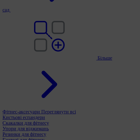
сад
Більше
Фітнес-аксесуари
Переглянути всі
Кистьові еспандери
Скакалки для фітнесу
Упори для віджимань
Резинки для фітнесу
Гантелі для фітнесу