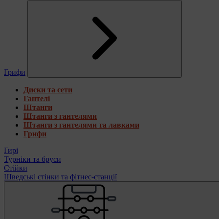
Грифи
Диски та сети
Гантелі
Штанги
Штанги з гантелями
Штанги з гантелями та лавками
Грифи
Гирі
Турніки та бруси
Стійки
Шведські стінки та фітнес-станції