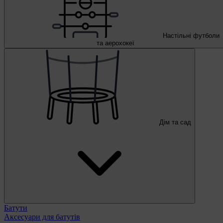
Настільні футболи
та аерохокеї
Дім та сад
Батути
Аксесуари для батутів