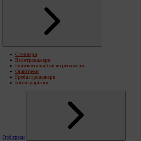
Степпери
Велотренажери
Горизонтальні велотренажери
Орбітреки
Гребні тренажери
Бігові доріжки
Орбітреки