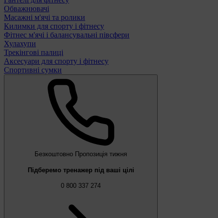
Обважнювачі
Масажні м'ячі та ролики
Килимки для спорту і фітнесу
Фітнес м'ячі і балансувальні півсфери
Хулахупи
Трекінгові палиці
Аксесуари для спорту і фітнесу
Спортивні сумки
Безкоштовно
Пропозиція тижня
Підберемо тренажер під ваші цілі
0 800 337 274