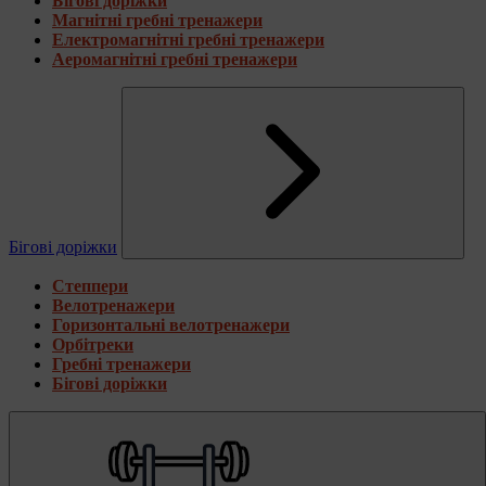
Бігові доріжки
Магнітні гребні тренажери
Електромагнітні гребні тренажери
Аеромагнітні гребні тренажери
Бігові доріжки
Степпери
Велотренажери
Горизонтальні велотренажери
Орбітреки
Гребні тренажери
Бігові доріжки