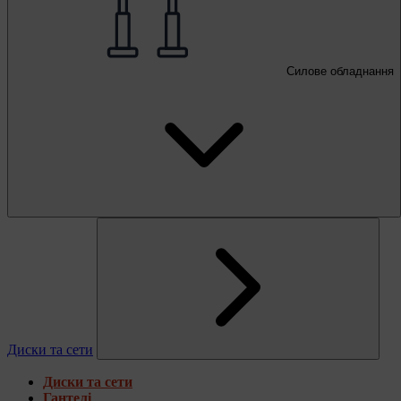
Силове обладнання
Диски та сети
Диски та сети
Гантелі