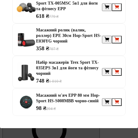
Обране
Sport TX-005MSC 5в1 для йоги
та фітнесу EPP
618 ₴
779 ₴
Масажний ролик (валик,
роллер) EPE 30см Hop-Sport HS-
E030YG чорний
358 ₴
707 ₴
0
Кошик
Набір масажерів Trex Sport TX-
035EPS 3в1 для йоги та фітнесу
чорний
748 ₴
1 010 ₴
Масажний м'яч EPP 80 мм Hop-
Sport HS-S008MBB чорно-синій
98 ₴
204 ₴