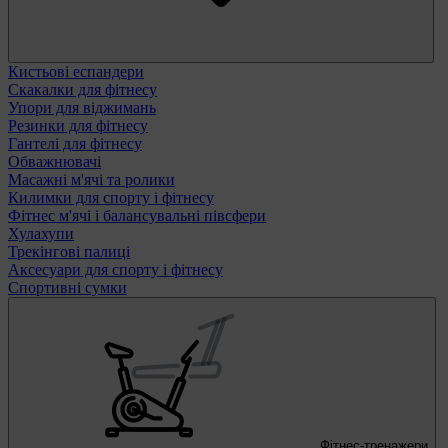
Кистьові еспандери
Скакалки для фітнесу
Упори для віджимань
Резинки для фітнесу
Гантелі для фітнесу
Обважнювачі
Масажні м'ячі та ролики
Килимки для спорту і фітнесу
Фітнес м'ячі і балансувальні півсфери
Хулахупи
Трекінгові палиці
Аксесуари для спорту і фітнесу
Спортивні сумки
Фітнес-тренажери