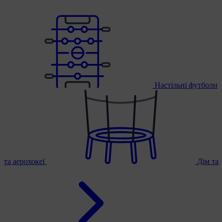
Настільні футболи
та аерохокеї
Дім та