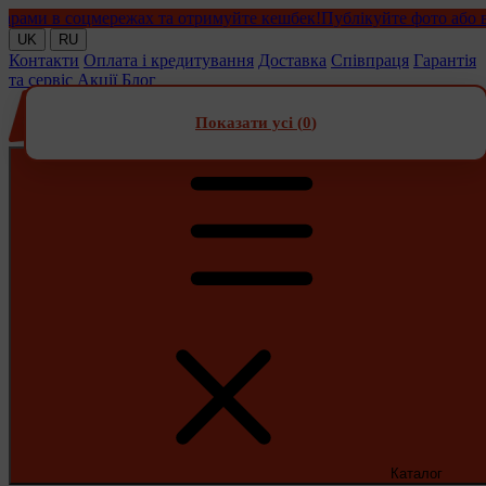
и в соцмережах та отримуйте кешбек!
Публікуйте фото або відео
UK
RU
Контакти
Оплата і кредитування
Доставка
Співпраця
Гарантія
та сервіс
Акції
Блог
Показати усі (
0
)
Каталог