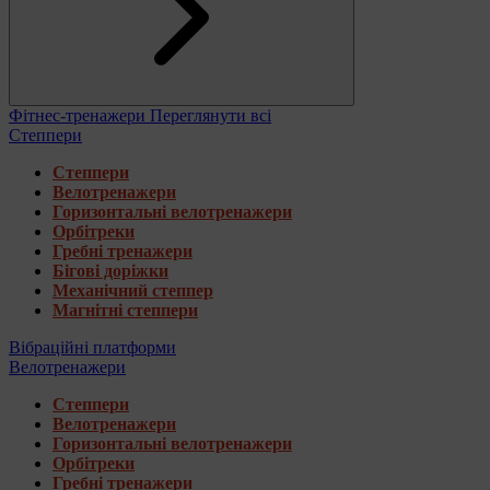
Фітнес-тренажери
Переглянути всі
Степпери
Степпери
Велотренажери
Горизонтальні велотренажери
Орбітреки
Гребні тренажери
Бігові доріжки
Механічний степпер
Магнітні степпери
Вібраційні платформи
Велотренажери
Степпери
Велотренажери
Горизонтальні велотренажери
Орбітреки
Гребні тренажери