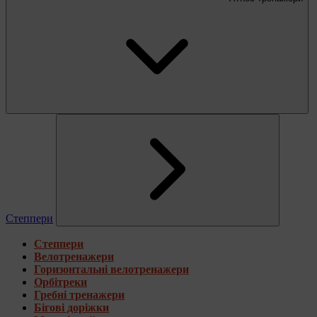
Степпери
Степпери
Велотренажери
Горизонтальні велотренажери
Орбітреки
Гребні тренажери
Бігові доріжки