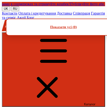
и в соцмережах та отримуйте кешбек!
Публікуйте фото або відео
UK
RU
Контакти
Оплата і кредитування
Доставка
Співпраця
Гарантія
та сервіс
Акції
Блог
Показати усі (
0
)
Каталог