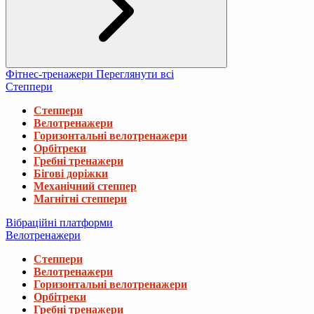
Фітнес-тренажери
Переглянути всі
Степпери
Степпери
Велотренажери
Горизонтальні велотренажери
Орбітреки
Гребні тренажери
Бігові доріжки
Механічний степпер
Магнітні степпери
Вібраційні платформи
Велотренажери
Степпери
Велотренажери
Горизонтальні велотренажери
Орбітреки
Гребні тренажери