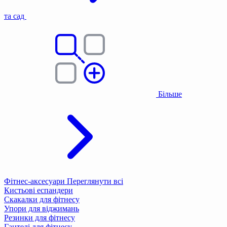
та сад
Більше
Фітнес-аксесуари
Переглянути всі
Кистьові еспандери
Скакалки для фітнесу
Упори для віджимань
Резинки для фітнесу
Гантелі для фітнесу