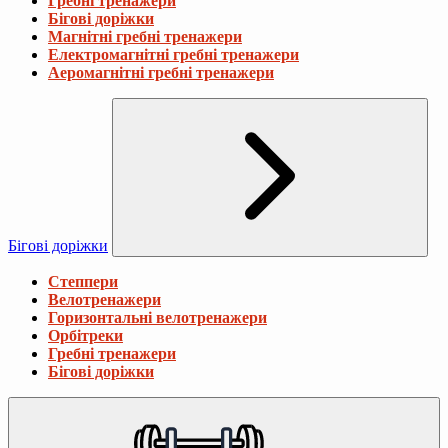
Гребні тренажери
Бігові доріжки
Магнітні гребні тренажери
Електромагнітні гребні тренажери
Аеромагнітні гребні тренажери
Бігові доріжки
Степпери
Велотренажери
Горизонтальні велотренажери
Орбітреки
Гребні тренажери
Бігові доріжки