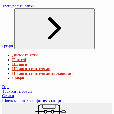
Тренувальні лавки
Грифи
Диски та сети
Гантелі
Штанги
Штанги з гантелями
Штанги з гантелями та лавками
Грифи
Гирі
Турніки та бруси
Стійки
Шведські стінки та фітнес-станції