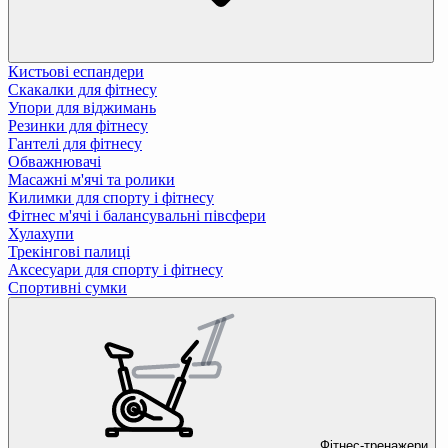
Кистьові еспандери
Скакалки для фітнесу
Упори для віджимань
Резинки для фітнесу
Гантелі для фітнесу
Обважнювачі
Масажні м'ячі та ролики
Килимки для спорту і фітнесу
Фітнес м'ячі і балансувальні півсфери
Хулахупи
Трекінгові палиці
Аксесуари для спорту і фітнесу
Спортивні сумки
Фітнес-тренажери