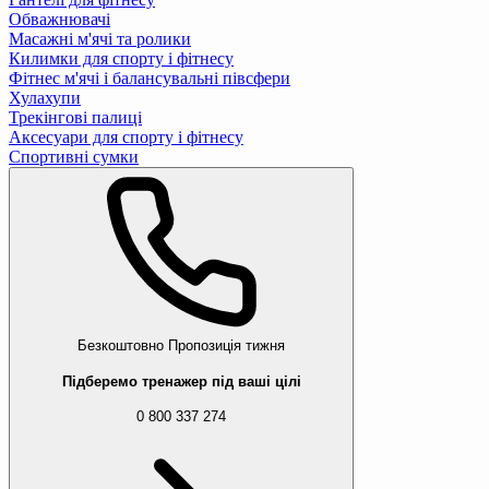
Обважнювачі
Масажні м'ячі та ролики
Килимки для спорту і фітнесу
Фітнес м'ячі і балансувальні півсфери
Хулахупи
Трекінгові палиці
Аксесуари для спорту і фітнесу
Спортивні сумки
Безкоштовно
Пропозиція тижня
Підберемо тренажер під ваші цілі
0 800 337 274