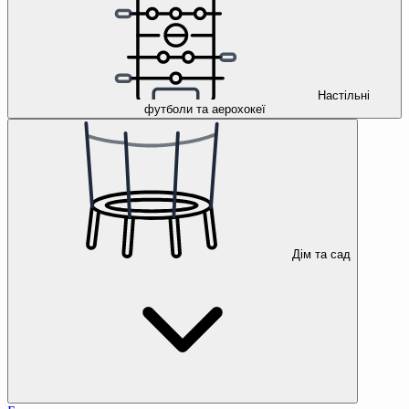
Настільні
футболи та аерохокеї
Дім та сад