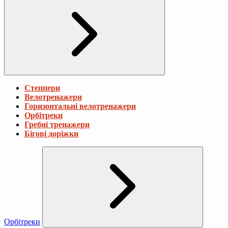
Степпери
Велотренажери
Горизонтальні велотренажери
Орбітреки
Гребні тренажери
Бігові доріжки
Орбітреки