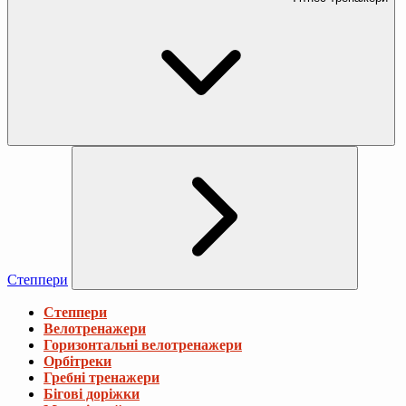
Степпери
Степпери
Велотренажери
Горизонтальні велотренажери
Орбітреки
Гребні тренажери
Бігові доріжки