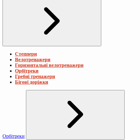
Степпери
Велотренажери
Горизонтальні велотренажери
Орбітреки
Гребні тренажери
Бігові доріжки
Орбітреки