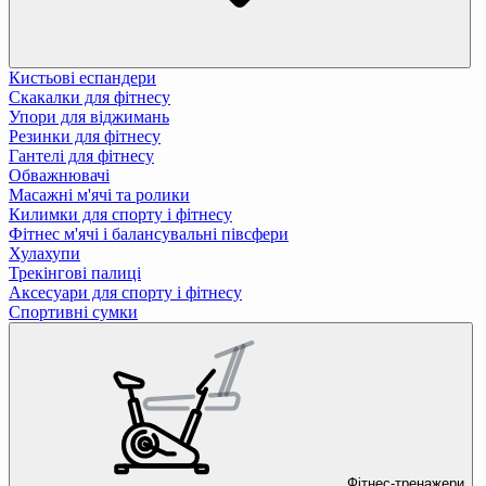
Кистьові еспандери
Скакалки для фітнесу
Упори для віджимань
Резинки для фітнесу
Гантелі для фітнесу
Обважнювачі
Масажні м'ячі та ролики
Килимки для спорту і фітнесу
Фітнес м'ячі і балансувальні півсфери
Хулахупи
Трекінгові палиці
Аксесуари для спорту і фітнесу
Спортивні сумки
Фітнес-тренажери