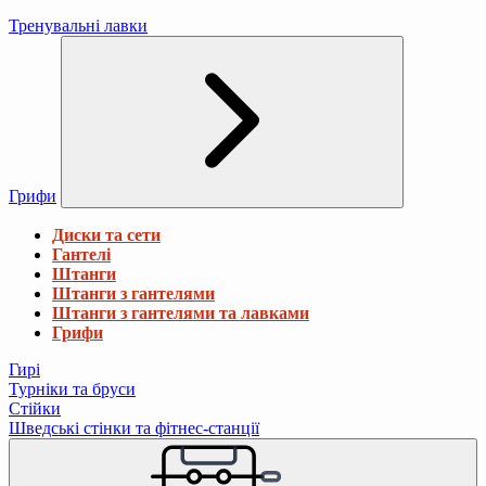
Тренувальні лавки
Грифи
Диски та сети
Гантелі
Штанги
Штанги з гантелями
Штанги з гантелями та лавками
Грифи
Гирі
Турніки та бруси
Стійки
Шведські стінки та фітнес-станції