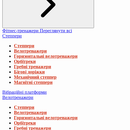
Фітнес-тренажери
Переглянути всі
Степпери
Степпери
Велотренажери
Горизонтальні велотренажери
Орбітреки
Гребні тренажери
Бігові доріжки
Механічний степпер
Магнітні степпери
Вібраційні платформи
Велотренажери
Степпери
Велотренажери
Горизонтальні велотренажери
Орбітреки
Гребні тренажери