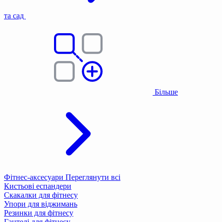
та сад
Більше
Фітнес-аксесуари
Переглянути всі
Кистьові еспандери
Скакалки для фітнесу
Упори для віджимань
Резинки для фітнесу
Гантелі для фітнесу