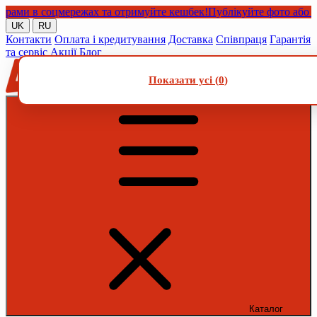
и в соцмережах та отримуйте кешбек!
Публікуйте фото або відео
UK
RU
Контакти
Оплата і кредитування
Доставка
Співпраця
Гарантія
та сервіс
Акції
Блог
Показати усі (
0
)
Каталог