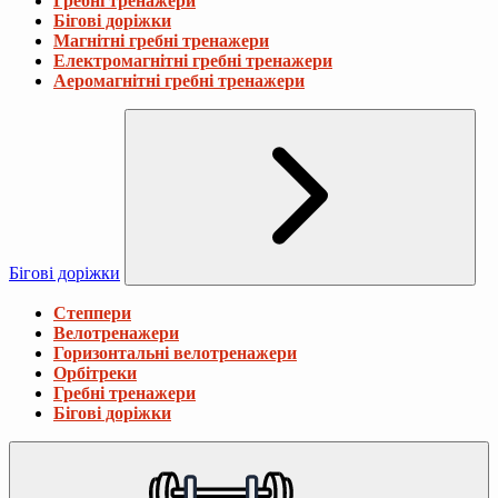
Гребні тренажери
Бігові доріжки
Магнітні гребні тренажери
Електромагнітні гребні тренажери
Аеромагнітні гребні тренажери
Бігові доріжки
Степпери
Велотренажери
Горизонтальні велотренажери
Орбітреки
Гребні тренажери
Бігові доріжки