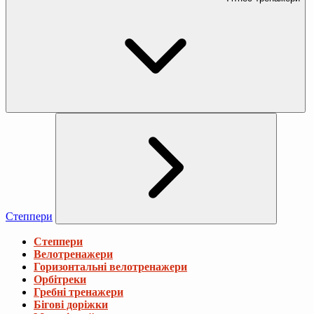
Степпери
Степпери
Велотренажери
Горизонтальні велотренажери
Орбітреки
Гребні тренажери
Бігові доріжки