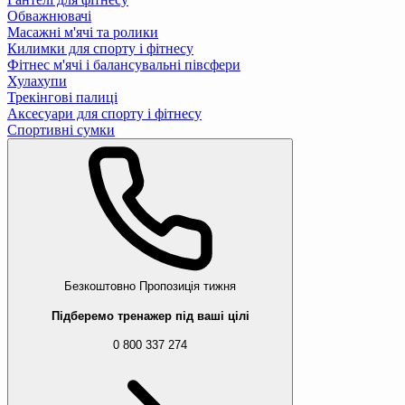
Обважнювачі
Масажні м'ячі та ролики
Килимки для спорту і фітнесу
Фітнес м'ячі і балансувальні півсфери
Хулахупи
Трекінгові палиці
Аксесуари для спорту і фітнесу
Спортивні сумки
Безкоштовно
Пропозиція тижня
Підберемо тренажер під ваші цілі
0 800 337 274