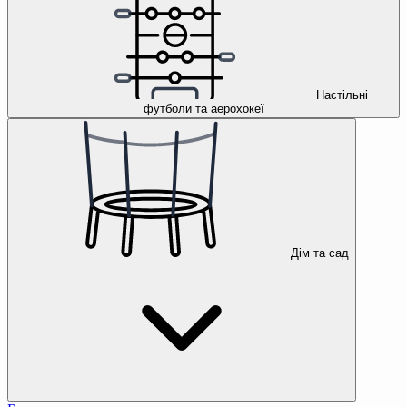
Настільні
футболи та аерохокеї
Дім та сад