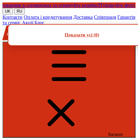
арами в соцмережах та отримуйте кешбек!
Публікуйте фото або ві
UK
RU
Контакти
Оплата і кредитування
Доставка
Співпраця
Гарантія
та сервіс
Акції
Блог
Показати усі (
0
)
Каталог