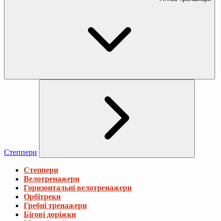
Степпери
Степпери
Велотренажери
Горизонтальні велотренажери
Орбітреки
Гребні тренажери
Бігові доріжки