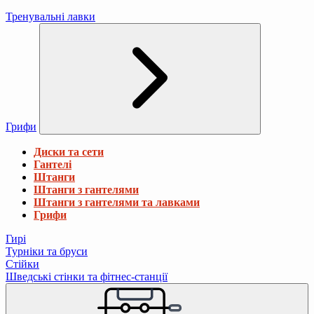
Тренувальні лавки
Грифи
Диски та сети
Гантелі
Штанги
Штанги з гантелями
Штанги з гантелями та лавками
Грифи
Гирі
Турніки та бруси
Стійки
Шведські стінки та фітнес-станції